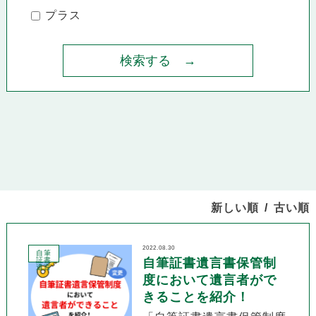
プラス
新しい順
古い順
2022.08.30
自筆
証書
自筆証書遺言書保管制
遺言
度において遺言者がで
きることを紹介！