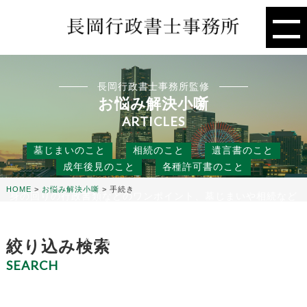
長岡行政書士事務所監修
お悩み解決小噺
ARTICLES
墓じまいのこと
相続のこと
遺言書のこと
成年後見のこと
各種許可書のこと
HOME
>
お悩み解決小噺
>
手続き
身の回りの行政書類などのワンポイント、墓じまいや相続など
の人には聞きにくいこと、
役に立つ話などを行政書士事務所の目線から、お悩み解決のタ
ネになる小噺をお届けします。
絞り込み検索
SEARCH