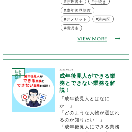
行政書士
手続き
成年後見制度
デメリット
港南区
横浜市
VIEW MORE
2022.06.26
法定
後見
成年後見人ができる業
制度
務とできない業務を解
説！
「成年後見人とはなに
か…」
「どのような人物が選ばれ
るのか知りたい！」
「成年後見人にできる業務