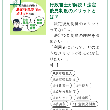
法定
後見
行政書士が解説！法定
制度
後見制度のメリットと
は？
「法定後見制度のメリット
ってなに…」
「法定後見制度の理解を深
めたい！」
「利用者にとって、どのよ
うなメリットがあるのか知
りたい！」
<[...]
成年後見人
法定後見制度
行政書士
手続き
成年後見制度
メリット
港南区
横浜市
任意後見制度