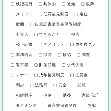
検認期日
具体的
通知
改葬
メリット
任意後見制度
選任
撤回
自筆証書遺言書保管制度
申立人
できること
報告
公正証書
デメリット
成年後見人
業務内容
保管
検認
調査
遺言者
財産管理
永代供養
マナー
成年後見制度
注意点
開封
法務局
安全
閲覧
相続財産
事例
供養
家族信託
タイミング
遺言書保管制度
無効