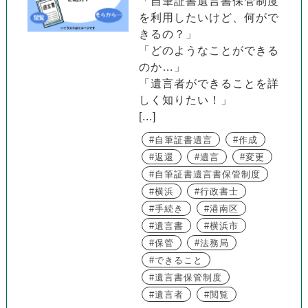
「自筆証書遺言書保管制度
を利用したいけど、何がで
きるの？」
「どのようなことができる
のか…」
「遺言者ができることを詳
しく知りたい！」
[...]
自筆証書遺言
作成
返還
遺言
変更
自筆証書遺言書保管制度
横浜
行政書士
手続き
港南区
遺言書
横浜市
保管
法務局
できること
遺言書保管制度
遺言者
閲覧