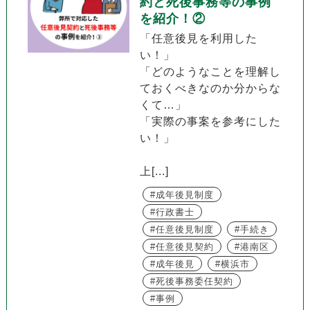
約と死後事務等の事例
を紹介！②
「任意後見を利用した
い！」
「どのようなことを理解し
ておくべきなのか分からな
くて…」
「実際の事案を参考にした
い！」
上[...]
成年後見制度
行政書士
任意後見制度
手続き
任意後見契約
港南区
成年後見
横浜市
死後事務委任契約
事例