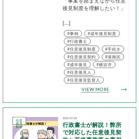
「事案を踏まえながら任意
後見制度を理解したい！」
[...]
事例
成年後見制度
行政書士
任意後見制度
手続き
任意後見契約
港南区
成年後見
横浜市
任意後見人
任意後見監督人
VIEW MORE
2022.07.05
任意
後見
行政書士が解説！弊所
制度
で対応した任意後見契