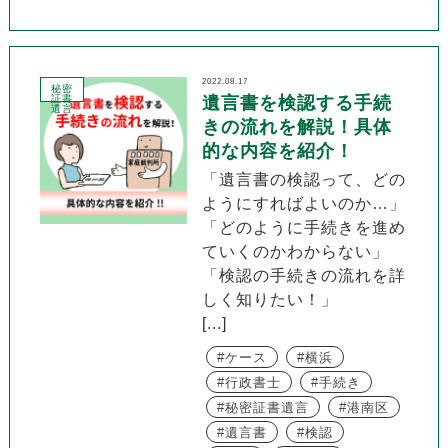
2022.08.17
秘密
証書
遺言書を検認する手続
遺言
きの流れを解説！具体
的な内容を紹介！
「遺言書の検認って、どの
ようにすればよいのか…」
「どのように手続きを進め
ていくのかわからない」
「検認の手続きの流れを詳
しく知りたい！」
[...]
ケース
横浜
行政書士
手続き
秘密証書遺言
港南区
遺言書
検認