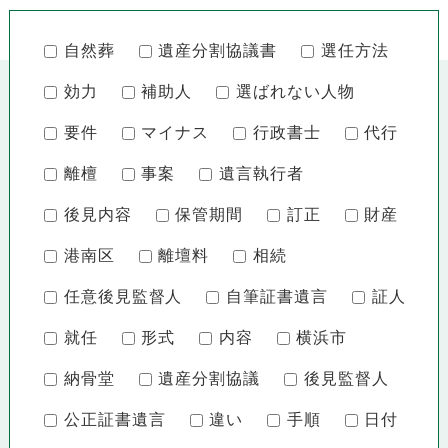
自然葬
遺産分割協議書
選任方法
効力
補助人
選ばれない人物
要件
マイナス
行政書士
代行
離檀
事案
遺言執行者
後見内容
保管期間
訂正
財産
港南区
離壇料
相続
任意後見監督人
自筆証書遺言
証人
就任
形式
内容
横浜市
納骨堂
遺産分割協議
後見監督人
公正証書遺言
違い
手順
日付