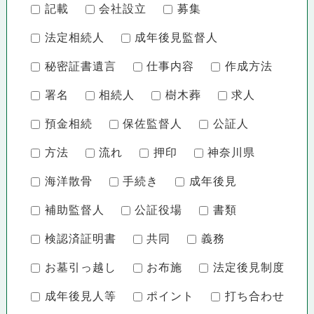
記載
会社設立
募集
法定相続人
成年後見監督人
秘密証書遺言
仕事内容
作成方法
署名
相続人
樹木葬
求人
預金相続
保佐監督人
公証人
方法
流れ
押印
神奈川県
海洋散骨
手続き
成年後見
補助監督人
公証役場
書類
検認済証明書
共同
義務
お墓引っ越し
お布施
法定後見制度
成年後見人等
ポイント
打ち合わせ