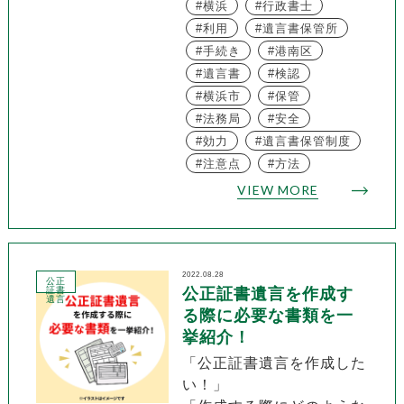
横浜
行政書士
利用
遺言書保管所
手続き
港南区
遺言書
検認
横浜市
保管
法務局
安全
効力
遺言書保管制度
注意点
方法
VIEW MORE
2022.08.28
公正
証書
公正証書遺言を作成す
遺言
る際に必要な書類を一
挙紹介！
「公正証書遺言を作成した
い！」