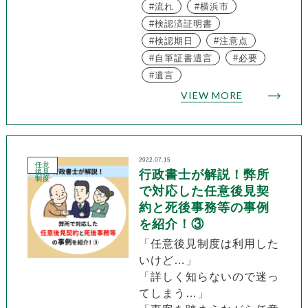
流れ
横浜市
検認済証明書
検認期日
注意点
自筆証書遺言
必要
遺言
VIEW MORE
2022.07.15
任意
後見
行政書士が解説！弊所
制度
で対応した任意後見契
約と死後事務等の事例
を紹介！③
「任意後見制度は利用した
いけど…」
「詳しく知らないので迷っ
てしまう…」