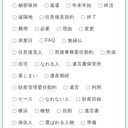
秘密保持
返還
年末年始
終活
遠隔地
任意後見契約
終了
費用
必要
理由
変更
FAQ
休業日
無縁仏
任意後見人
死後事務委任契約
作成
自宅
なれる人
遺言書保管所
墓じまい
遺産相続
財産管理委任契約
遺言
利用
ケース
なれない人
財産目録
横浜
種類
役割
遺言書
保佐人
選ばれる人物
準備