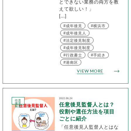
とできない業務の両方を教
えて欲しい！」
[...]
成年後見
横浜市
成年後見人
法定後見制度
成年後見制度
行政書士
手続き
港南区
VIEW MORE
2022.06.24
任意
後見
任意後見監督人とは？
制度
役割や選任方法を項目
ごとに紹介
「任意後見人監督人とはな