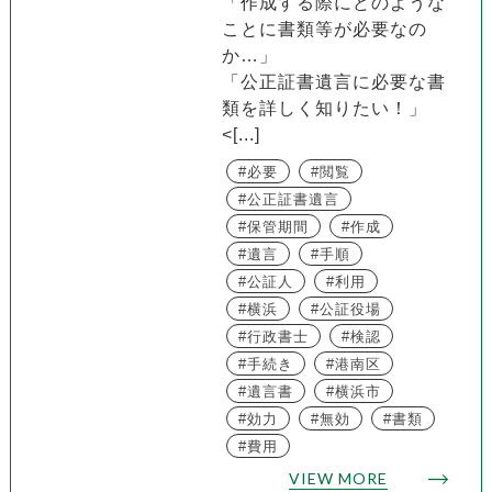
「作成する際にどのような
ことに書類等が必要なの
か…」
「公正証書遺言に必要な書
類を詳しく知りたい！」
<[...]
必要
閲覧
公正証書遺言
保管期間
作成
遺言
手順
公証人
利用
横浜
公証役場
行政書士
検認
手続き
港南区
遺言書
横浜市
効力
無効
書類
費用
VIEW MORE