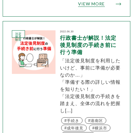
VIEW MORE
2022.06.30
法定
後見
行政書士が解説！法定
制度
後見制度の手続き前に
行う準備
「法定後見制度を利用した
いけど、事前に準備が必要
なのか…」
「準備する際の詳しい情報
を知りたい！」
「法定後見制度の手続きを
踏まえ、全体の流れを把握
し[...]
手続き
港南区
成年後見
横浜市