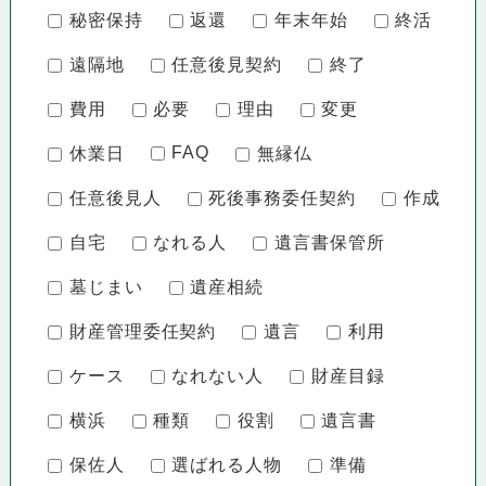
秘密保持
返還
年末年始
終活
遠隔地
任意後見契約
終了
費用
必要
理由
変更
FAQ
休業日
無縁仏
任意後見人
死後事務委任契約
作成
自宅
なれる人
遺言書保管所
墓じまい
遺産相続
財産管理委任契約
遺言
利用
ケース
なれない人
財産目録
横浜
種類
役割
遺言書
保佐人
選ばれる人物
準備