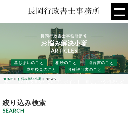
長岡行政書士事務所監修
お悩み解決小噺
ARTICLES
墓じまいのこと
相続のこと
遺言書のこと
成年後見のこと
各種許可書のこと
HOME
>
お悩み解決小噺
>
NEWS
身の回りの行政書類などのワンポイント、墓じまいや相続など
の人には聞きにくいこと、
役に立つ話などを行政書士事務所の目線から、お悩み解決のタ
ネになる小噺をお届けします。
絞り込み検索
SEARCH