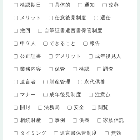
検認期日
具体的
通知
改葬
メリット
任意後見制度
選任
撤回
自筆証書遺言書保管制度
申立人
できること
報告
公正証書
デメリット
成年後見人
業務内容
保管
検認
調査
遺言者
財産管理
永代供養
マナー
成年後見制度
注意点
開封
法務局
安全
閲覧
相続財産
事例
供養
家族信託
タイミング
遺言書保管制度
無効