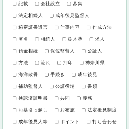
記載
会社設立
募集
法定相続人
成年後見監督人
秘密証書遺言
仕事内容
作成方法
署名
相続人
樹木葬
求人
預金相続
保佐監督人
公証人
方法
流れ
押印
神奈川県
海洋散骨
手続き
成年後見
補助監督人
公証役場
書類
検認済証明書
共同
義務
お墓引っ越し
お布施
法定後見制度
成年後見人等
ポイント
打ち合わせ