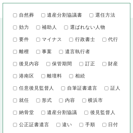
自然葬
遺産分割協議書
選任方法
効力
補助人
選ばれない人物
要件
マイナス
行政書士
代行
離檀
事案
遺言執行者
後見内容
保管期間
訂正
財産
港南区
離壇料
相続
任意後見監督人
自筆証書遺言
証人
就任
形式
内容
横浜市
納骨堂
遺産分割協議
後見監督人
公正証書遺言
違い
手順
日付