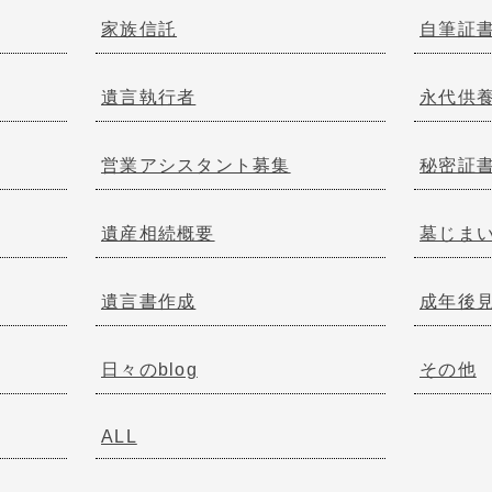
家族信託
自筆証
遺言執行者
永代供
営業アシスタント募集
秘密証
遺産相続概要
墓じま
遺言書作成
成年後
日々のblog
その他
ALL