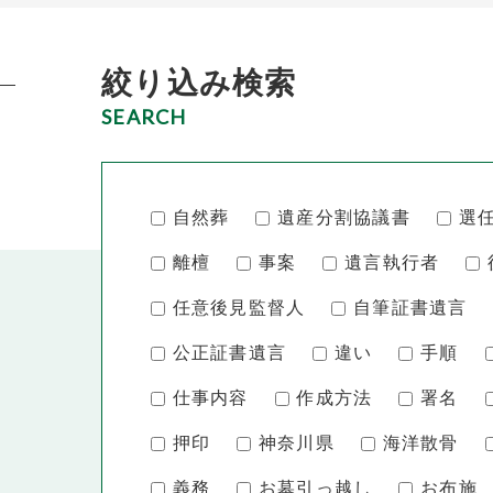
絞り込み検索
SEARCH
自然葬
遺産分割協議書
選
離檀
事案
遺言執行者
任意後見監督人
自筆証書遺言
公正証書遺言
違い
手順
仕事内容
作成方法
署名
押印
神奈川県
海洋散骨
義務
お墓引っ越し
お布施