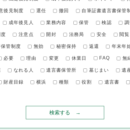
意後見制度
選任
撤回
自筆証書遺言書保管
成年後見人
業務内容
保管
検認
調
制度
注意点
開封
法務局
安全
閲覧
書保管制度
無効
秘密保持
返還
年末年
FAQ
必要
理由
変更
休業日
無
宅
なれる人
遺言書保管所
墓じまい
遺
財産目録
横浜
種類
役割
遺言書