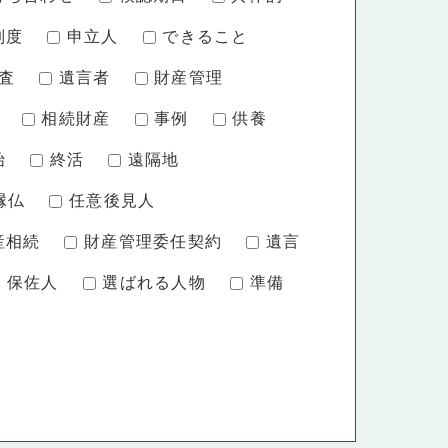
制度
申立人
できること
査
遺言者
財産管理
相続財産
事例
供養
始
終活
遠隔地
縁仏
任意後見人
産相続
財産管理委任契約
遺言
保佐人
選ばれる人物
準備