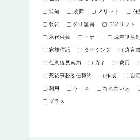
通知
改葬
メリット
任
報告
公正証書
デメリット
永代供養
マナー
成年後見
家族信託
タイミング
遺言
任意後見契約
終了
費用
死後事務委任契約
作成
自
利用
ケース
なれない人
プラス