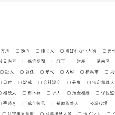
任方法
効力
補助人
選ばれない人物
要
後見内容
保管期間
訂正
財産
港南区
証人
就任
形式
内容
横浜市
納
日付
記載
会社設立
募集
法定相続人
相続人
樹木葬
求人
預金相続
保佐監
手続き
成年後見
補助監督人
公証役場
法定後見制度
成年後見人等
ポイント