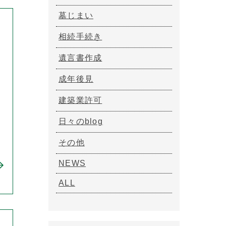
墓じまい
相続手続き
遺言書作成
成年後見
建築業許可
日々のblog
その他
NEWS
ALL