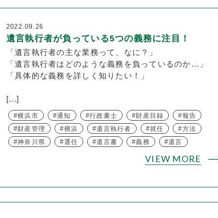
2022.09.26
遺言執行者が負っている5つの義務に注目！
「遺言執行者の主な業務って、なに？」
「遺言執行者はどのような義務を負っているのか…」
「具体的な義務を詳しく知りたい！」
[...]
横浜市
通知
行政書士
財産目録
報告
財産管理
横浜
遺言執行者
就任
方法
神奈川県
選任
遺言書
義務
遺言
VIEW MORE