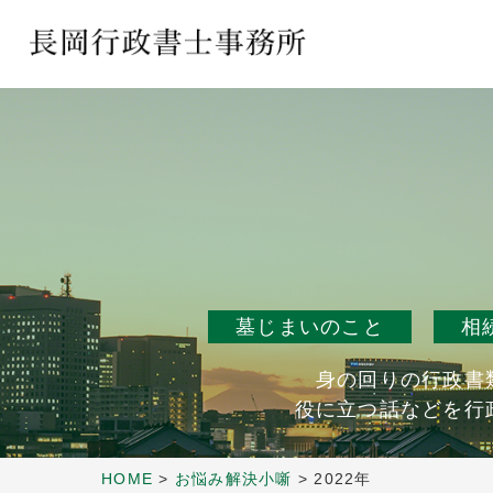
墓じまいのこと
相
身の回りの行政書
役に立つ話などを行
HOME
>
お悩み解決小噺
>
2022年