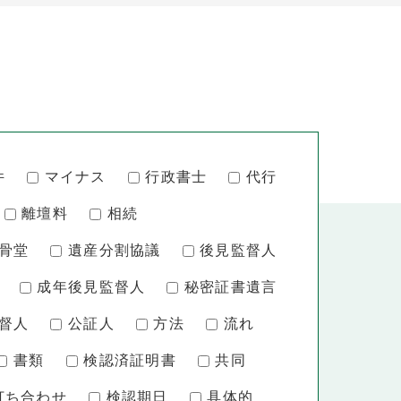
件
マイナス
行政書士
代行
離壇料
相続
骨堂
遺産分割協議
後見監督人
成年後見監督人
秘密証書遺言
督人
公証人
方法
流れ
書類
検認済証明書
共同
打ち合わせ
検認期日
具体的