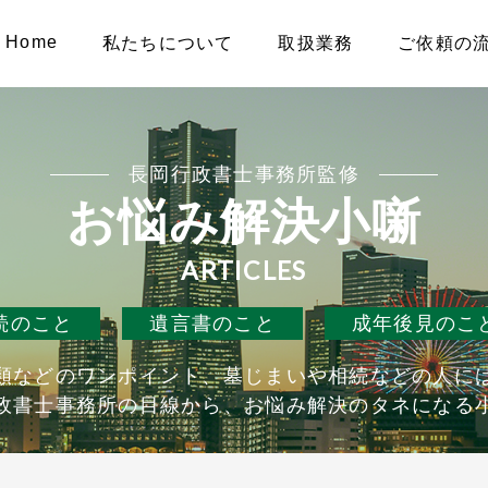
Home
私たちについて
取扱業務
ご依頼の
長岡行政書士事務所監修
お悩み解決小噺
ARTICLES
続のこと
遺言書のこと
成年後見のこ
類などのワンポイント、墓じまいや相続などの人に
政書士事務所の目線から、お悩み解決のタネになる