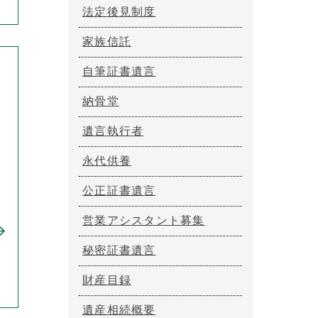
法定後見制度
家族信託
自筆証書遺言
納骨堂
遺言執行者
永代供養
公正証書遺言
営業アシスタント募集
秘密証書遺言
財産目録
遺産相続概要