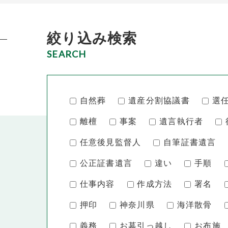
絞り込み検索
SEARCH
自然葬
遺産分割協議書
選
離檀
事案
遺言執行者
任意後見監督人
自筆証書遺言
公正証書遺言
違い
手順
仕事内容
作成方法
署名
押印
神奈川県
海洋散骨
義務
お墓引っ越し
お布施