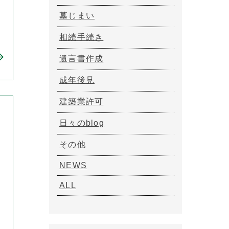
墓じまい
相続手続き
遺言書作成
成年後見
建築業許可
日々のblog
その他
NEWS
ALL