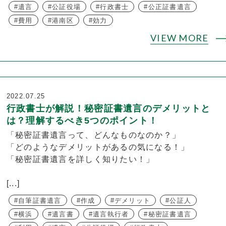
遺言
公証役場
行政書士
公正証書遺言
費用
港南区
効力
VIEW MORE
2022.07.25
行政書士が解説！秘密証書遺言のデメリットと
は？理解するべき5つのポイント！
「秘密証書遺言って、どんなものなのか？」
「どのようなデメリットがあるの気になる！」
「秘密証書遺言を詳しく知りたい！」
[...]
自筆証書遺言
作成
デメリット
公証人
横浜
遺言書
遺言執行者
秘密証書遺言