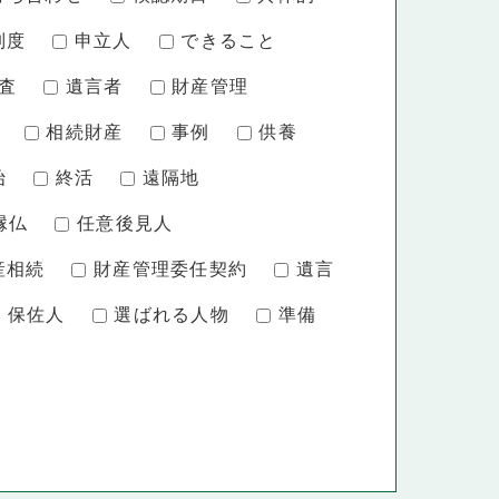
制度
申立人
できること
査
遺言者
財産管理
相続財産
事例
供養
始
終活
遠隔地
縁仏
任意後見人
産相続
財産管理委任契約
遺言
保佐人
選ばれる人物
準備