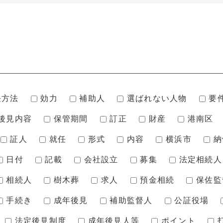
任方法
効力
補助人
選ばれない人物
要
後見内容
保管期間
訂正
財産
港南区
証人
就任
形式
内容
横浜市
納
日付
記載
会社設立
募集
法定相続人
相続人
樹木葬
求人
預金相続
保佐監
手続き
成年後見
補助監督人
公証役場
法定後見制度
成年後見人等
ポイント