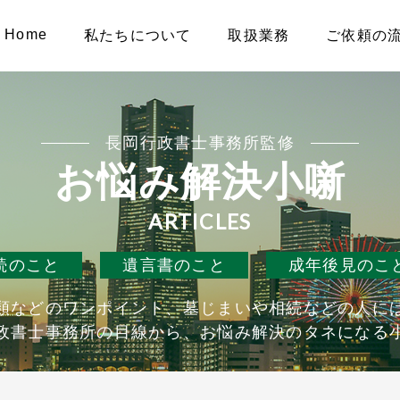
Home
私たちについて
取扱業務
ご依頼の
長岡行政書士事務所監修
お悩み解決小噺
ARTICLES
続のこと
遺言書のこと
成年後見のこ
類などのワンポイント、墓じまいや相続などの人に
政書士事務所の目線から、お悩み解決のタネになる