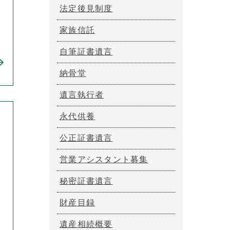
法定後見制度
家族信託
自筆証書遺言
納骨堂
遺言執行者
永代供養
公正証書遺言
営業アシスタント募集
秘密証書遺言
財産目録
遺産相続概要