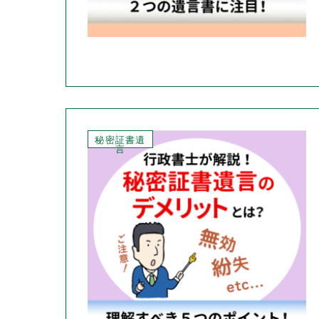
秘密証書遺
言