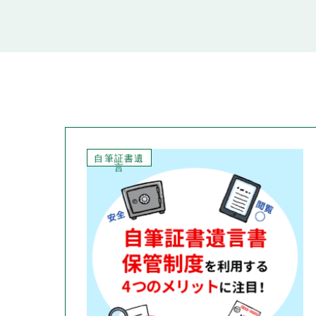
自筆証書遺
言