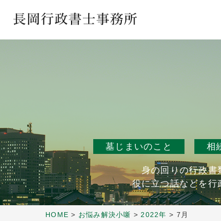
墓じまいのこと
相
身の回りの行政書
役に立つ話などを行
HOME
>
お悩み解決小噺
>
2022年
>
7月