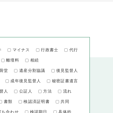
件
マイナス
行政書士
代行
離壇料
相続
骨堂
遺産分割協議
後見監督人
成年後見監督人
秘密証書遺言
督人
公証人
方法
流れ
書類
検認済証明書
共同
打ち合わせ
検認期日
具体的