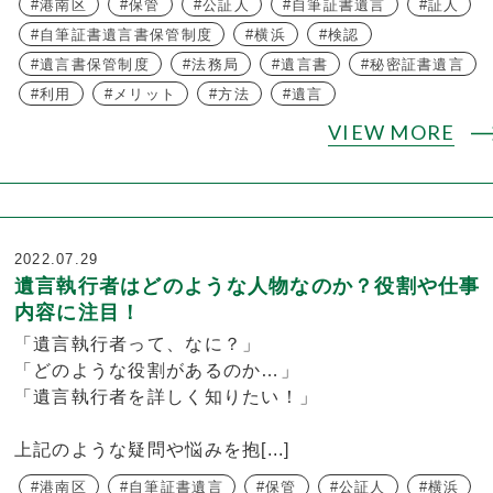
港南区
保管
公証人
自筆証書遺言
証人
自筆証書遺言書保管制度
横浜
検認
遺言書保管制度
法務局
遺言書
秘密証書遺言
利用
メリット
方法
遺言
VIEW MORE
2022.07.29
遺言執行者はどのような人物なのか？役割や仕事
内容に注目！
「遺言執行者って、なに？」
「どのような役割があるのか…」
「遺言執行者を詳しく知りたい！」
上記のような疑問や悩みを抱[...]
港南区
自筆証書遺言
保管
公証人
横浜