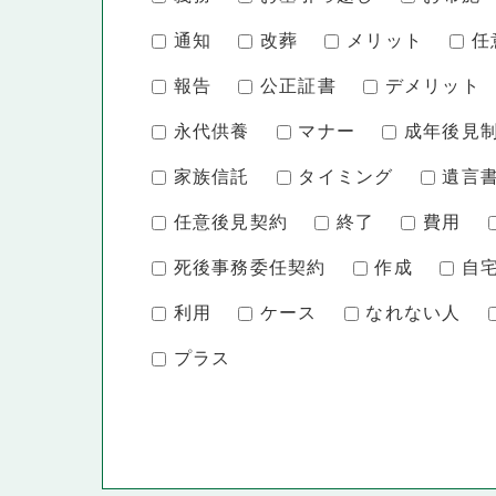
通知
改葬
メリット
任
報告
公正証書
デメリット
永代供養
マナー
成年後見
家族信託
タイミング
遺言
任意後見契約
終了
費用
死後事務委任契約
作成
自
利用
ケース
なれない人
プラス