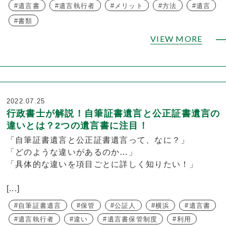
遺言書
遺言執行者
メリット
方法
遺言
書類
VIEW MORE
2022.07.25
行政書士が解説！自筆証書遺言と公正証書遺言の
違いとは？2つの遺言書に注目！
「自筆証書遺言と公正証書遺言って、なに？」
「どのような違いがあるのか…」
「具体的な違いを項目ごとに詳しく知りたい！」
[...]
自筆証書遺言
保管
公証人
横浜
遺言書
遺言執行者
違い
遺言書保管制度
利用