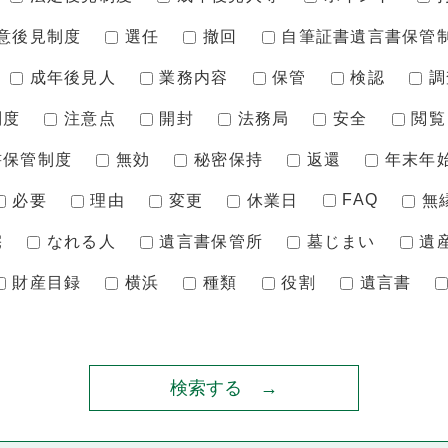
意後見制度
選任
撤回
自筆証書遺言書保管
成年後見人
業務内容
保管
検認
調
制度
注意点
開封
法務局
安全
閲覧
書保管制度
無効
秘密保持
返還
年末年
FAQ
必要
理由
変更
休業日
無
宅
なれる人
遺言書保管所
墓じまい
遺
財産目録
横浜
種類
役割
遺言書