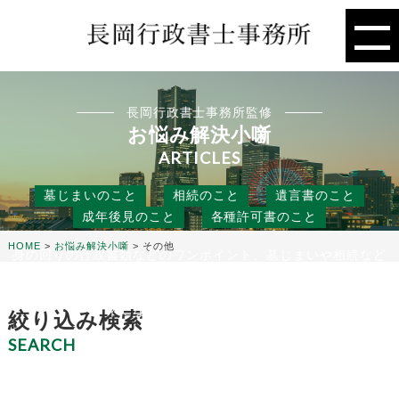
長岡行政書士事務所監修
お悩み解決小噺
ARTICLES
墓じまいのこと
相続のこと
遺言書のこと
成年後見のこと
各種許可書のこと
HOME
>
お悩み解決小噺
>
その他
身の回りの行政書類などのワンポイント、墓じまいや相続など
の人には聞きにくいこと、
役に立つ話などを行政書士事務所の目線から、お悩み解決のタ
ネになる小噺をお届けします。
絞り込み検索
SEARCH