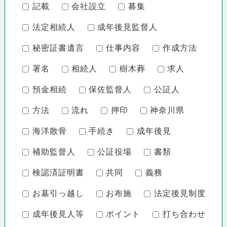
記載
会社設立
募集
法定相続人
成年後見監督人
秘密証書遺言
仕事内容
作成方法
署名
相続人
樹木葬
求人
預金相続
保佐監督人
公証人
方法
流れ
押印
神奈川県
海洋散骨
手続き
成年後見
補助監督人
公証役場
書類
検認済証明書
共同
義務
お墓引っ越し
お布施
法定後見制度
成年後見人等
ポイント
打ち合わせ