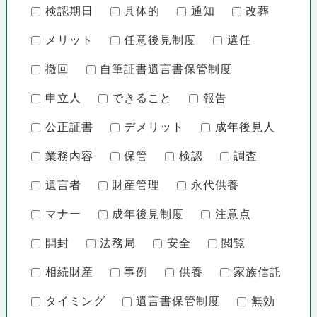
検認期日
具体的
通知
改葬
メリット
任意後見制度
選任
撤回
自筆証書遺言書保管制度
申立人
できること
報告
公正証書
デメリット
成年後見人
業務内容
保管
検認
調査
遺言者
財産管理
永代供養
マナー
成年後見制度
注意点
開封
法務局
安全
閲覧
相続財産
事例
供養
家族信託
タイミング
遺言書保管制度
無効