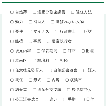
自然葬
遺産分割協議書
選任方法
効力
補助人
選ばれない人物
要件
マイナス
行政書士
代行
離檀
事案
遺言執行者
後見内容
保管期間
訂正
財産
港南区
離壇料
相続
任意後見監督人
自筆証書遺言
証人
就任
形式
内容
横浜市
納骨堂
遺産分割協議
後見監督人
公正証書遺言
違い
手順
日付