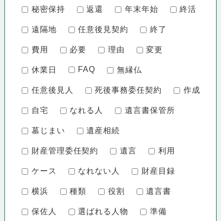
秘密保持
返還
年末年始
終活
遠隔地
任意後見契約
終了
費用
必要
理由
変更
FAQ
休業日
無縁仏
任意後見人
死後事務委任契約
作成
自宅
なれる人
遺言書保管所
墓じまい
遺産相続
財産管理委任契約
遺言
利用
ケース
なれない人
財産目録
横浜
種類
役割
遺言書
保佐人
選ばれる人物
準備