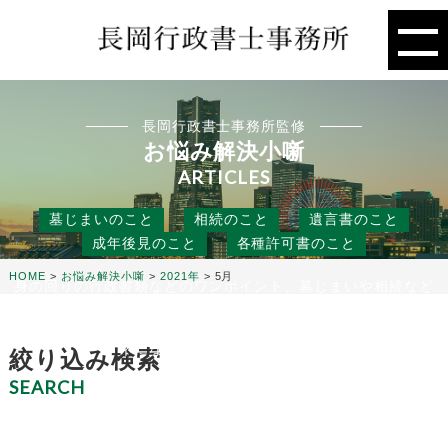
長岡行政書士事務所監修
お悩み解決小噺
ARTICLES
墓じまいのこと
相続のこと
遺言書のこと
成年後見のこと
各種許可書のこと
HOME
>
お悩み解決小噺
>
2021年
>
5月
身の回りの行政書類などのワンポイント、墓じまいや相続など
の人には聞きにくいこと、
役に立つ話などを行政書士事務所の目線から、お悩み解決のタ
ネになる小噺をお届けします。
絞り込み検索
SEARCH