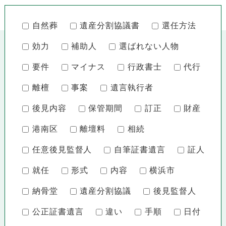
自然葬
遺産分割協議書
選任方法
効力
補助人
選ばれない人物
要件
マイナス
行政書士
代行
離檀
事案
遺言執行者
後見内容
保管期間
訂正
財産
港南区
離壇料
相続
任意後見監督人
自筆証書遺言
証人
就任
形式
内容
横浜市
納骨堂
遺産分割協議
後見監督人
公正証書遺言
違い
手順
日付