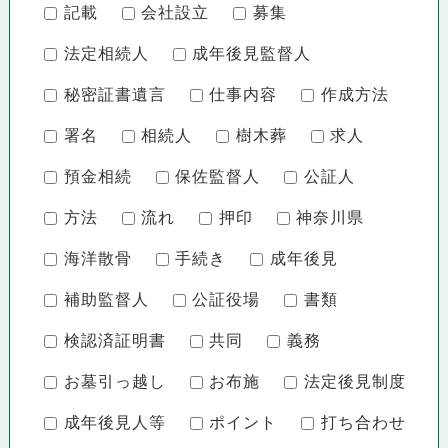
記載
会社設立
募集
法定相続人
成年後見監督人
秘密証書遺言
仕事内容
作成方法
署名
相続人
樹木葬
求人
預金相続
保佐監督人
公証人
方法
流れ
押印
神奈川県
海洋散骨
手続き
成年後見
補助監督人
公証役場
書類
検認済証明書
共同
義務
お墓引っ越し
お布施
法定後見制度
成年後見人等
ポイント
打ち合わせ