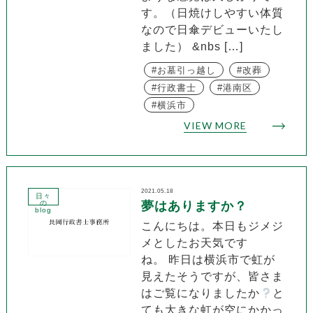
す。（日焼けしやすい体質
なので日傘デビューいたし
ました） &nbs […]
お墓引っ越し
改葬
行政書士
港南区
横浜市
VIEW MORE
2021.05.18
日々
の
夢はありますか？
blog
こんにちは。本日もジメジ
メとしたお天気です
ね。 昨日は横浜市で虹が
見えたそうですが、皆さま
はご覧になりましたか
と
ても大きな虹が空にかかっ