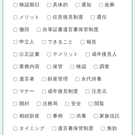
検認期日
具体的
通知
改葬
メリット
任意後見制度
選任
撤回
自筆証書遺言書保管制度
申立人
できること
報告
公正証書
デメリット
成年後見人
業務内容
保管
検認
調査
遺言者
財産管理
永代供養
マナー
成年後見制度
注意点
開封
法務局
安全
閲覧
相続財産
事例
供養
家族信託
タイミング
遺言書保管制度
無効