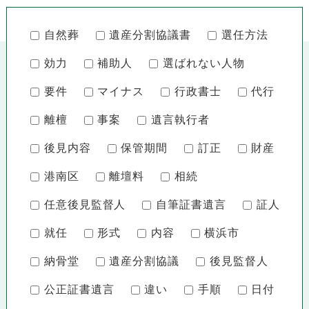
自然葬
遺産分割協議書
選任方法
効力
補助人
選ばれない人物
要件
マイナス
行政書士
代行
離檀
事案
遺言執行者
後見内容
保管期間
訂正
財産
港南区
離壇料
相続
任意後見監督人
自筆証書遺言
証人
就任
形式
内容
横浜市
納骨堂
遺産分割協議
後見監督人
公正証書遺言
違い
手順
日付