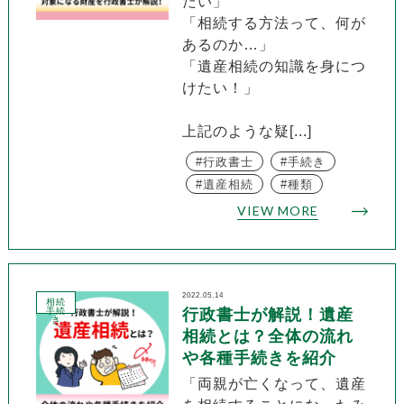
たい」
「相続する方法って、何が
あるのか…」
「遺産相続の知識を身につ
けたい！」
上記のような疑[...]
行政書士
手続き
遺産相続
種類
VIEW MORE
2022.05.14
相続
手続
行政書士が解説！遺産
き
相続とは？全体の流れ
や各種手続きを紹介
「両親が亡くなって、遺産