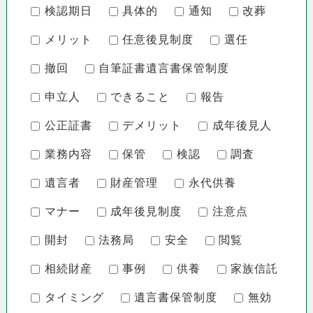
検認期日
具体的
通知
改葬
メリット
任意後見制度
選任
撤回
自筆証書遺言書保管制度
申立人
できること
報告
公正証書
デメリット
成年後見人
業務内容
保管
検認
調査
遺言者
財産管理
永代供養
マナー
成年後見制度
注意点
開封
法務局
安全
閲覧
相続財産
事例
供養
家族信託
タイミング
遺言書保管制度
無効