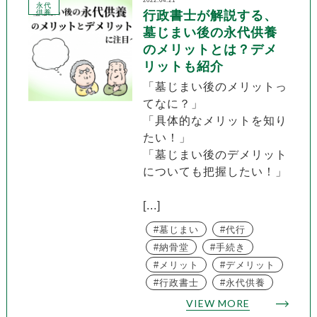
2022.04.21
永代
供養
行政書士が解説する、
墓じまい後の永代供養
のメリットとは？デメ
リットも紹介
「墓じまい後のメリットっ
てなに？」
「具体的なメリットを知り
たい！」
「墓じまい後のデメリット
についても把握したい！」
[...]
墓じまい
代行
納骨堂
手続き
メリット
デメリット
行政書士
永代供養
VIEW MORE