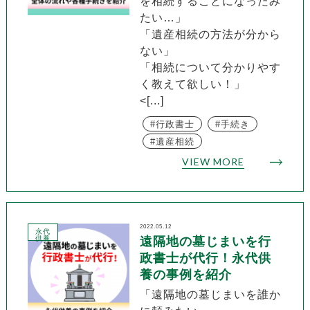
を相続することになったみ
たい…」
「遺産相続の方法が分から
ない」
「相続について分かりやす
く教えて欲しい！」
<[...]
行政書士
手続き
遺産相続
VIEW MORE
2022.05.12
永代
供養
遠隔地の墓じまいを行
政書士が代行！永代供
養の事例を紹介
「遠隔地の墓じまいを誰か