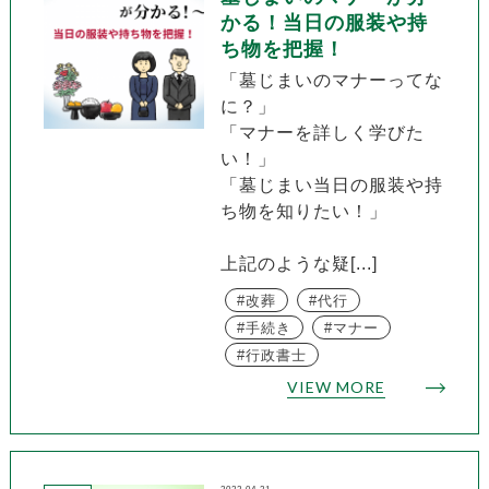
かる！当日の服装や持
ち物を把握！
「墓じまいのマナーってな
に？」
「マナーを詳しく学びた
い！」
「墓じまい当日の服装や持
ち物を知りたい！」
上記のような疑[...]
改葬
代行
手続き
マナー
行政書士
VIEW MORE