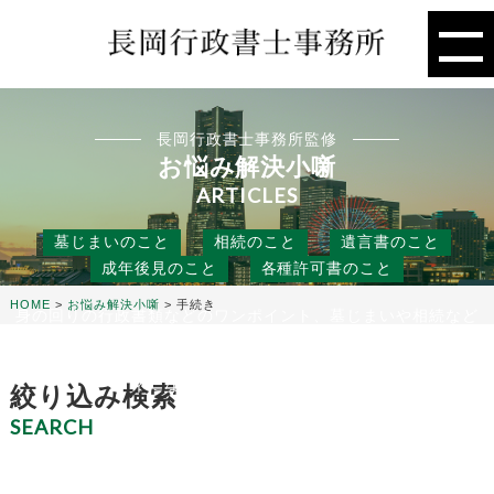
長岡行政書士事務所監修
お悩み解決小噺
ARTICLES
墓じまいのこと
相続のこと
遺言書のこと
成年後見のこと
各種許可書のこと
HOME
>
お悩み解決小噺
>
手続き
身の回りの行政書類などのワンポイント、墓じまいや相続など
の人には聞きにくいこと、
役に立つ話などを行政書士事務所の目線から、お悩み解決のタ
ネになる小噺をお届けします。
絞り込み検索
SEARCH