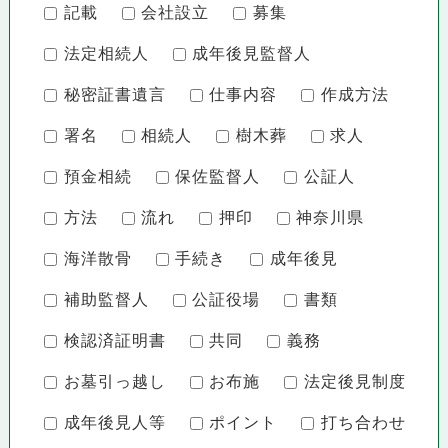
記載
会社設立
募集
法定相続人
成年後見監督人
秘密証書遺言
仕事内容
作成方法
署名
相続人
樹木葬
求人
預金相続
保佐監督人
公証人
方法
流れ
押印
神奈川県
海洋散骨
手続き
成年後見
補助監督人
公証役場
書類
検認済証明書
共同
義務
お墓引っ越し
お布施
法定後見制度
成年後見人等
ポイント
打ち合わせ