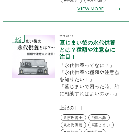
手続き
お布施
VIEW MORE
2022.04.12
永代
供養
墓じまい後の永代供養
とは？種類や注意点に
注目！
「永代供養ってなに？」
「永代供養の種類や注意点
を知りたい！」
「墓じまいで困った時、誰
に相談すればよいのか…」
上記の[...]
行政書士
樹木葬
永代供養
墓じまい