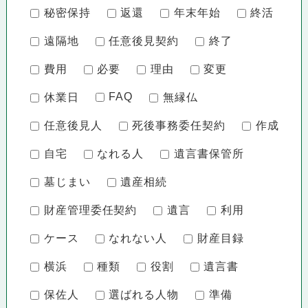
秘密保持
返還
年末年始
終活
遠隔地
任意後見契約
終了
費用
必要
理由
変更
FAQ
休業日
無縁仏
任意後見人
死後事務委任契約
作成
自宅
なれる人
遺言書保管所
墓じまい
遺産相続
財産管理委任契約
遺言
利用
ケース
なれない人
財産目録
横浜
種類
役割
遺言書
保佐人
選ばれる人物
準備