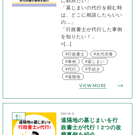
に頼みたい」
「墓じまいの代行を頼む時
は、どこに相談したらいい
の…」
「行政書士が代行した事例
を知りたい！」
<[...]
行政書士
永代供養
事例
墓じまい
代行
手続き
遠隔地
VIEW MORE
2022.05.11
墓じ
まい
遠隔地の墓じまいを行
政書士が代行！2つの改
葬事例を紹介