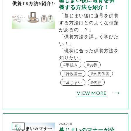
墓じまい後に遺骨を供
養する方法を紹介！
「墓じまい後に遺骨を供養
する方法はどのような種類
があるの…？」
「供養方法を詳しく学びた
い！」
「現状に合った供養方法を
知りたい」
手続き
供養
行政書士
永代供養
墓じまい
代行
VIEW MORE
2022.04.28
墓じ
まい
墓じまいのマナーが分