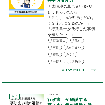
「遠隔地の墓じまいを代行
してもらいたい」
「墓じまいの代行はどのよ
うな流れになるのか…」
「行政書士が代行した事例
を知りたい！」
行政書士
改葬
事例
墓じまい
横浜
代行
手続き
遠隔地
VIEW MORE
2022.05.07
永代
供養
行政書士が解説する、