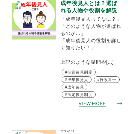
後
成年後見人とは？選ば
見
概要
れる人物や役割を解説
「成年後見人ってなに？」
「どのような人物が選ばれ
るのか…」
「成年後見人の役割を詳し
く知りたい！」
上記のような疑問や[...]
任意後見制度
成年後見人
行政書士
成年後見
法定後見制度
VIEW MORE
2022.05.27
成年