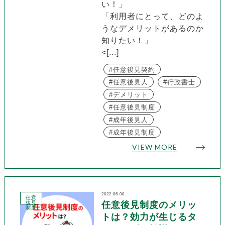
い！」
「利用者にとって、どのよ
うなデメリットがあるのか
知りたい！」
<[...]
任意後見契約
任意後見人
行政書士
デメリット
任意後見制度
成年後見人
成年後見制度
VIEW MORE
2022.06.08
任意
後見
任意後見制度のメリッ
制度
トは？効力が生じるタ