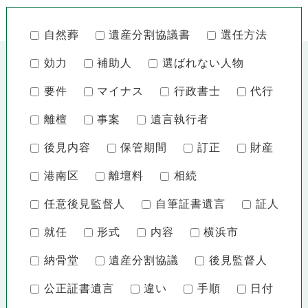
自然葬
遺産分割協議書
選任方法
効力
補助人
選ばれない人物
要件
マイナス
行政書士
代行
離檀
事案
遺言執行者
後見内容
保管期間
訂正
財産
港南区
離壇料
相続
任意後見監督人
自筆証書遺言
証人
就任
形式
内容
横浜市
納骨堂
遺産分割協議
後見監督人
公正証書遺言
違い
手順
日付