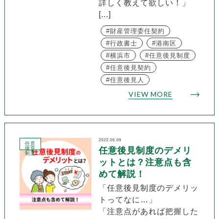
詳しく教えて欲しい！」
[...]
財産管理委任契約
行政書士
港南区
横浜市
任意後見制度
任意後見契約
任意後見人
VIEW MORE
2022.06.09
任意
後見
任意後見制度のデメリ
制度
ットとは？注意点も含
めて解説！
「任意後見制度のデメリッ
トってなに…」
「注意点があれば把握した