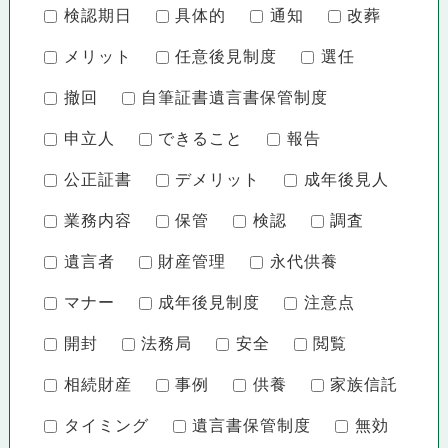
検認期日
具体的
通知
改葬
メリット
任意後見制度
選任
撤回
自筆証書遺言書保管制度
申立人
できること
報告
公正証書
デメリット
成年後見人
業務内容
保管
検認
調査
遺言者
財産管理
永代供養
マナー
成年後見制度
注意点
開封
法務局
安全
閲覧
相続財産
事例
供養
家族信託
タイミング
遺言書保管制度
無効