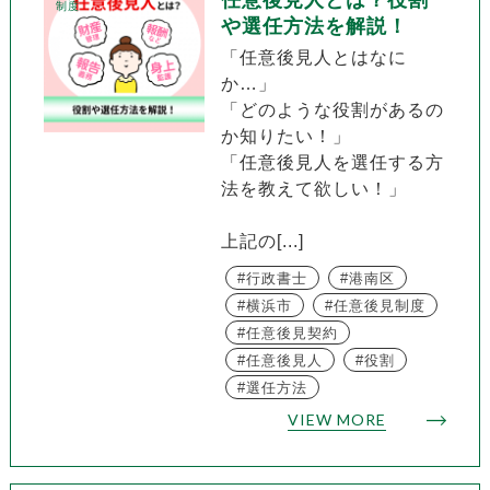
任意後見人とは？役割
制度
や選任方法を解説！
「任意後見人とはなに
か…」
「どのような役割があるの
か知りたい！」
「任意後見人を選任する方
法を教えて欲しい！」
上記の[...]
行政書士
港南区
横浜市
任意後見制度
任意後見契約
任意後見人
役割
選任方法
VIEW MORE