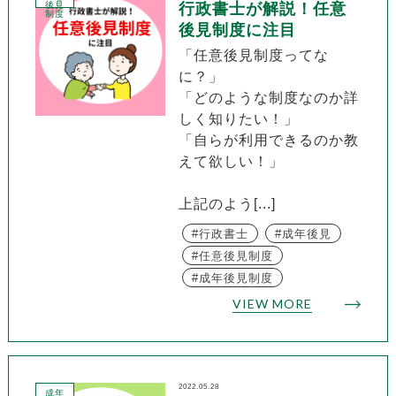
後見
行政書士が解説！任意
制度
後見制度に注目
「任意後見制度ってな
に？」
「どのような制度なのか詳
しく知りたい！」
「自らが利用できるのか教
えて欲しい！」
上記のよう[...]
行政書士
成年後見
任意後見制度
成年後見制度
VIEW MORE
2022.05.28
成年