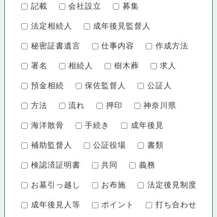
記載
会社設立
募集
法定相続人
成年後見監督人
秘密証書遺言
仕事内容
作成方法
署名
相続人
樹木葬
求人
預金相続
保佐監督人
公証人
方法
流れ
押印
神奈川県
海洋散骨
手続き
成年後見
補助監督人
公証役場
書類
検認済証明書
共同
義務
お墓引っ越し
お布施
法定後見制度
成年後見人等
ポイント
打ち合わせ