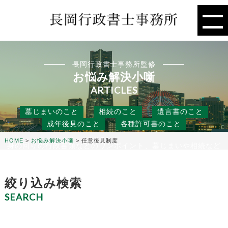
長岡行政書士事務所監修
お悩み解決小噺
ARTICLES
墓じまいのこと
相続のこと
遺言書のこと
成年後見のこと
各種許可書のこと
HOME
>
お悩み解決小噺
>
任意後見制度
身の回りの行政書類などのワンポイント、墓じまいや相続など
の人には聞きにくいこと、
役に立つ話などを行政書士事務所の目線から、お悩み解決のタ
ネになる小噺をお届けします。
絞り込み検索
SEARCH