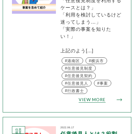
「任意後見制度を利用する
ケースとは？」
「利用を検討しているけど
迷ってしまう…」
「実際の事案を知りた
い！」
上記のよう[...]
港南区
横浜市
任意後見制度
任意後見契約
任意後見人
事案
行政書士
VIEW MORE
2022.06.17
任意
後見