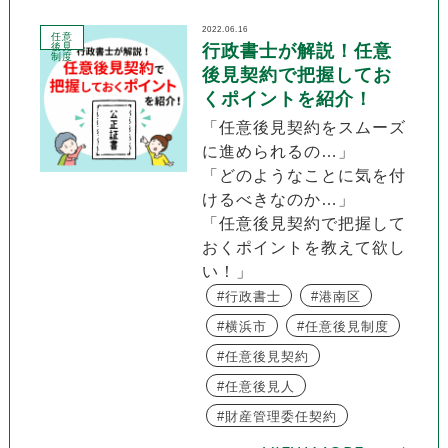
2022.06.16
任意
後見
行政書士が解説！任意
制度
後見契約で把握してお
くポイントを紹介！
「任意後見契約をスムーズ
に進められるの…」
「どのようなことに気を付
けるべきなのか…」
「任意後見契約で把握して
おくポイントを教えて欲し
い！」
行政書士
港南区
横浜市
任意後見制度
任意後見契約
任意後見人
財産管理委任契約