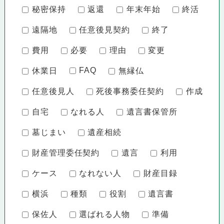
秘密保持
返還
年末年始
終活
遠隔地
任意後見契約
終了
費用
必要
理由
変更
FAQ
休業日
無縁仏
任意後見人
死後事務委任契約
作成
自宅
なれる人
遺言書保管所
墓じまい
遺産相続
財産管理委任契約
遺言
利用
ケース
なれない人
財産目録
横浜
種類
役割
遺言書
保佐人
選ばれる人物
準備