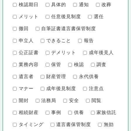
検認期日
具体的
通知
改葬
メリット
任意後見制度
選任
撤回
自筆証書遺言書保管制度
申立人
できること
報告
公正証書
デメリット
成年後見人
業務内容
保管
検認
調査
遺言者
財産管理
永代供養
マナー
成年後見制度
注意点
開封
法務局
安全
閲覧
相続財産
事例
供養
家族信託
タイミング
遺言書保管制度
無効