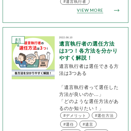
遺言執行者
VIEW MORE
2022.08.10
遺言
執行
遺言執行者の選任方法
者
は3つ！各方法を分かり
やすく解説！
遺言執行者は選任できる方
法は3つある
「遺言執行者って選任した
方法が良いのか…」
「どのような選任方法があ
るのか知りたい！」
デメリット
選任方法
選任
遺言