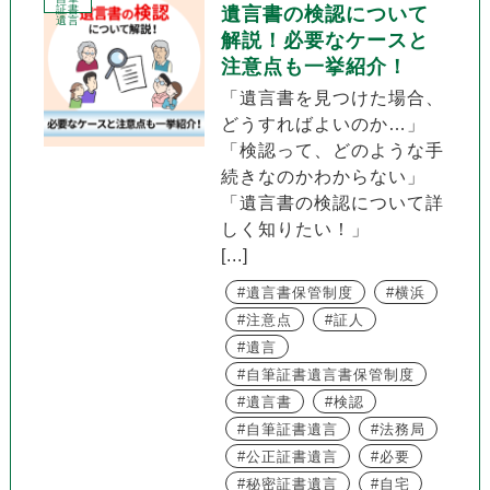
証書
遺言書の検認について
遺言
解説！必要なケースと
注意点も一挙紹介！
「遺言書を見つけた場合、
どうすればよいのか…」
「検認って、どのような手
続きなのかわからない」
「遺言書の検認について詳
しく知りたい！」
[...]
遺言書保管制度
横浜
注意点
証人
遺言
自筆証書遺言書保管制度
遺言書
検認
自筆証書遺言
法務局
公正証書遺言
必要
秘密証書遺言
自宅