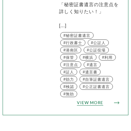
「秘密証書遺言の注意点を
詳しく知りたい！」
[...]
秘密証書遺言
行政書士
公証人
港南区
公証役場
保管
横浜
利用
注意点
遺言
証人
遺言書
効力
自筆証書遺言
検認
公正証書遺言
無効
VIEW MORE