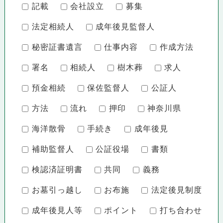
記載
会社設立
募集
法定相続人
成年後見監督人
秘密証書遺言
仕事内容
作成方法
署名
相続人
樹木葬
求人
預金相続
保佐監督人
公証人
方法
流れ
押印
神奈川県
海洋散骨
手続き
成年後見
補助監督人
公証役場
書類
検認済証明書
共同
義務
お墓引っ越し
お布施
法定後見制度
成年後見人等
ポイント
打ち合わせ