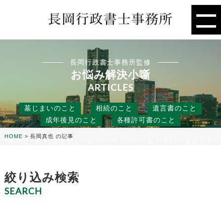
長岡行政書士事務所監修
お悩み解決小噺
ARTICLES
墓じまいのこと
相続のこと
遺言書のこと
成年後見のこと
各種許可書のこと
HOME
>
長岡真也 の記事
身の回りの行政書類などのワンポイント、墓じまいや相続など
の人には聞きにくいこと、
役に立つ話などを行政書士事務所の目線から、お悩み解決のタ
ネになる小噺をお届けします。
絞り込み検索
SEARCH