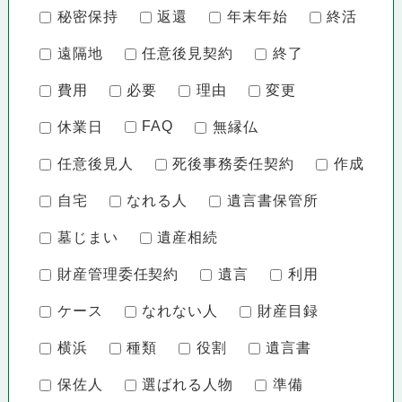
秘密保持
返還
年末年始
終活
遠隔地
任意後見契約
終了
費用
必要
理由
変更
FAQ
休業日
無縁仏
任意後見人
死後事務委任契約
作成
自宅
なれる人
遺言書保管所
墓じまい
遺産相続
財産管理委任契約
遺言
利用
ケース
なれない人
財産目録
横浜
種類
役割
遺言書
保佐人
選ばれる人物
準備