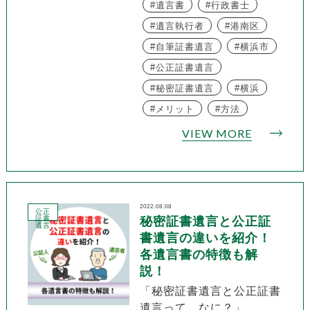
遺言書
行政書士
遺言執行者
港南区
自筆証書遺言
横浜市
公正証書遺言
秘密証書遺言
横浜
メリット
方法
VIEW MORE
2022.08.08
公正
証書
秘密証書遺言と公正証
遺言
書遺言の違いを紹介！
各遺言書の特徴も解
説！
「秘密証書遺言と公正証書
遺言って、なに？」