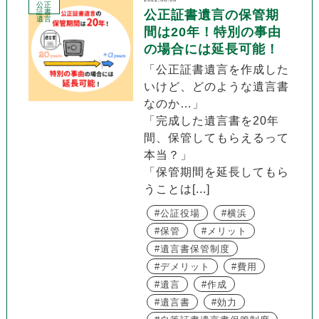
公正
証書
公正証書遺言の保管期
遺言
間は20年！特別の事由
の場合には延長可能！
「公正証書遺言を作成した
いけど、どのような遺言書
なのか…」
「完成した遺言書を20年
間、保管してもらえるって
本当？」
「保管期間を延長してもら
うことは[...]
公証役場
横浜
保管
メリット
遺言書保管制度
デメリット
費用
遺言
作成
遺言書
効力