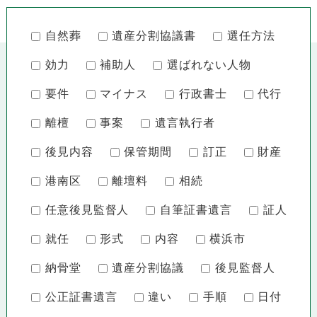
自然葬
遺産分割協議書
選任方法
効力
補助人
選ばれない人物
要件
マイナス
行政書士
代行
離檀
事案
遺言執行者
後見内容
保管期間
訂正
財産
港南区
離壇料
相続
任意後見監督人
自筆証書遺言
証人
就任
形式
内容
横浜市
納骨堂
遺産分割協議
後見監督人
公正証書遺言
違い
手順
日付