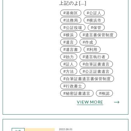
上記のよ[...]
港南区
公証人
法務局
横浜市
公証役場
保管
横浜
遺言書保管制度
遺言
作成
遺言書
利用
効力
遺言執行者
証人
自筆証書遺言
方法
公正証書遺言
自筆証書遺言書保管制度
行政書士
秘密証書遺言
検認
VIEW MORE
2022.08.01