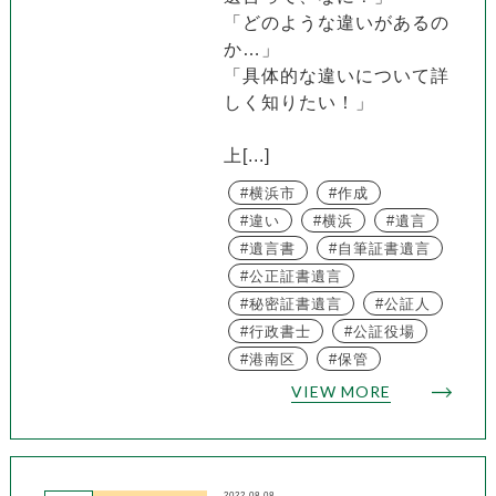
「どのような違いがあるの
か…」
「具体的な違いについて詳
しく知りたい！」
上[...]
横浜市
作成
違い
横浜
遺言
遺言書
自筆証書遺言
公正証書遺言
秘密証書遺言
公証人
行政書士
公証役場
港南区
保管
VIEW MORE
2022.08.08