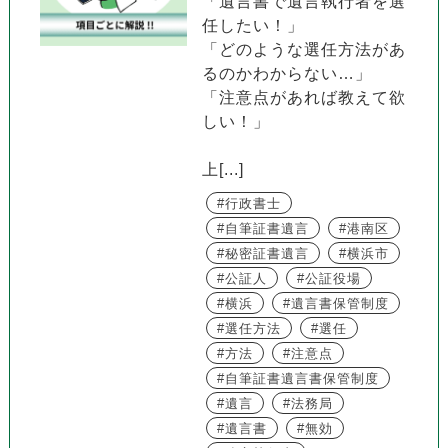
「遺言書で遺言執行者を選
任したい！」
「どのような選任方法があ
るのかわからない…」
「注意点があれば教えて欲
しい！」
上[...]
行政書士
自筆証書遺言
港南区
秘密証書遺言
横浜市
公証人
公証役場
横浜
遺言書保管制度
選任方法
選任
方法
注意点
自筆証書遺言書保管制度
遺言
法務局
遺言書
無効