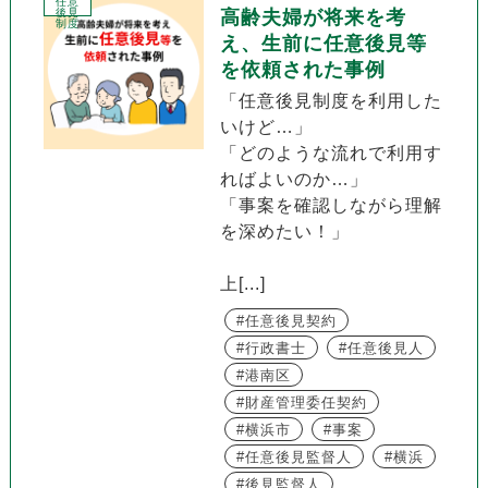
任意
後見
高齢夫婦が将来を考
制度
え、生前に任意後見等
を依頼された事例
「任意後見制度を利用した
いけど…」
「どのような流れで利用す
ればよいのか…」
「事案を確認しながら理解
を深めたい！」
上[...]
任意後見契約
行政書士
任意後見人
港南区
財産管理委任契約
横浜市
事案
任意後見監督人
横浜
後見監督人