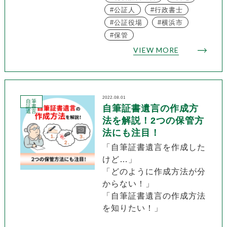
公証人
行政書士
公証役場
横浜市
保管
VIEW MORE
2022.08.01
自筆
証書
自筆証書遺言の作成方
遺言
法を解説！2つの保管方
法にも注目！
「自筆証書遺言を作成した
けど…」
「どのように作成方法が分
からない！」
「自筆証書遺言の作成方法
を知りたい！」