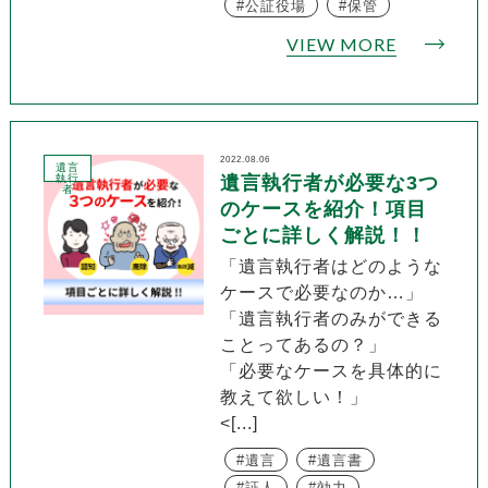
公証役場
保管
VIEW MORE
2022.08.06
遺言
執行
遺言執行者が必要な3つ
者
のケースを紹介！項目
ごとに詳しく解説！！
「遺言執行者はどのような
ケースで必要なのか…」
「遺言執行者のみができる
ことってあるの？」
「必要なケースを具体的に
教えて欲しい！」
<[...]
遺言
遺言書
証人
効力