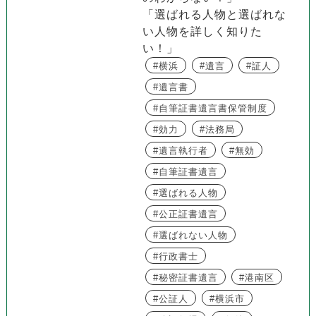
「選ばれる人物と選ばれな
い人物を詳しく知りた
い！」
横浜
遺言
証人
遺言書
自筆証書遺言書保管制度
効力
法務局
遺言執行者
無効
自筆証書遺言
選ばれる人物
公正証書遺言
選ばれない人物
行政書士
秘密証書遺言
港南区
公証人
横浜市