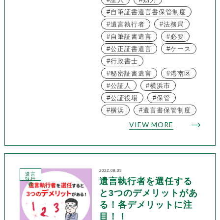
自筆証書遺言書保管制度
遺言執行者
法務局
自筆証書遺言
必要
公正証書遺言
ケース
行政書士
秘密証書遺言
港南区
公証人
横浜市
公証役場
保管
横浜
遺言書保管制度
VIEW MORE
2022.08.05
遺言
執行
遺言執行者を選任する
者
と3つのデメリットがあ
る！各デメリットに注
目！！