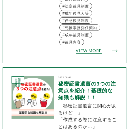
法定後見制度
成年後見人等
任意後見制度
死後事務委任契約
成年後見制度
後見内容
VIEW MORE
2022.08.01
自筆
証書
秘密証書遺言の3つの注
遺言
意点を紹介！基礎的な
知識も解説！！
「秘密証書遺言に関心があ
るけど…」
「作成する際に注意するこ
とはあるのか…」