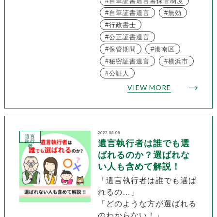
自筆証書遺言書保管制度
自筆証書遺言
無効
行政書士
公正証書遺言
保管期間
港南区
秘密証書遺言
横浜市
公証人
VIEW MORE
2022.08.08
遺言
執行
遺言執行者は誰でも選
者
ばれるのか？選ばれな
い人も含めて解説！
「遺言執行者は誰でも選ば
れるの…」
「どのような方が選ばれる
のわからない！」