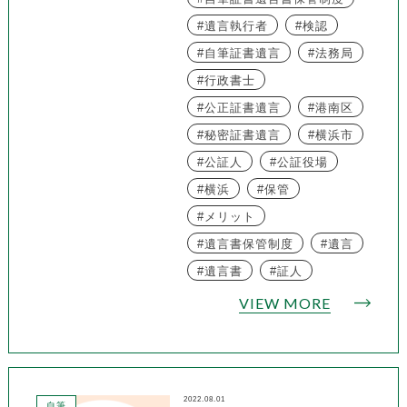
遺言執行者
検認
自筆証書遺言
法務局
行政書士
公正証書遺言
港南区
秘密証書遺言
横浜市
公証人
公証役場
横浜
保管
メリット
遺言書保管制度
遺言
遺言書
証人
VIEW MORE
2022.08.01
自筆