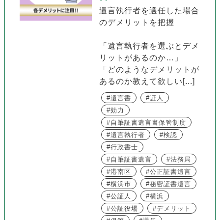
遺言執行者を選任した場合
のデメリットを把握
「遺言執行者を選ぶとデメ
リットがあるのか…」
「どのようなデメリットが
あるのか教えて欲しい[...]
遺言書
証人
効力
自筆証書遺言書保管制度
遺言執行者
検認
行政書士
自筆証書遺言
法務局
港南区
公正証書遺言
横浜市
秘密証書遺言
公証人
横浜
公証役場
デメリット