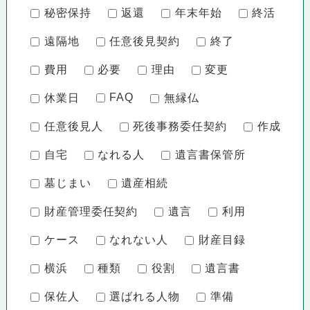
秘密保持
返還
年末年始
終活
遠隔地
任意後見契約
終了
費用
必要
理由
変更
FAQ
休業日
無縁仏
任意後見人
死後事務委任契約
作成
自宅
なれる人
遺言書保管所
墓じまい
遺産相続
財産管理委任契約
遺言
利用
ケース
なれない人
財産目録
横浜
種類
役割
遺言書
保佐人
選ばれる人物
準備