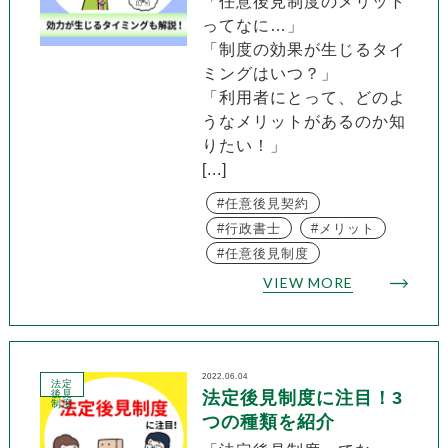
「任意後見制度のメリット
ってなに…」
「制度の効果が生じるタイ
ミングはいつ？」
「利用者にとって、どのよ
うなメリットがあるのか知
りたい！」
[...]
任意後見契約
行政書士
メリット
任意後見制度
VIEW MORE
2022.06.04
法定
後見
法定後見制度に注目！3
制度
つの種類を紹介