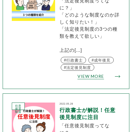
「法定後見制度ってな
に？」
「どのような制度なのか詳
しく知りたい！」
「法定後見制度の3つの種
類を教えて欲しい」
上記の[...]
行政書士
成年後見
法定後見制度
VIEW MORE
2022.05.28
任意
後見
行政書士が解説！任意
制度
後見制度に注目
「任意後見制度ってな