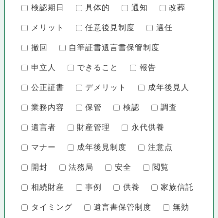
検認期日
具体的
通知
改葬
メリット
任意後見制度
選任
撤回
自筆証書遺言書保管制度
申立人
できること
報告
公正証書
デメリット
成年後見人
業務内容
保管
検認
調査
遺言者
財産管理
永代供養
マナー
成年後見制度
注意点
開封
法務局
安全
閲覧
相続財産
事例
供養
家族信託
タイミング
遺言書保管制度
無効