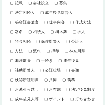
記載
会社設立
募集
法定相続人
成年後見監督人
秘密証書遺言
仕事内容
作成方法
署名
相続人
樹木葬
求人
預金相続
保佐監督人
公証人
方法
流れ
押印
神奈川県
海洋散骨
手続き
成年後見
補助監督人
公証役場
書類
検認済証明書
共同
義務
お墓引っ越し
お布施
法定後見制度
成年後見人等
ポイント
打ち合わせ