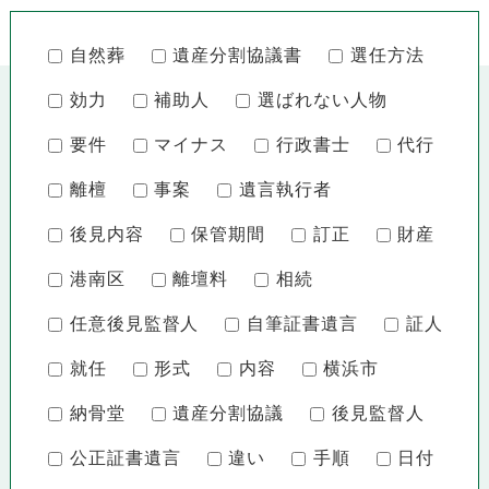
自然葬
遺産分割協議書
選任方法
効力
補助人
選ばれない人物
要件
マイナス
行政書士
代行
離檀
事案
遺言執行者
後見内容
保管期間
訂正
財産
港南区
離壇料
相続
任意後見監督人
自筆証書遺言
証人
就任
形式
内容
横浜市
納骨堂
遺産分割協議
後見監督人
公正証書遺言
違い
手順
日付