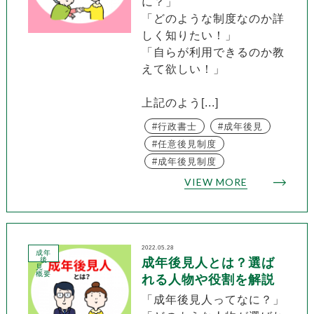
に？」
「どのような制度なのか詳
しく知りたい！」
「自らが利用できるのか教
えて欲しい！」
上記のよう[...]
行政書士
成年後見
任意後見制度
成年後見制度
VIEW MORE
2022.05.28
成年
後
成年後見人とは？選ば
見
概要
れる人物や役割を解説
「成年後見人ってなに？」