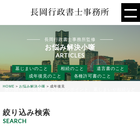
長岡行政書士事務所監修
お悩み解決小噺
ARTICLES
墓じまいのこと
相続のこと
遺言書のこと
成年後見のこと
各種許可書のこと
HOME
>
お悩み解決小噺
>
成年後見
身の回りの行政書類などのワンポイント、墓じまいや相続など
の人には聞きにくいこと、
役に立つ話などを行政書士事務所の目線から、お悩み解決のタ
ネになる小噺をお届けします。
絞り込み検索
SEARCH