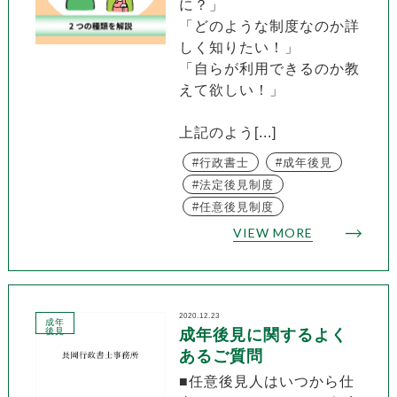
に？」
「どのような制度なのか詳
しく知りたい！」
「自らが利用できるのか教
えて欲しい！」
上記のよう[...]
行政書士
成年後見
法定後見制度
任意後見制度
VIEW MORE
2020.12.23
成年
後見
成年後見に関するよく
あるご質問
■任意後見人はいつから仕