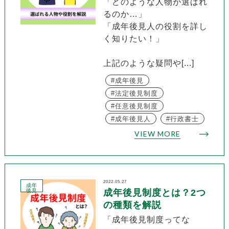
「どのような人物が選ばれ
るのか…」
「成年後見人の役割を詳し
く知りたい！」
上記のような疑問や[...]
成年後見
法定後見制度
任意後見制度
成年後見人
行政書士
VIEW MORE
2022.05.27
成年
後見
成年後見制度とは？2つ
の種類を解説
「成年後見制度ってな