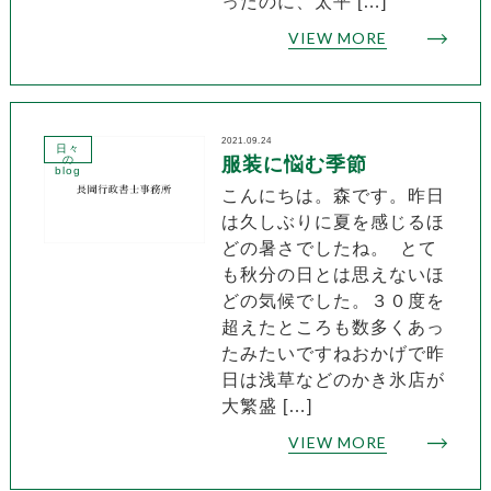
ったのに、太平 […]
VIEW MORE
2021.09.24
日々
の
服装に悩む季節
blog
こんにちは。森です。昨日
は久しぶりに夏を感じるほ
どの暑さでしたね。 とて
も秋分の日とは思えないほ
どの気候でした。３０度を
超えたところも数多くあっ
たみたいですねおかげで昨
日は浅草などのかき氷店が
大繁盛 […]
VIEW MORE