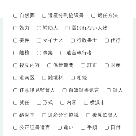
自然葬
遺産分割協議書
選任方法
効力
補助人
選ばれない人物
要件
マイナス
行政書士
代行
離檀
事案
遺言執行者
後見内容
保管期間
訂正
財産
港南区
離壇料
相続
任意後見監督人
自筆証書遺言
証人
就任
形式
内容
横浜市
納骨堂
遺産分割協議
後見監督人
公正証書遺言
違い
手順
日付