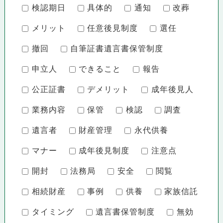
検認期日
具体的
通知
改葬
メリット
任意後見制度
選任
撤回
自筆証書遺言書保管制度
申立人
できること
報告
公正証書
デメリット
成年後見人
業務内容
保管
検認
調査
遺言者
財産管理
永代供養
マナー
成年後見制度
注意点
開封
法務局
安全
閲覧
相続財産
事例
供養
家族信託
タイミング
遺言書保管制度
無効