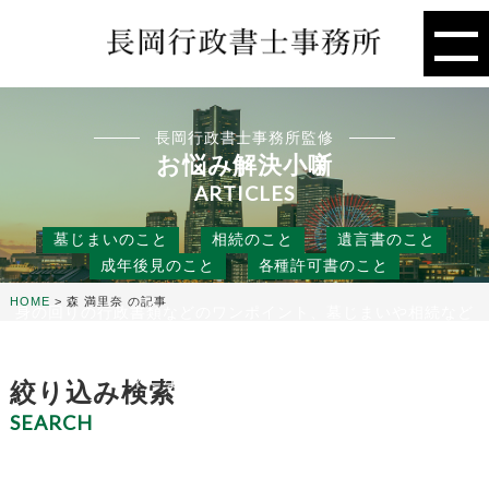
長岡行政書士事務所監修
お悩み解決小噺
ARTICLES
墓じまいのこと
相続のこと
遺言書のこと
成年後見のこと
各種許可書のこと
HOME
>
森 満里奈 の記事
身の回りの行政書類などのワンポイント、墓じまいや相続など
の人には聞きにくいこと、
役に立つ話などを行政書士事務所の目線から、お悩み解決のタ
ネになる小噺をお届けします。
絞り込み検索
SEARCH