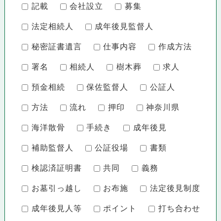
記載
会社設立
募集
法定相続人
成年後見監督人
秘密証書遺言
仕事内容
作成方法
署名
相続人
樹木葬
求人
預金相続
保佐監督人
公証人
方法
流れ
押印
神奈川県
海洋散骨
手続き
成年後見
補助監督人
公証役場
書類
検認済証明書
共同
義務
お墓引っ越し
お布施
法定後見制度
成年後見人等
ポイント
打ち合わせ