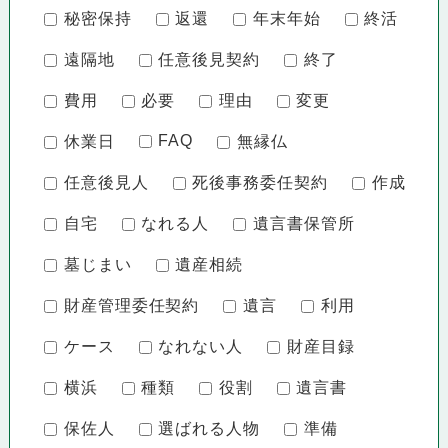
秘密保持
返還
年末年始
終活
遠隔地
任意後見契約
終了
費用
必要
理由
変更
FAQ
休業日
無縁仏
任意後見人
死後事務委任契約
作成
自宅
なれる人
遺言書保管所
墓じまい
遺産相続
財産管理委任契約
遺言
利用
ケース
なれない人
財産目録
横浜
種類
役割
遺言書
保佐人
選ばれる人物
準備