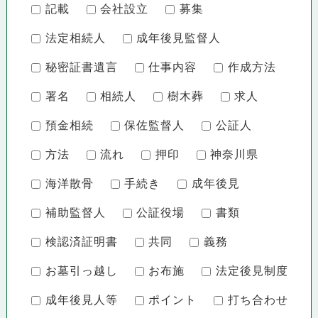
記載
会社設立
募集
法定相続人
成年後見監督人
秘密証書遺言
仕事内容
作成方法
署名
相続人
樹木葬
求人
預金相続
保佐監督人
公証人
方法
流れ
押印
神奈川県
海洋散骨
手続き
成年後見
補助監督人
公証役場
書類
検認済証明書
共同
義務
お墓引っ越し
お布施
法定後見制度
成年後見人等
ポイント
打ち合わせ