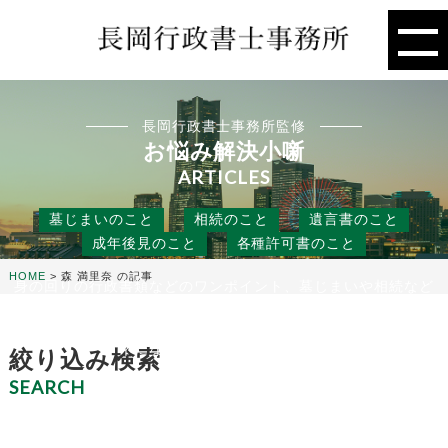
長岡行政書士事務所監修
お悩み解決小噺
ARTICLES
墓じまいのこと
相続のこと
遺言書のこと
成年後見のこと
各種許可書のこと
HOME
>
森 満里奈 の記事
身の回りの行政書類などのワンポイント、墓じまいや相続など
の人には聞きにくいこと、
役に立つ話などを行政書士事務所の目線から、お悩み解決のタ
ネになる小噺をお届けします。
絞り込み検索
SEARCH