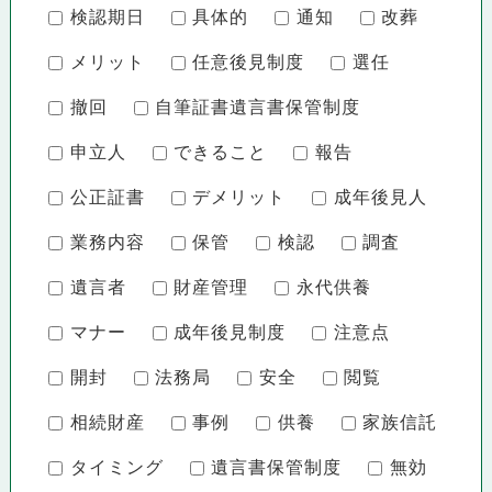
検認期日
具体的
通知
改葬
メリット
任意後見制度
選任
撤回
自筆証書遺言書保管制度
申立人
できること
報告
公正証書
デメリット
成年後見人
業務内容
保管
検認
調査
遺言者
財産管理
永代供養
マナー
成年後見制度
注意点
開封
法務局
安全
閲覧
相続財産
事例
供養
家族信託
タイミング
遺言書保管制度
無効