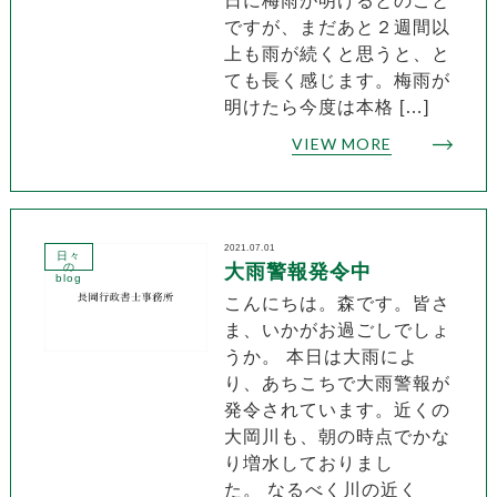
日に梅雨が明けるとのこと
ですが、まだあと２週間以
上も雨が続くと思うと、と
ても長く感じます。梅雨が
明けたら今度は本格 […]
VIEW MORE
2021.07.01
日々
の
大雨警報発令中
blog
こんにちは。森です。皆さ
ま、いかがお過ごしでしょ
うか。 本日は大雨によ
り、あちこちで大雨警報が
発令されています。近くの
大岡川も、朝の時点でかな
り増水しておりまし
た。 なるべく川の近く