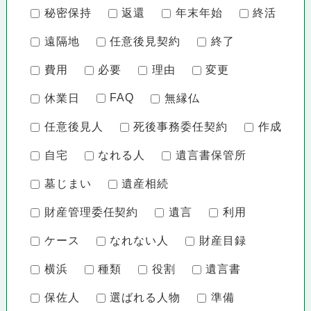
秘密保持
返還
年末年始
終活
遠隔地
任意後見契約
終了
費用
必要
理由
変更
FAQ
休業日
無縁仏
任意後見人
死後事務委任契約
作成
自宅
なれる人
遺言書保管所
墓じまい
遺産相続
財産管理委任契約
遺言
利用
ケース
なれない人
財産目録
横浜
種類
役割
遺言書
保佐人
選ばれる人物
準備