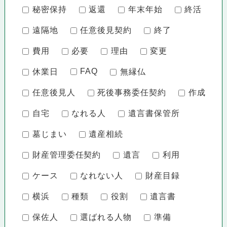
秘密保持
返還
年末年始
終活
遠隔地
任意後見契約
終了
費用
必要
理由
変更
FAQ
休業日
無縁仏
任意後見人
死後事務委任契約
作成
自宅
なれる人
遺言書保管所
墓じまい
遺産相続
財産管理委任契約
遺言
利用
ケース
なれない人
財産目録
横浜
種類
役割
遺言書
保佐人
選ばれる人物
準備