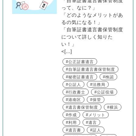
「自筆証書遺言書保管制度
って、なに？」
「どのようなメリットがあ
るの気になる！」
「自筆証書遺言書保管制度
について詳しく知りた
い！」
<[...]
公正証書遺言
自筆証書遺言書保管制度
秘密証書遺言
検認
公証人
法務局
行政書士
公証役場
港南区
保管
遺言書保管制度
横浜
作成
メリット
利用
遺言
遺言書
証人