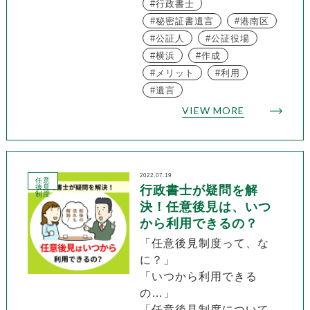
行政書士
秘密証書遺言
港南区
公証人
公証役場
横浜
作成
メリット
利用
遺言
VIEW MORE
2022.07.19
任意
後見
行政書士が疑問を解
制度
決！任意後見は、いつ
から利用できるの？
「任意後見制度って、な
に？」
「いつから利用できる
の…」
「任意後見制度について、