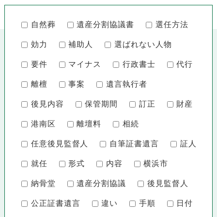
自然葬
遺産分割協議書
選任方法
効力
補助人
選ばれない人物
要件
マイナス
行政書士
代行
離檀
事案
遺言執行者
後見内容
保管期間
訂正
財産
港南区
離壇料
相続
任意後見監督人
自筆証書遺言
証人
就任
形式
内容
横浜市
納骨堂
遺産分割協議
後見監督人
公正証書遺言
違い
手順
日付