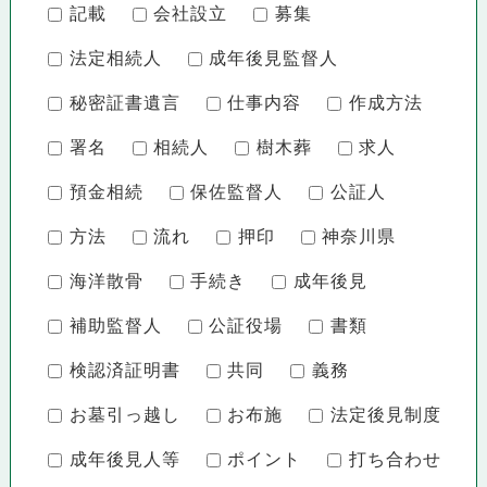
記載
会社設立
募集
法定相続人
成年後見監督人
秘密証書遺言
仕事内容
作成方法
署名
相続人
樹木葬
求人
預金相続
保佐監督人
公証人
方法
流れ
押印
神奈川県
海洋散骨
手続き
成年後見
補助監督人
公証役場
書類
検認済証明書
共同
義務
お墓引っ越し
お布施
法定後見制度
成年後見人等
ポイント
打ち合わせ