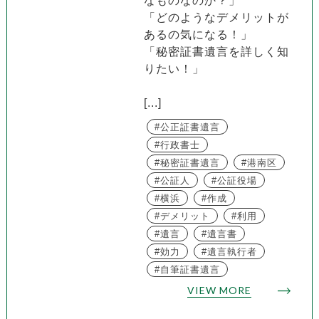
なものなのか？」
「どのようなデメリットが
あるの気になる！」
「秘密証書遺言を詳しく知
りたい！」
[...]
公正証書遺言
行政書士
秘密証書遺言
港南区
公証人
公証役場
横浜
作成
デメリット
利用
遺言
遺言書
効力
遺言執行者
自筆証書遺言
VIEW MORE