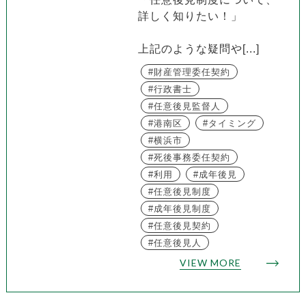
詳しく知りたい！」
上記のような疑問や[...]
財産管理委任契約
行政書士
任意後見監督人
港南区
タイミング
横浜市
死後事務委任契約
利用
成年後見
任意後見制度
成年後見制度
任意後見契約
任意後見人
VIEW MORE