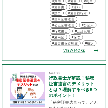
費用
遺言
利用
遺言書
違い
効力
遺言執行者
自筆証書遺言
公正証書遺言
公証人
行政書士
公証役場
港南区
保管
遺言書保管制度
横浜
VIEW MORE
2022.07.25
秘密
証書
行政書士が解説！秘密
遺言
証書遺言のデメリット
とは？理解するべき5つ
のポイント！
「秘密証書遺言って、どん