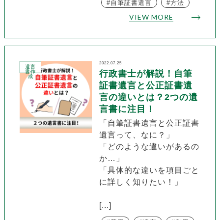
自筆証書遺言
方法
VIEW MORE
2022.07.25
遺言
書作
行政書士が解説！自筆
成
証書遺言と公正証書遺
言の違いとは？2つの遺
言書に注目！
「自筆証書遺言と公正証書
遺言って、なに？」
「どのような違いがあるの
か…」
「具体的な違いを項目ごと
に詳しく知りたい！」
[...]