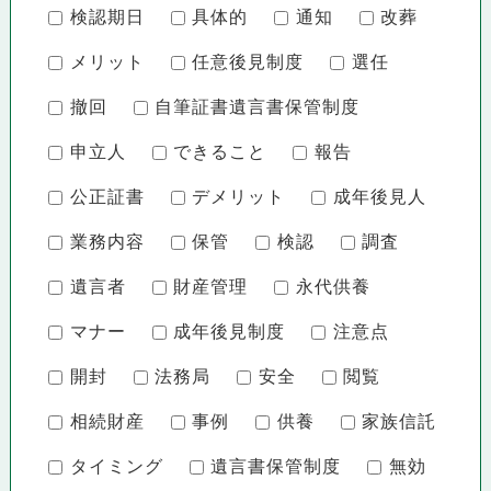
検認期日
具体的
通知
改葬
メリット
任意後見制度
選任
撤回
自筆証書遺言書保管制度
申立人
できること
報告
公正証書
デメリット
成年後見人
業務内容
保管
検認
調査
遺言者
財産管理
永代供養
マナー
成年後見制度
注意点
開封
法務局
安全
閲覧
相続財産
事例
供養
家族信託
タイミング
遺言書保管制度
無効