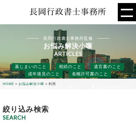
長岡行政書士事務所監修
お悩み解決小噺
ARTICLES
墓じまいのこと
相続のこと
遺言書のこと
成年後見のこと
各種許可書のこと
HOME
>
お悩み解決小噺
>
利用
身の回りの行政書類などのワンポイント、墓じまいや相続など
の人には聞きにくいこと、
役に立つ話などを行政書士事務所の目線から、お悩み解決のタ
ネになる小噺をお届けします。
絞り込み検索
SEARCH