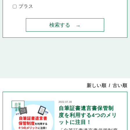
プラス
新しい順
古い順
2022.07.30
自筆
証書
自筆証書遺言書保管制
遺言
度を利用する4つのメリ
ットに注目！