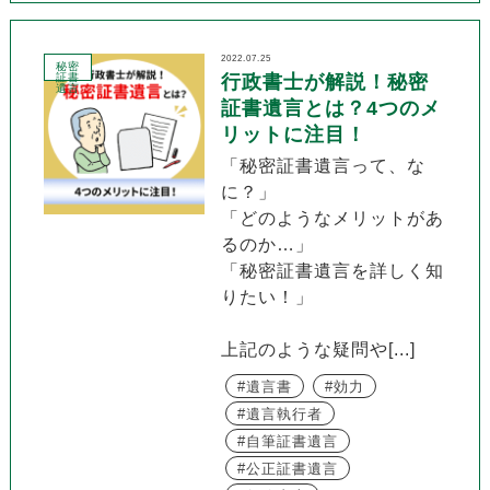
2022.07.25
秘密
証書
行政書士が解説！秘密
遺言
証書遺言とは？4つのメ
リットに注目！
「秘密証書遺言って、な
に？」
「どのようなメリットがあ
るのか…」
「秘密証書遺言を詳しく知
りたい！」
上記のような疑問や[...]
遺言書
効力
遺言執行者
自筆証書遺言
公正証書遺言