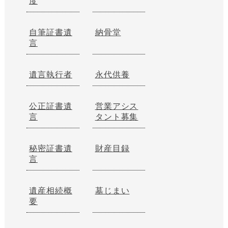
度
自筆証書遺
納骨堂
言
遺言執行者
永代供養
公正証書遺
営業アシス
言
タント募集
秘密証書遺
財産目録
言
遺産相続概
墓じまい
要