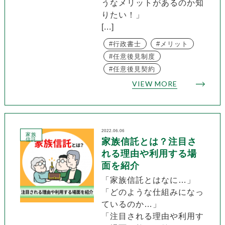
うなメリットがあるのか知
りたい！」
[...]
行政書士
メリット
任意後見制度
任意後見契約
VIEW MORE
2022.06.06
家族
信託
家族信託とは？注目さ
れる理由や利用する場
面を紹介
「家族信託とはなに…」
「どのような仕組みになっ
ているのか…」
「注目される理由や利用す