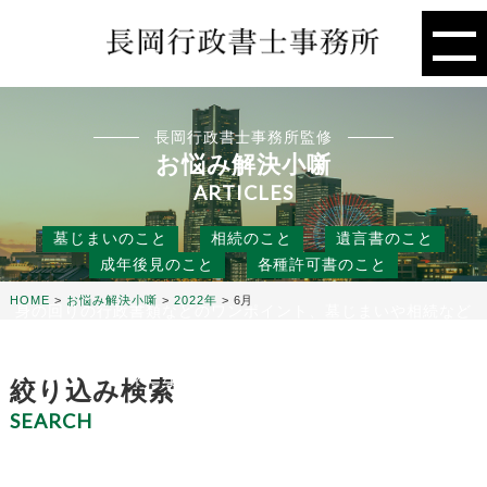
長岡行政書士事務所監修
お悩み解決小噺
ARTICLES
墓じまいのこと
相続のこと
遺言書のこと
成年後見のこと
各種許可書のこと
HOME
>
お悩み解決小噺
>
2022年
>
6月
身の回りの行政書類などのワンポイント、墓じまいや相続など
の人には聞きにくいこと、
役に立つ話などを行政書士事務所の目線から、お悩み解決のタ
ネになる小噺をお届けします。
絞り込み検索
SEARCH