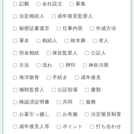
記載
会社設立
募集
法定相続人
成年後見監督人
秘密証書遺言
仕事内容
作成方法
署名
相続人
樹木葬
求人
預金相続
保佐監督人
公証人
方法
流れ
押印
神奈川県
海洋散骨
手続き
成年後見
補助監督人
公証役場
書類
検認済証明書
共同
義務
お墓引っ越し
お布施
法定後見制度
成年後見人等
ポイント
打ち合わせ