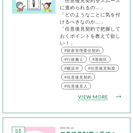
「任意後見契約をスムーズ
に進められるの…」
「どのようなことに気を付
けるべきなのか…」
「任意後見契約で把握して
おくポイントを教えて欲し
い！」
財産管理委任契約
行政書士
港南区
横浜市
任意後見制度
任意後見契約
任意後見人
VIEW MORE
2022.06.14
任意