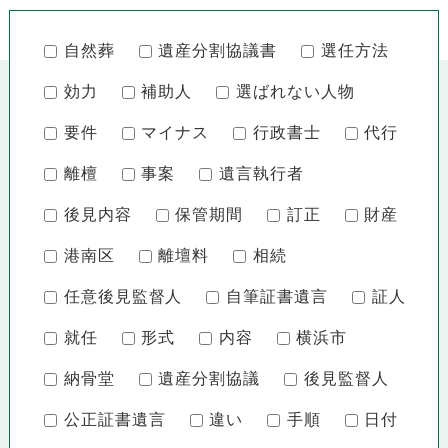
自然葬
遺産分割協議書
選任方法
効力
補助人
選ばれない人物
要件
マイナス
行政書士
代行
離檀
事案
遺言執行者
後見内容
保管期間
訂正
財産
港南区
離壇料
相続
任意後見監督人
自筆証書遺言
証人
就任
形式
内容
横浜市
納骨堂
遺産分割協議
後見監督人
公正証書遺言
違い
手順
日付