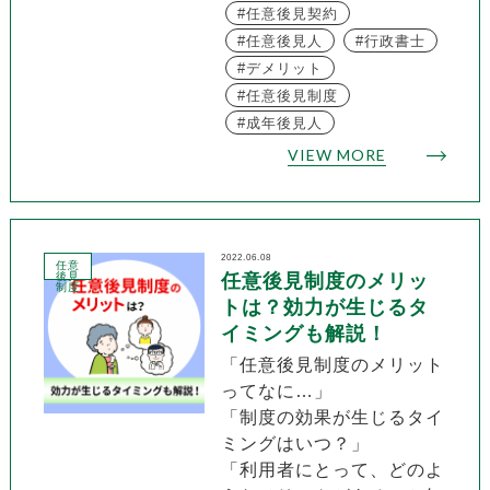
任意後見契約
任意後見人
行政書士
デメリット
任意後見制度
成年後見人
VIEW MORE
2022.06.08
任意
後見
任意後見制度のメリッ
制度
トは？効力が生じるタ
イミングも解説！
「任意後見制度のメリット
ってなに…」
「制度の効果が生じるタイ
ミングはいつ？」
「利用者にとって、どのよ