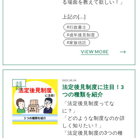
る場面を教えて欲しい！」
上記の[...]
行政書士
成年後見制度
家族信託
VIEW MORE
2022.06.04
法定
後見
法定後見制度に注目！3
制度
つの種類を紹介
「法定後見制度ってな
に？」
「どのような制度なのか詳
しく知りたい！」
「法定後見制度の3つの種