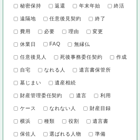
秘密保持
返還
年末年始
終活
遠隔地
任意後見契約
終了
費用
必要
理由
変更
FAQ
休業日
無縁仏
任意後見人
死後事務委任契約
作成
自宅
なれる人
遺言書保管所
墓じまい
遺産相続
財産管理委任契約
遺言
利用
ケース
なれない人
財産目録
横浜
種類
役割
遺言書
保佐人
選ばれる人物
準備