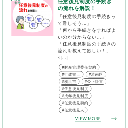
後見
任意後見制度の手続き
制度
の流れを解説！
「任意後見制度の手続きっ
て難しそう…」
「何から手続きをすればよ
いのか分からない…」
「任意後見制度の手続きの
流れを教えて欲しい！」
<[...]
財産管理委任契約
行政書士
港南区
横浜市
公正証書
任意後見制度
成年後見制度
任意後見契約
任意後見人
VIEW MORE