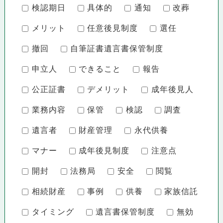
検認期日
具体的
通知
改葬
メリット
任意後見制度
選任
撤回
自筆証書遺言書保管制度
申立人
できること
報告
公正証書
デメリット
成年後見人
業務内容
保管
検認
調査
遺言者
財産管理
永代供養
マナー
成年後見制度
注意点
開封
法務局
安全
閲覧
相続財産
事例
供養
家族信託
タイミング
遺言書保管制度
無効