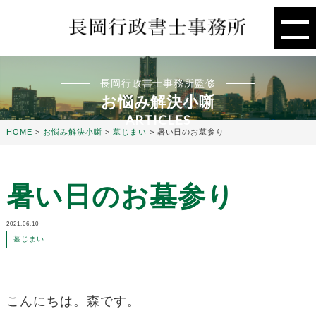
長岡行政書士事務所監修
お悩み解決小噺
ARTICLES
HOME
>
お悩み解決小噺
>
墓じまい
>
暑い日のお墓参り
暑い日のお墓参り
2021.06.10
墓じまい
こんにちは。森です。