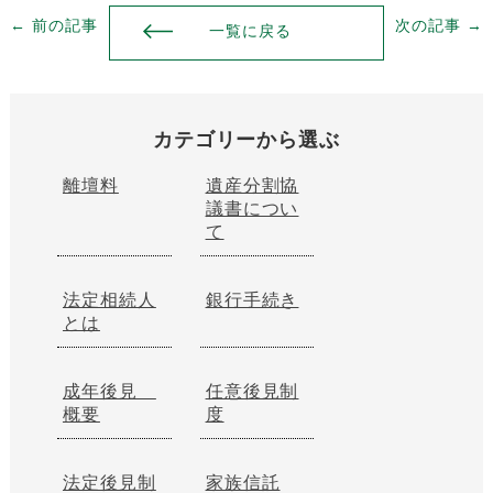
← 前の記事
次の記事 →
一覧に戻る
カテゴリーから選ぶ
離壇料
遺産分割協
議書につい
て
法定相続人
銀行手続き
とは
成年後見
任意後見制
概要
度
法定後見制
家族信託