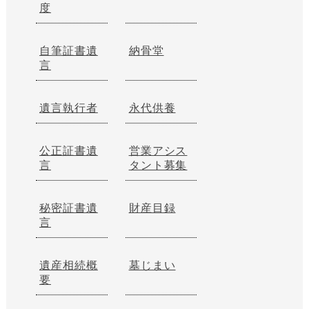
度
自筆証書遺
納骨堂
言
遺言執行者
永代供養
公正証書遺
営業アシス
言
タント募集
秘密証書遺
財産目録
言
遺産相続概
墓じまい
要