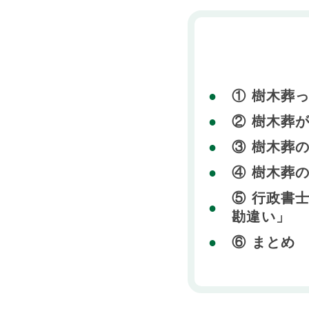
① 樹木葬
② 樹木葬
③ 樹木葬の
④ 樹木葬
⑤ 行政書
勘違い」
⑥ まとめ