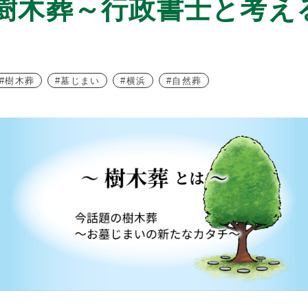
樹木葬～行政書士と考え
樹木葬
墓じまい
横浜
自然葬