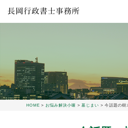
HOME
>
お悩み解決小噺
>
墓じまい
>
今話題の樹