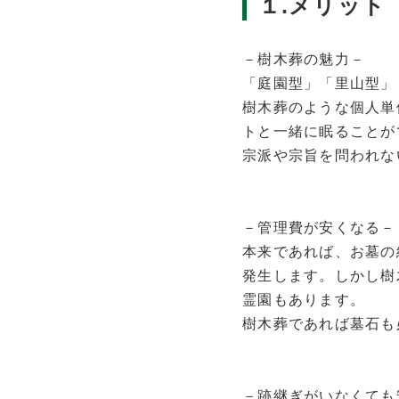
１.メリット
－樹木葬の魅力－
「庭園型」「里山型」
樹木葬のような個人単
トと一緒に眠ることが
宗派や宗旨を問われな
－管理費が安くなる－
本来であれば、お墓の
発生します。しかし樹
霊園もあります。
樹木葬であれば墓石も
－跡継ぎがいなくても