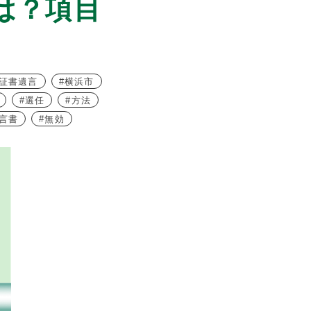
は？項目
証書遺言
横浜市
選任
方法
言書
無効