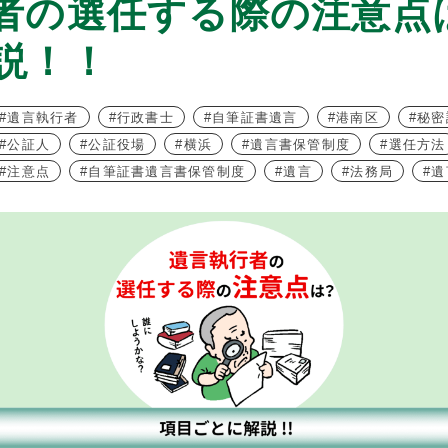
者の選任する際の注意点
説！！
遺言執行者
行政書士
自筆証書遺言
港南区
秘密
公証人
公証役場
横浜
遺言書保管制度
選任方法
注意点
自筆証書遺言書保管制度
遺言
法務局
遺