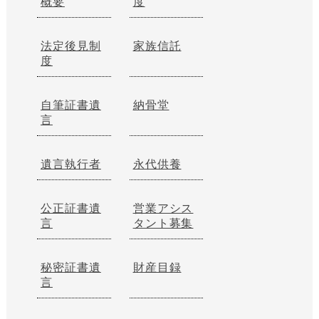
概要
度
法定後見制
家族信託
度
自筆証書遺
納骨堂
言
遺言執行者
永代供養
公正証書遺
営業アシス
言
タント募集
秘密証書遺
財産目録
言