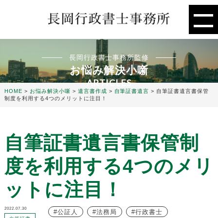
長岡行政書士事務所監修
お悩み解決小噺
ARTICLES
HOME
>
お悩み解決小噺
>
遺言書作成
>
自筆証書遺言
>
自筆証書遺言書保管
制度を利用する4つのメリットに注目！
自筆証書遺言書保管制
度を利用する4つのメリ
ットに注目！
2022.07.30
公証人
法務局
行政書士