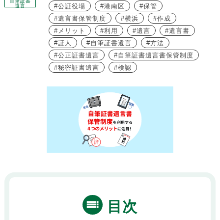
自筆証書
公証役場
港南区
保管
遺言
遺言書保管制度
横浜
作成
メリット
利用
遺言
遺言書
証人
自筆証書遺言
方法
公正証書遺言
自筆証書遺言書保管制度
秘密証書遺言
検認
目次