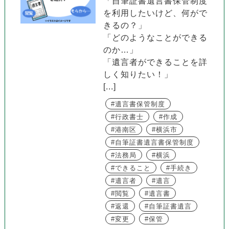
「自筆証書遺言書保管制度
を利用したいけど、何がで
きるの？」
「どのようなことができる
のか…」
「遺言者ができることを詳
しく知りたい！」
[...]
遺言書保管制度
行政書士
作成
港南区
横浜市
自筆証書遺言書保管制度
法務局
横浜
できること
手続き
遺言者
遺言
閲覧
遺言書
返還
自筆証書遺言
変更
保管