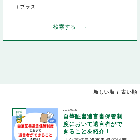
プラス
新しい順
古い順
2022.08.30
自筆
証書
自筆証書遺言書保管制
遺言
度において遺言者がで
きることを紹介！