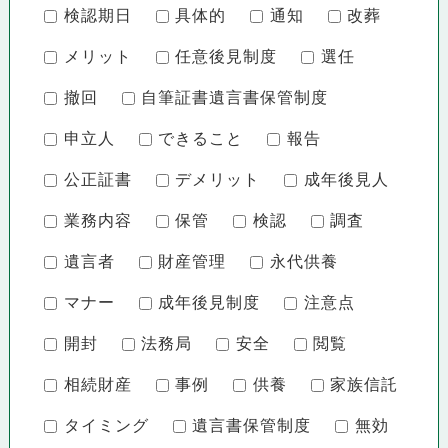
検認期日
具体的
通知
改葬
メリット
任意後見制度
選任
撤回
自筆証書遺言書保管制度
申立人
できること
報告
公正証書
デメリット
成年後見人
業務内容
保管
検認
調査
遺言者
財産管理
永代供養
マナー
成年後見制度
注意点
開封
法務局
安全
閲覧
相続財産
事例
供養
家族信託
タイミング
遺言書保管制度
無効