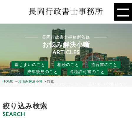
長岡行政書士事務所監修
お悩み解決小噺
ARTICLES
墓じまいのこと
相続のこと
遺言書のこと
成年後見のこと
各種許可書のこと
HOME
>
お悩み解決小噺
>
閲覧
身の回りの行政書類などのワンポイント、墓じまいや相続など
の人には聞きにくいこと、
役に立つ話などを行政書士事務所の目線から、お悩み解決のタ
ネになる小噺をお届けします。
絞り込み検索
SEARCH