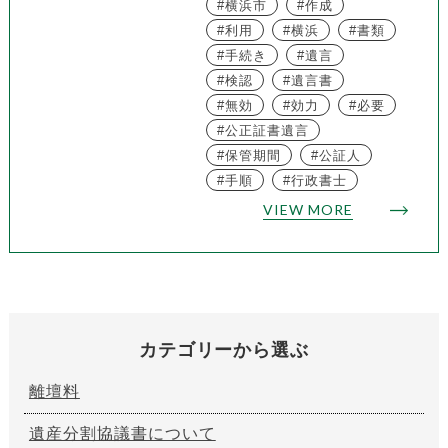
横浜市
作成
利用
横浜
書類
手続き
遺言
検認
遺言書
無効
効力
必要
公正証書遺言
保管期間
公証人
手順
行政書士
VIEW MORE
カテゴリーから選ぶ
離壇料
遺産分割協議書について