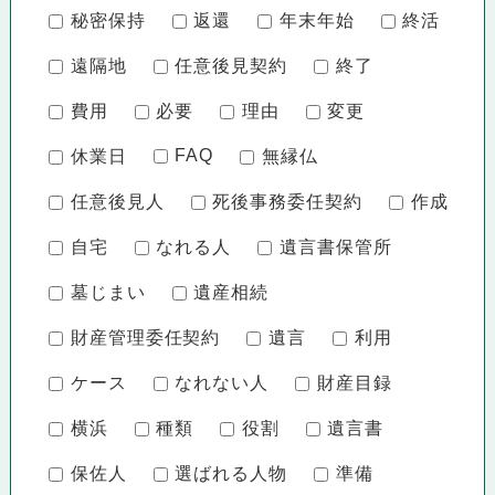
秘密保持
返還
年末年始
終活
遠隔地
任意後見契約
終了
費用
必要
理由
変更
FAQ
休業日
無縁仏
任意後見人
死後事務委任契約
作成
自宅
なれる人
遺言書保管所
墓じまい
遺産相続
財産管理委任契約
遺言
利用
ケース
なれない人
財産目録
横浜
種類
役割
遺言書
保佐人
選ばれる人物
準備