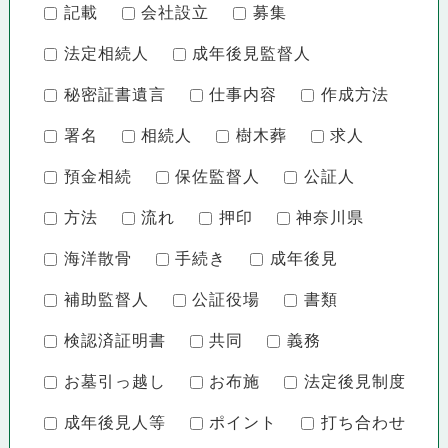
記載
会社設立
募集
法定相続人
成年後見監督人
秘密証書遺言
仕事内容
作成方法
署名
相続人
樹木葬
求人
預金相続
保佐監督人
公証人
方法
流れ
押印
神奈川県
海洋散骨
手続き
成年後見
補助監督人
公証役場
書類
検認済証明書
共同
義務
お墓引っ越し
お布施
法定後見制度
成年後見人等
ポイント
打ち合わせ