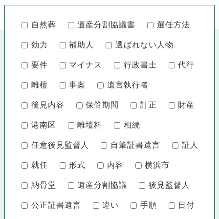
自然葬
遺産分割協議書
選任方法
効力
補助人
選ばれない人物
要件
マイナス
行政書士
代行
離檀
事案
遺言執行者
後見内容
保管期間
訂正
財産
港南区
離壇料
相続
任意後見監督人
自筆証書遺言
証人
就任
形式
内容
横浜市
納骨堂
遺産分割協議
後見監督人
公正証書遺言
違い
手順
日付