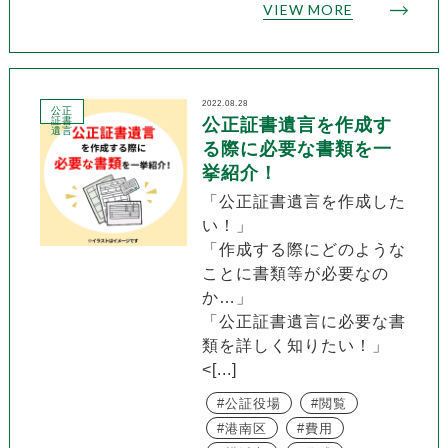
VIEW MORE
2022.08.28
公正
証書
公正証書遺言を作成す
遺言
る際に必要な書類を一
挙紹介！
「公正証書遺言を作成した
い！」
「作成する際にどのような
ことに書類等が必要なの
か…」
「公正証書遺言に必要な書
類を詳しく知りたい！」
<[...]
公証役場
閲覧
港南区
費用