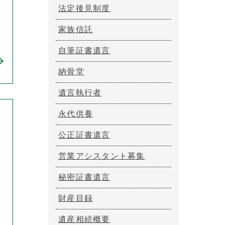
法定後見制度
家族信託
自筆証書遺言
納骨堂
遺言執行者
永代供養
公正証書遺言
営業アシスタント募集
秘密証書遺言
財産目録
遺産相続概要