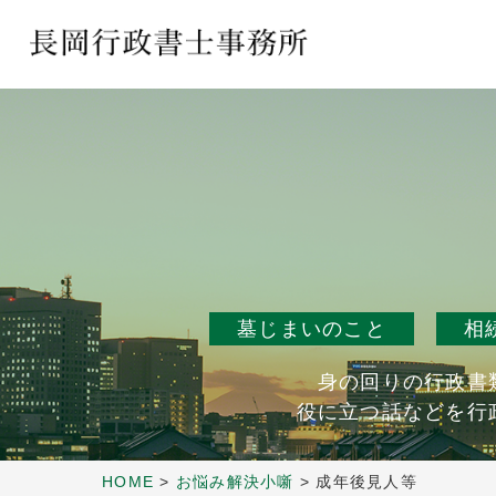
墓じまいのこと
相
身の回りの行政書
役に立つ話などを行
HOME
>
お悩み解決小噺
>
成年後見人等