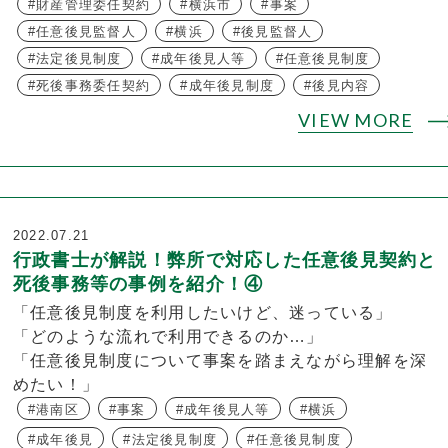
財産管理委任契約
横浜市
事案
任意後見監督人
横浜
後見監督人
法定後見制度
成年後見人等
任意後見制度
死後事務委任契約
成年後見制度
後見内容
VIEW MORE
2022.07.21
行政書士が解説！弊所で対応した任意後見契約と
死後事務等の事例を紹介！④
「任意後見制度を利用したいけど、迷っている」
「どのような流れで利用できるのか…」
「任意後見制度について事案を踏まえながら理解を深
めたい！」
港南区
事案
成年後見人等
横浜
成年後見
法定後見制度
任意後見制度