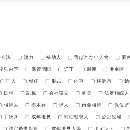
任方法
効力
補助人
選ばれない人物
要
後見内容
保管期間
訂正
財産
港南区
証人
就任
形式
内容
横浜市
納
日付
記載
会社設立
募集
法定相続人
相続人
樹木葬
求人
預金相続
保佐監
手続き
成年後見
補助監督人
公証役場
法定後見制度
成年後見人等
ポイント