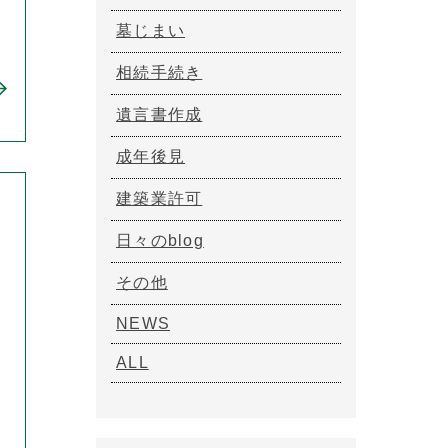
墓じまい
相続手続き
遺言書作成
成年後見
建築業許可
日々のblog
その他
NEWS
ALL