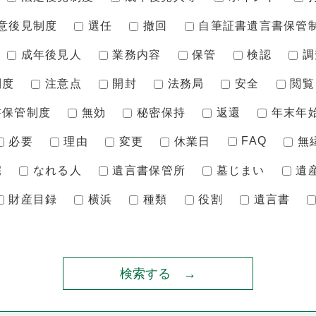
意後見制度
選任
撤回
自筆証書遺言書保管
成年後見人
業務内容
保管
検認
調
制度
注意点
開封
法務局
安全
閲覧
書保管制度
無効
秘密保持
返還
年末年
FAQ
必要
理由
変更
休業日
無
宅
なれる人
遺言書保管所
墓じまい
遺
財産目録
横浜
種類
役割
遺言書