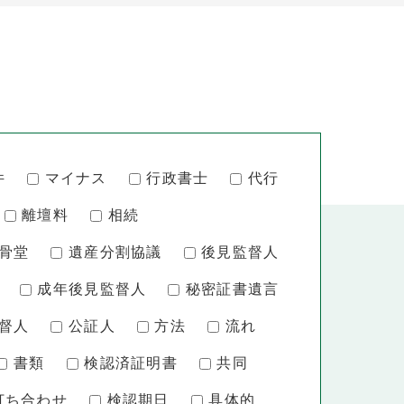
件
マイナス
行政書士
代行
離壇料
相続
骨堂
遺産分割協議
後見監督人
成年後見監督人
秘密証書遺言
督人
公証人
方法
流れ
書類
検認済証明書
共同
打ち合わせ
検認期日
具体的