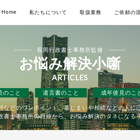
Home
私たちについて
取扱業務
ご依頼の
長岡行政書士事務所監修
お悩み解決小噺
ARTICLES
続のこと
遺言書のこと
成年後見のこ
類などのワンポイント、墓じまいや相続などの人に
政書士事務所の目線から、お悩み解決のタネになる