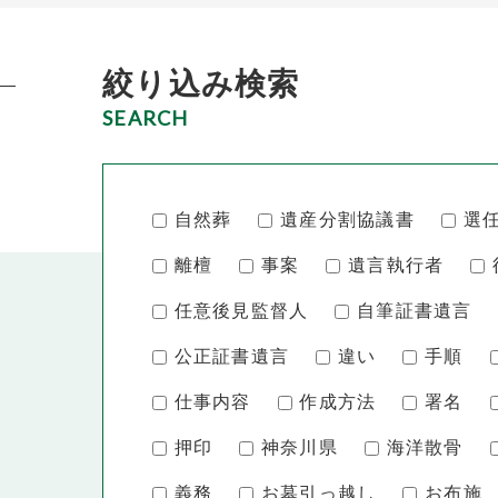
絞り込み検索
SEARCH
自然葬
遺産分割協議書
選
離檀
事案
遺言執行者
任意後見監督人
自筆証書遺言
公正証書遺言
違い
手順
仕事内容
作成方法
署名
押印
神奈川県
海洋散骨
義務
お墓引っ越し
お布施