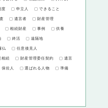
制度
申立人
できること
査
遺言者
財産管理
相続財産
事例
供養
始
終活
遠隔地
縁仏
任意後見人
産相続
財産管理委任契約
遺言
保佐人
選ばれる人物
準備