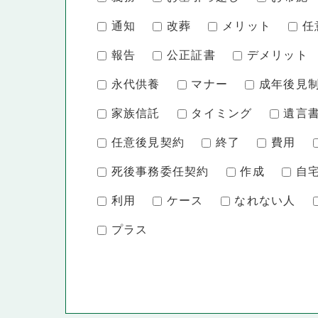
通知
改葬
メリット
任
報告
公正証書
デメリット
永代供養
マナー
成年後見
家族信託
タイミング
遺言
任意後見契約
終了
費用
死後事務委任契約
作成
自
利用
ケース
なれない人
プラス