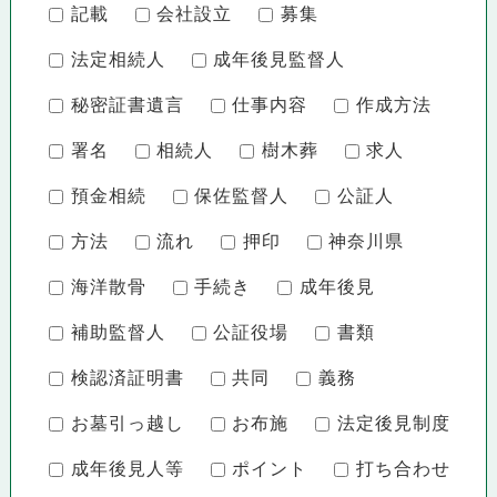
記載
会社設立
募集
法定相続人
成年後見監督人
秘密証書遺言
仕事内容
作成方法
署名
相続人
樹木葬
求人
預金相続
保佐監督人
公証人
方法
流れ
押印
神奈川県
海洋散骨
手続き
成年後見
補助監督人
公証役場
書類
検認済証明書
共同
義務
お墓引っ越し
お布施
法定後見制度
成年後見人等
ポイント
打ち合わせ