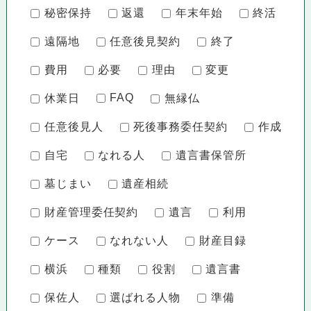
秘密保持
返還
年末年始
終活
遠隔地
任意後見契約
終了
費用
必要
理由
変更
FAQ
休業日
無縁仏
任意後見人
死後事務委任契約
作成
自宅
なれる人
遺言書保管所
墓じまい
遺産相続
財産管理委任契約
遺言
利用
ケース
なれない人
財産目録
横浜
種類
役割
遺言書
保佐人
選ばれる人物
準備