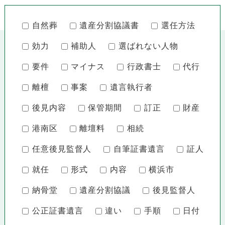
自然葬
遺産分割協議書
選任方法
効力
補助人
選ばれない人物
要件
マイナス
行政書士
代行
離檀
事案
遺言執行者
後見内容
保管期間
訂正
財産
港南区
離壇料
相続
任意後見監督人
自筆証書遺言
証人
就任
形式
内容
横浜市
納骨堂
遺産分割協議
後見監督人
公正証書遺言
違い
手順
日付