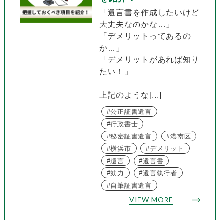
「遺言書を作成したいけど
大丈夫なのかな…」
「デメリットってあるの
か…」
「デメリットがあれば知り
たい！」
上記のような[...]
公正証書遺言
行政書士
秘密証書遺言
港南区
横浜市
デメリット
遺言
遺言書
効力
遺言執行者
自筆証書遺言
VIEW MORE