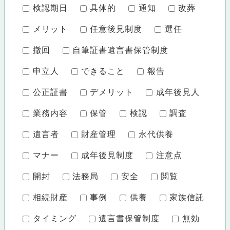
検認期日
具体的
通知
改葬
メリット
任意後見制度
選任
撤回
自筆証書遺言書保管制度
申立人
できること
報告
公正証書
デメリット
成年後見人
業務内容
保管
検認
調査
遺言者
財産管理
永代供養
マナー
成年後見制度
注意点
開封
法務局
安全
閲覧
相続財産
事例
供養
家族信託
タイミング
遺言書保管制度
無効