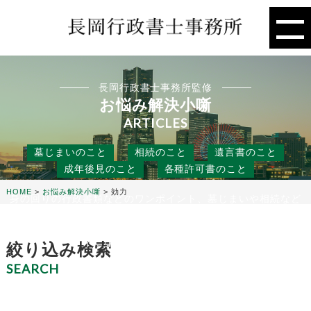
長岡行政書士事務所監修
お悩み解決小噺
ARTICLES
墓じまいのこと
相続のこと
遺言書のこと
成年後見のこと
各種許可書のこと
HOME
>
お悩み解決小噺
>
効力
身の回りの行政書類などのワンポイント、墓じまいや相続など
の人には聞きにくいこと、
役に立つ話などを行政書士事務所の目線から、お悩み解決のタ
ネになる小噺をお届けします。
絞り込み検索
SEARCH