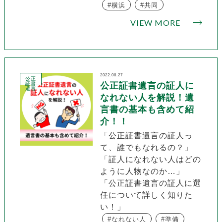
横浜
共同
VIEW MORE
2022.08.27
公正
証書
公正証書遺言の証人に
遺言
なれない人を解説！遺
言書の基本も含めて紹
介！！
「公正証書遺言の証人っ
て、誰でもなれるの？」
「証人になれない人はどの
ように人物なのか…」
「公正証書遺言の証人に選
任について詳しく知りた
い！」
なれない人
準備