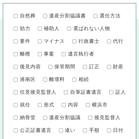
自然葬
遺産分割協議書
選任方法
効力
補助人
選ばれない人物
要件
マイナス
行政書士
代行
離檀
事案
遺言執行者
後見内容
保管期間
訂正
財産
港南区
離壇料
相続
任意後見監督人
自筆証書遺言
証人
就任
形式
内容
横浜市
納骨堂
遺産分割協議
後見監督人
公正証書遺言
違い
手順
日付