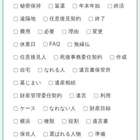
秘密保持
返還
年末年始
終活
遠隔地
任意後見契約
終了
費用
必要
理由
変更
FAQ
休業日
無縁仏
任意後見人
死後事務委任契約
作成
自宅
なれる人
遺言書保管所
墓じまい
遺産相続
財産管理委任契約
遺言
利用
ケース
なれない人
財産目録
横浜
種類
役割
遺言書
保佐人
選ばれる人物
準備