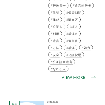
行政書士
遺言執行者
保管
保管期間
作成
港南区
公証人
証人
利用
横浜市
遺言
遺言書
方法
横浜
効力
安全
公証役場
公正証書遺言
なれる人
VIEW MORE
2022.08.26
公正