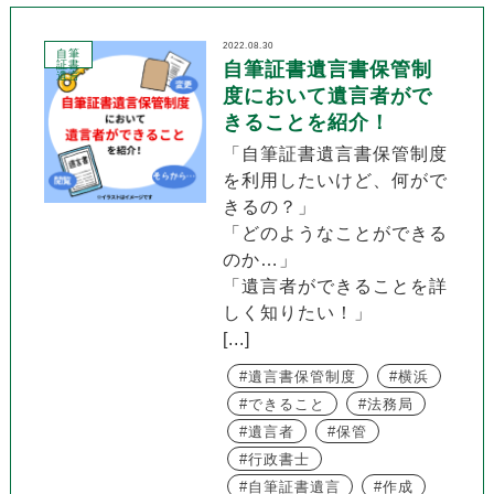
2022.08.30
自筆
証書
自筆証書遺言書保管制
遺言
度において遺言者がで
きることを紹介！
「自筆証書遺言書保管制度
を利用したいけど、何がで
きるの？」
「どのようなことができる
のか…」
「遺言者ができることを詳
しく知りたい！」
[...]
遺言書保管制度
横浜
できること
法務局
遺言者
保管
行政書士
自筆証書遺言
作成