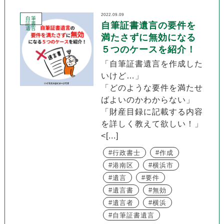
2022.09.09
自筆
証書
自筆証書遺言の要件を
遺言
満たさずに無効になる
５つのケースを紹介！
「自筆証書遺言を作成した
いけど…」
「どのような要件を満たせ
ばよいのかわからない」
「財産目録に記載する内容
を詳しく教えて欲しい！」
<[...]
行政書士
作成
港南区
横浜市
遺言
要件
遺言書
無効
遺言者
横浜
自筆証書遺言