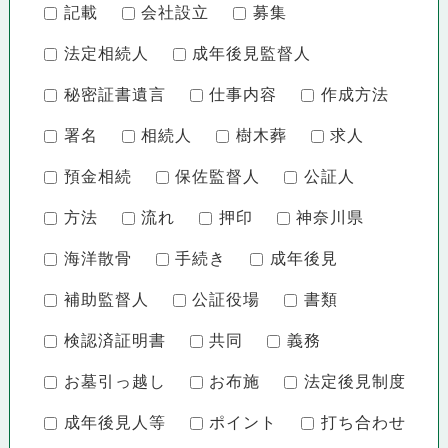
記載
会社設立
募集
法定相続人
成年後見監督人
秘密証書遺言
仕事内容
作成方法
署名
相続人
樹木葬
求人
預金相続
保佐監督人
公証人
方法
流れ
押印
神奈川県
海洋散骨
手続き
成年後見
補助監督人
公証役場
書類
検認済証明書
共同
義務
お墓引っ越し
お布施
法定後見制度
成年後見人等
ポイント
打ち合わせ