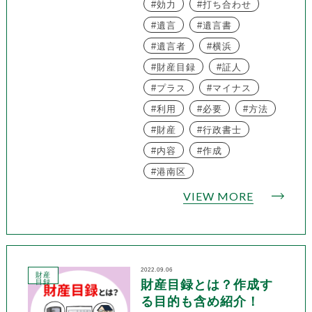
効力
打ち合わせ
遺言
遺言書
遺言者
横浜
財産目録
証人
プラス
マイナス
利用
必要
方法
財産
行政書士
内容
作成
港南区
VIEW MORE
2022.09.06
財産
目録
財産目録とは？作成す
る目的も含め紹介！