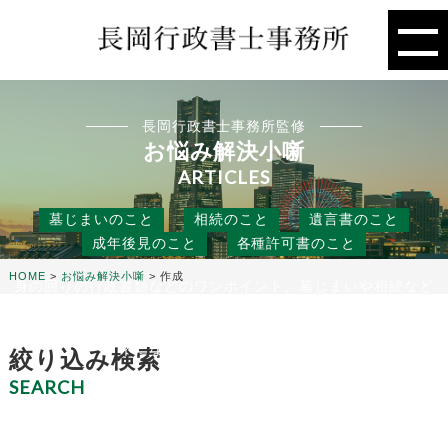
長岡行政書士事務所監修
お悩み解決小噺
ARTICLES
墓じまいのこと
相続のこと
遺言書のこと
成年後見のこと
各種許可書のこと
HOME
>
お悩み解決小噺
>
作成
身の回りの行政書類などのワンポイント、墓じまいや相続など
の人には聞きにくいこと、
役に立つ話などを行政書士事務所の目線から、お悩み解決のタ
ネになる小噺をお届けします。
絞り込み検索
SEARCH