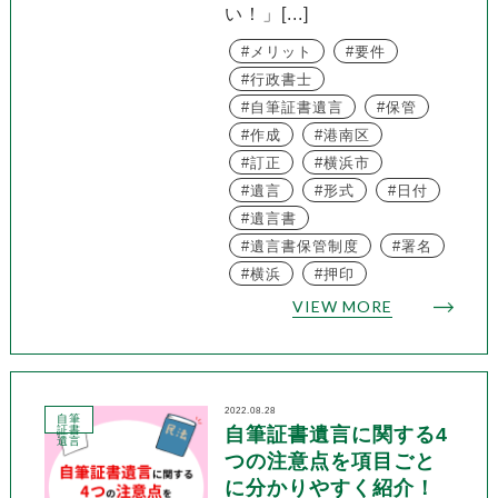
い！」[...]
メリット
要件
行政書士
自筆証書遺言
保管
作成
港南区
訂正
横浜市
遺言
形式
日付
遺言書
遺言書保管制度
署名
横浜
押印
VIEW MORE
2022.08.28
自筆
証書
自筆証書遺言に関する4
遺言
つの注意点を項目ごと
に分かりやすく紹介！