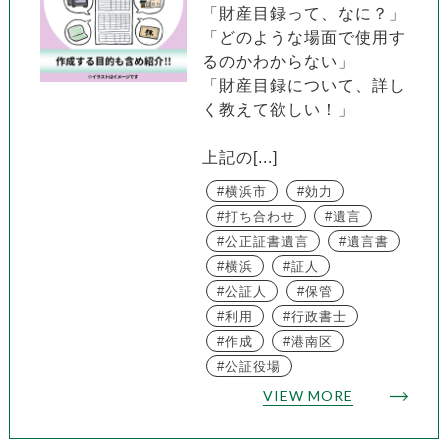
「財産目録って、なに？」
「どのような場面で使用す
るのかわからない」
「財産目録について、詳し
く教えて欲しい！」
上記の[...]
横浜市
効力
打ち合わせ
遺言
公正証書遺言
遺言書
横浜
証人
公証人
保管
利用
行政書士
作成
港南区
公証役場
VIEW MORE