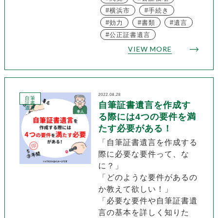
横浜市
手続き
効力
書類
遺言
公正証書遺言
VIEW MORE
2022.08.28
自筆
証書
自筆証書遺言を作成す
遺言
る際には4つの要件を満
たす必要がある！
「自筆証書遺言を作成する
際に必要な要件って、な
に？」
「どのような要件があるの
か教えて欲しい！」
「必要な要件や自筆証書遺
言の基本を詳しく知りた