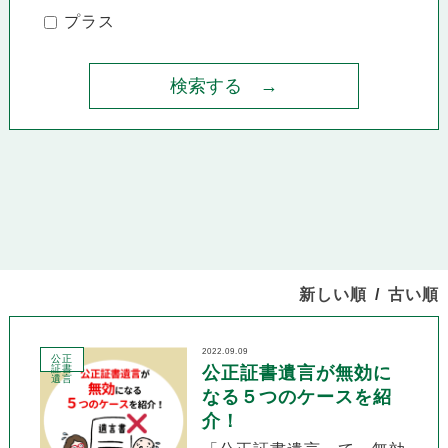
プラス
新しい順
古い順
2022.09.09
公正
証書
公正証書遺言が無効に
遺言
なる５つのケースを紹
介！