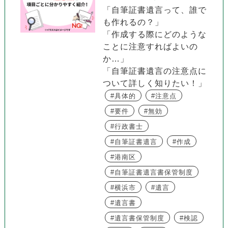
「自筆証書遺言って、誰で
も作れるの？」
「作成する際にどのような
ことに注意すればよいの
か…」
「自筆証書遺言の注意点に
ついて詳しく知りたい！」
具体的
注意点
要件
無効
行政書士
自筆証書遺言
作成
港南区
自筆証書遺言書保管制度
横浜市
遺言
遺言書
遺言書保管制度
検認