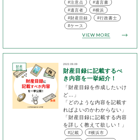
注意点
遺言書
遺言者
横浜
財産目録
行政書士
ケース
VIEW MORE
2022.09.09
財産
目録
財産目録に記載するべ
き内容を一挙紹介！
「財産目録を作成したいけ
ど…」
「どのような内容を記載す
ればよいのかわからない」
「財産目録に記載する内容
を詳しく教えて欲しい！」
記載
横浜市