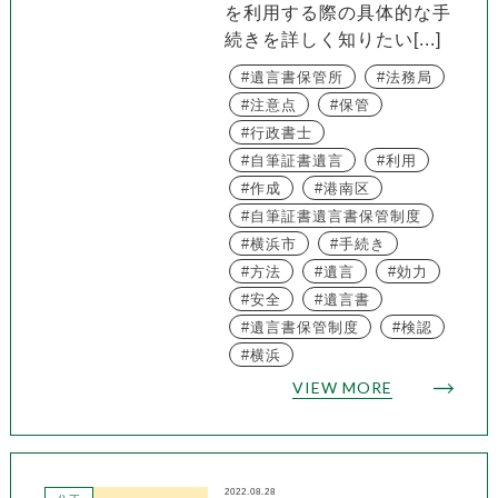
を利用する際の具体的な手
続きを詳しく知りたい[...]
遺言書保管所
法務局
注意点
保管
行政書士
自筆証書遺言
利用
作成
港南区
自筆証書遺言書保管制度
横浜市
手続き
方法
遺言
効力
安全
遺言書
遺言書保管制度
検認
横浜
VIEW MORE
2022.08.28