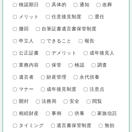
検認期日
具体的
通知
改葬
メリット
任意後見制度
選任
撤回
自筆証書遺言書保管制度
申立人
できること
報告
公正証書
デメリット
成年後見人
業務内容
保管
検認
調査
遺言者
財産管理
永代供養
マナー
成年後見制度
注意点
開封
法務局
安全
閲覧
相続財産
事例
供養
家族信託
タイミング
遺言書保管制度
無効