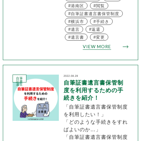
港南区
閲覧
自筆証書遺言書保管制度
横浜市
手続き
遺言
返還
遺言書
変更
VIEW MORE
2022.08.28
自筆
証書
自筆証書遺言書保管制
遺言
度を利用するための手
続きを紹介！
「自筆証書遺言書保管制度
を利用したい！」
「どのような手続きをすれ
ばよいのか…」
「自筆証書遺言書保管制度