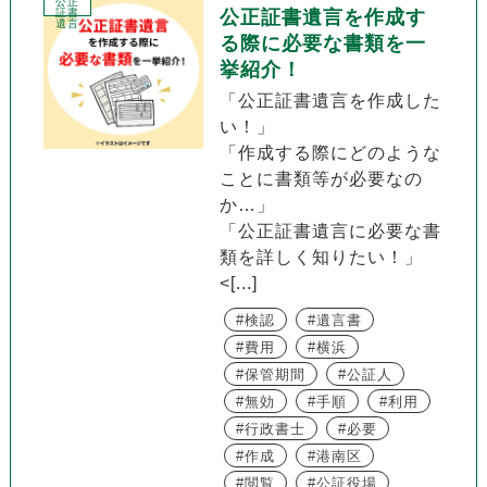
公正
証書
公正証書遺言を作成す
遺言
る際に必要な書類を一
挙紹介！
「公正証書遺言を作成した
い！」
「作成する際にどのような
ことに書類等が必要なの
か…」
「公正証書遺言に必要な書
類を詳しく知りたい！」
<[...]
検認
遺言書
費用
横浜
保管期間
公証人
無効
手順
利用
行政書士
必要
作成
港南区
閲覧
公証役場