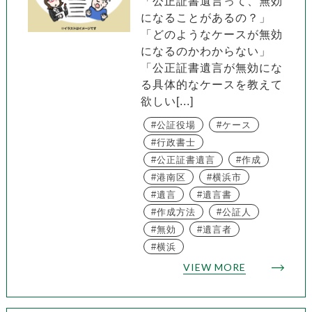
「公正証書遺言って、無効
になることがあるの？」
「どのようなケースが無効
になるのかわからない」
「公正証書遺言が無効にな
る具体的なケースを教えて
欲しい[...]
公証役場
ケース
行政書士
公正証書遺言
作成
港南区
横浜市
遺言
遺言書
作成方法
公証人
無効
遺言者
横浜
VIEW MORE