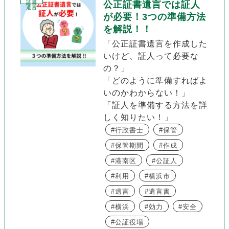
証書
公正証書遺言では証人
遺言
が必要！3つの準備方法
を解説！！
「公正証書遺言を作成した
いけど、証人って必要な
の？」
「どのように準備すればよ
いのかわからない！」
「証人を準備する方法を詳
しく知りたい！」
行政書士
保管
保管期間
作成
港南区
公証人
利用
横浜市
遺言
遺言書
横浜
効力
安全
公証役場