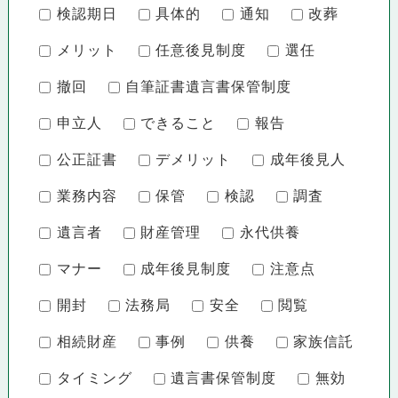
検認期日
具体的
通知
改葬
メリット
任意後見制度
選任
撤回
自筆証書遺言書保管制度
申立人
できること
報告
公正証書
デメリット
成年後見人
業務内容
保管
検認
調査
遺言者
財産管理
永代供養
マナー
成年後見制度
注意点
開封
法務局
安全
閲覧
相続財産
事例
供養
家族信託
タイミング
遺言書保管制度
無効