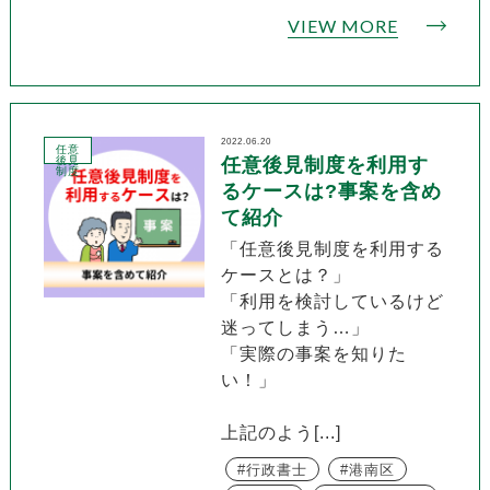
VIEW MORE
2022.06.20
任意
後見
任意後見制度を利用す
制度
るケースは?事案を含め
て紹介
「任意後見制度を利用する
ケースとは？」
「利用を検討しているけど
迷ってしまう…」
「実際の事案を知りた
い！」
上記のよう[...]
行政書士
港南区