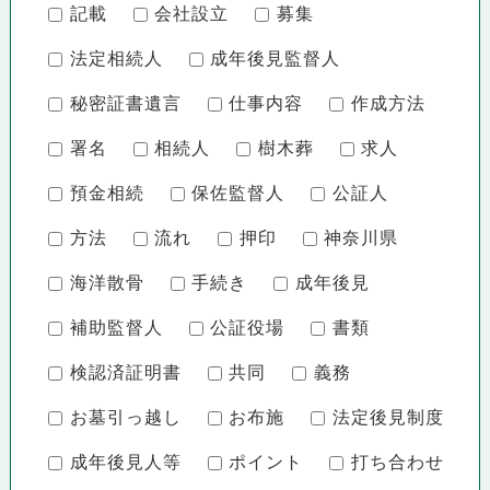
記載
会社設立
募集
法定相続人
成年後見監督人
秘密証書遺言
仕事内容
作成方法
署名
相続人
樹木葬
求人
預金相続
保佐監督人
公証人
方法
流れ
押印
神奈川県
海洋散骨
手続き
成年後見
補助監督人
公証役場
書類
検認済証明書
共同
義務
お墓引っ越し
お布施
法定後見制度
成年後見人等
ポイント
打ち合わせ