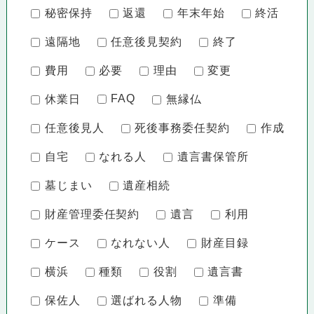
秘密保持
返還
年末年始
終活
遠隔地
任意後見契約
終了
費用
必要
理由
変更
FAQ
休業日
無縁仏
任意後見人
死後事務委任契約
作成
自宅
なれる人
遺言書保管所
墓じまい
遺産相続
財産管理委任契約
遺言
利用
ケース
なれない人
財産目録
横浜
種類
役割
遺言書
保佐人
選ばれる人物
準備