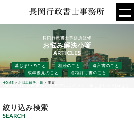
長岡行政書士事務所監修
お悩み解決小噺
ARTICLES
墓じまいのこと
相続のこと
遺言書のこと
成年後見のこと
各種許可書のこと
HOME
>
お悩み解決小噺
>
事案
身の回りの行政書類などのワンポイント、墓じまいや相続など
の人には聞きにくいこと、
役に立つ話などを行政書士事務所の目線から、お悩み解決のタ
ネになる小噺をお届けします。
絞り込み検索
SEARCH