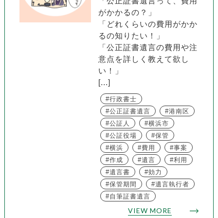
「公正証書遺言って、費用
がかかるの？」
「どれくらいの費用がかか
るの知りたい！」
「公正証書遺言の費用や注
意点を詳しく教えて欲し
い！」
[...]
行政書士
公正証書遺言
港南区
公証人
横浜市
公証役場
保管
横浜
費用
事案
作成
遺言
利用
遺言書
効力
保管期間
遺言執行者
自筆証書遺言
VIEW MORE