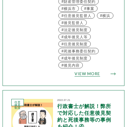
財産管理委任契約
横浜市
事案
任意後見監督人
横浜
後見監督人
法定後見制度
成年後見人等
任意後見制度
死後事務委任契約
成年後見制度
後見内容
VIEW MORE
2022.07.21
任意
後見
行政書士が解説！弊所
制度
で対応した任意後見契
約と死後事務等の事例
を紹介！④