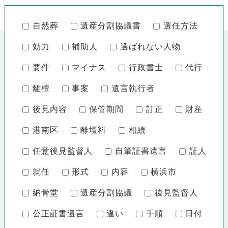
自然葬
遺産分割協議書
選任方法
効力
補助人
選ばれない人物
要件
マイナス
行政書士
代行
離檀
事案
遺言執行者
後見内容
保管期間
訂正
財産
港南区
離壇料
相続
任意後見監督人
自筆証書遺言
証人
就任
形式
内容
横浜市
納骨堂
遺産分割協議
後見監督人
公正証書遺言
違い
手順
日付