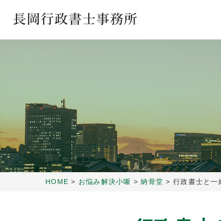
HOME
>
お悩み解決小噺
>
納骨堂
>
行政書士と一