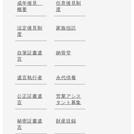
成年後見
任意後見制
概要
度
法定後見制
家族信託
度
自筆証書遺
納骨堂
言
遺言執行者
永代供養
公正証書遺
営業アシス
言
タント募集
秘密証書遺
財産目録
言