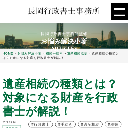
長岡行政書士事務所監修
お悩み解決小噺
ARTICLES
HOME
>
お悩み解決小噺
>
相続手続き
>
遺産相続概要
>
遺産相続の種類と
は？対象になる財産を行政書士が解説！
遺産相続の種類とは？
対象になる財産を行政
書士が解説！
2022.05.16
行政書士
手続き
遺産相続
種類