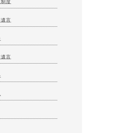
見制度
書遺言
養
書遺言
い
見