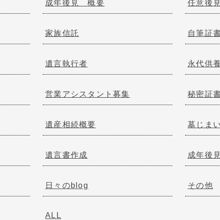
成年後見 概要
任意後
家族信託
自筆証
遺言執行者
永代供
営業アシスタント募集
秘密証
遺産相続概要
墓じま
遺言書作成
成年後
日々のblog
その他
ALL