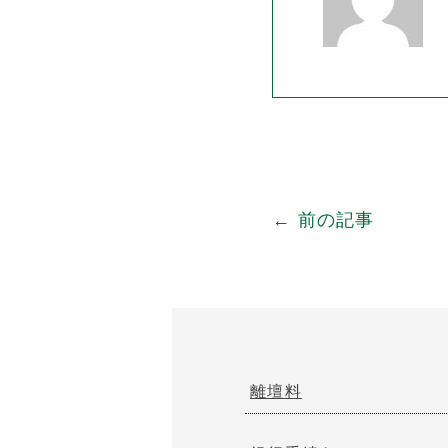
← 前の記事
離壇料