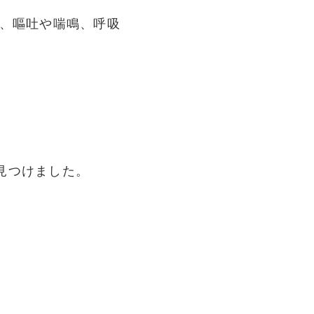
。
痢、嘔吐や喘鳴、呼吸
見つけました。
。