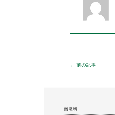
← 前の記事
離壇料