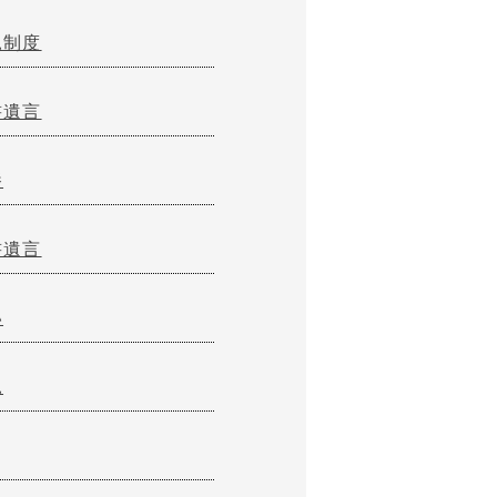
見制度
書遺言
養
書遺言
い
見