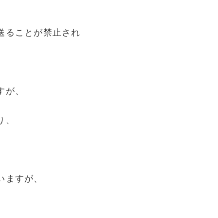
送ることが禁止され
すが、
り、
いますが、