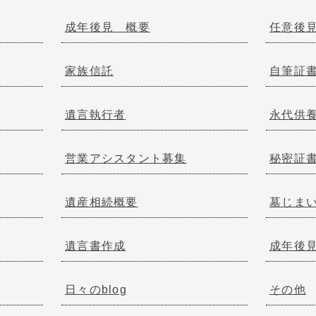
成年後見 概要
任意後
家族信託
自筆証
遺言執行者
永代供
営業アシスタント募集
秘密証
遺産相続概要
墓じま
遺言書作成
成年後
日々のblog
その他