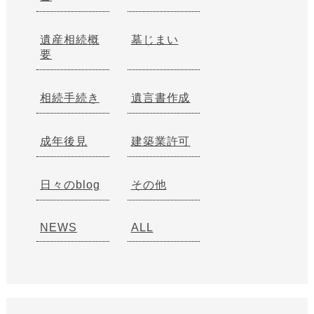
遺産相続概
墓じまい
要
相続手続き
遺言書作成
成年後見
建築業許可
日々のblog
その他
NEWS
ALL