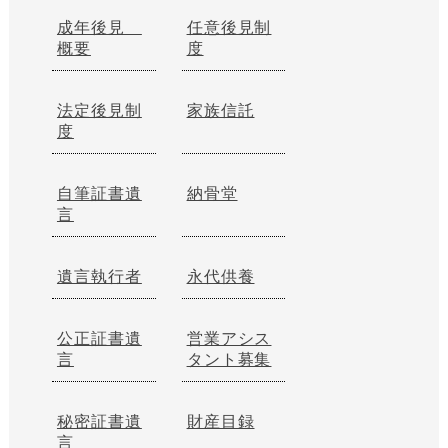
成年後見
任意後見制
概要
度
法定後見制
家族信託
度
自筆証書遺
納骨堂
言
遺言執行者
永代供養
公正証書遺
営業アシス
言
タント募集
秘密証書遺
財産目録
言