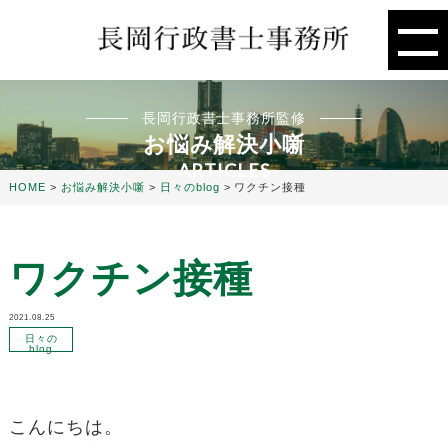
長岡行政書士事務所監修
お悩み解決小噺
ARTICLES
HOME
>
お悩み解決小噺
>
日々のblog
>
ワクチン接種
ワクチン接種
2021.08.25
日々の
blog
こんにちは。