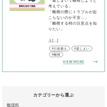
「墓じまいで離檀しようと
考えている」
「離檀の際にトラブルが起
こらないのか不安…」
「離檀する時の注意点を知
りたい」
上[...]
行政書士
墓じまい
離檀
VIEW MORE
カテゴリーから選ぶ
離壇料