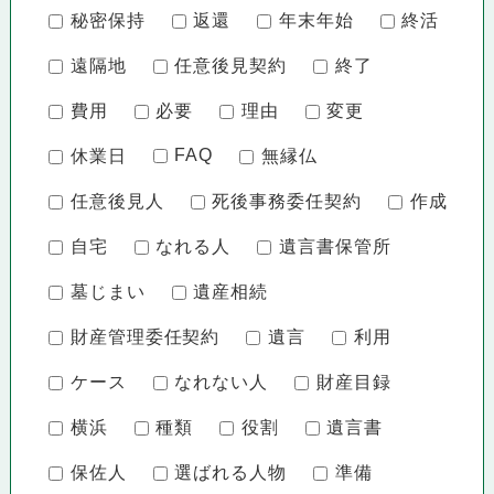
秘密保持
返還
年末年始
終活
遠隔地
任意後見契約
終了
費用
必要
理由
変更
FAQ
休業日
無縁仏
任意後見人
死後事務委任契約
作成
自宅
なれる人
遺言書保管所
墓じまい
遺産相続
財産管理委任契約
遺言
利用
ケース
なれない人
財産目録
横浜
種類
役割
遺言書
保佐人
選ばれる人物
準備