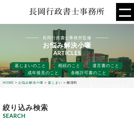
長岡行政書士事務所監修
お悩み解決小噺
ARTICLES
墓じまいのこと
相続のこと
遺言書のこと
成年後見のこと
各種許可書のこと
HOME
>
お悩み解決小噺
>
墓じまい
>
離壇料
身の回りの行政書類などのワンポイント、墓じまいや相続など
の人には聞きにくいこと、
役に立つ話などを行政書士事務所の目線から、お悩み解決のタ
ネになる小噺をお届けします。
絞り込み検索
SEARCH