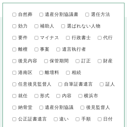
自然葬
遺産分割協議書
選任方法
効力
補助人
選ばれない人物
要件
マイナス
行政書士
代行
離檀
事案
遺言執行者
後見内容
保管期間
訂正
財産
港南区
離壇料
相続
任意後見監督人
自筆証書遺言
証人
就任
形式
内容
横浜市
納骨堂
遺産分割協議
後見監督人
公正証書遺言
違い
手順
日付