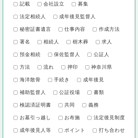
記載
会社設立
募集
法定相続人
成年後見監督人
秘密証書遺言
仕事内容
作成方法
署名
相続人
樹木葬
求人
預金相続
保佐監督人
公証人
方法
流れ
押印
神奈川県
海洋散骨
手続き
成年後見
補助監督人
公証役場
書類
検認済証明書
共同
義務
お墓引っ越し
お布施
法定後見制度
成年後見人等
ポイント
打ち合わせ