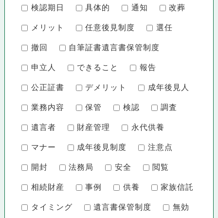
検認期日
具体的
通知
改葬
メリット
任意後見制度
選任
撤回
自筆証書遺言書保管制度
申立人
できること
報告
公正証書
デメリット
成年後見人
業務内容
保管
検認
調査
遺言者
財産管理
永代供養
マナー
成年後見制度
注意点
開封
法務局
安全
閲覧
相続財産
事例
供養
家族信託
タイミング
遺言書保管制度
無効