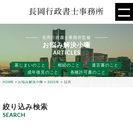
長岡行政書士事務所監修
お悩み解決小噺
ARTICLES
墓じまいのこと
相続のこと
遺言書のこと
成年後見のこと
各種許可書のこと
HOME
>
お悩み解決小噺
>
2022年
>
12月
身の回りの行政書類などのワンポイント、墓じまいや相続など
の人には聞きにくいこと、
役に立つ話などを行政書士事務所の目線から、お悩み解決のタ
ネになる小噺をお届けします。
絞り込み検索
SEARCH