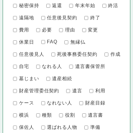
秘密保持
返還
年末年始
終活
遠隔地
任意後見契約
終了
費用
必要
理由
変更
FAQ
休業日
無縁仏
任意後見人
死後事務委任契約
作成
自宅
なれる人
遺言書保管所
墓じまい
遺産相続
財産管理委任契約
遺言
利用
ケース
なれない人
財産目録
横浜
種類
役割
遺言書
保佐人
選ばれる人物
準備