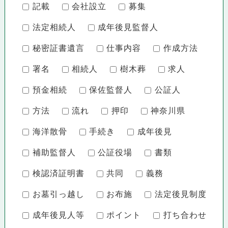
記載
会社設立
募集
法定相続人
成年後見監督人
秘密証書遺言
仕事内容
作成方法
署名
相続人
樹木葬
求人
預金相続
保佐監督人
公証人
方法
流れ
押印
神奈川県
海洋散骨
手続き
成年後見
補助監督人
公証役場
書類
検認済証明書
共同
義務
お墓引っ越し
お布施
法定後見制度
成年後見人等
ポイント
打ち合わせ