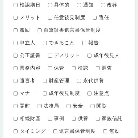
検認期日
具体的
通知
改葬
メリット
任意後見制度
選任
撤回
自筆証書遺言書保管制度
申立人
できること
報告
公正証書
デメリット
成年後見人
業務内容
保管
検認
調査
遺言者
財産管理
永代供養
マナー
成年後見制度
注意点
開封
法務局
安全
閲覧
相続財産
事例
供養
家族信託
タイミング
遺言書保管制度
無効