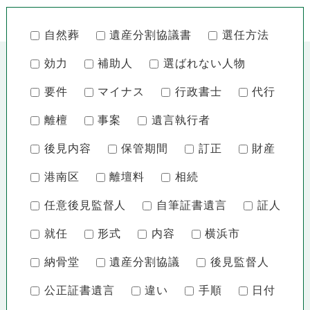
自然葬
遺産分割協議書
選任方法
効力
補助人
選ばれない人物
要件
マイナス
行政書士
代行
離檀
事案
遺言執行者
後見内容
保管期間
訂正
財産
港南区
離壇料
相続
任意後見監督人
自筆証書遺言
証人
就任
形式
内容
横浜市
納骨堂
遺産分割協議
後見監督人
公正証書遺言
違い
手順
日付