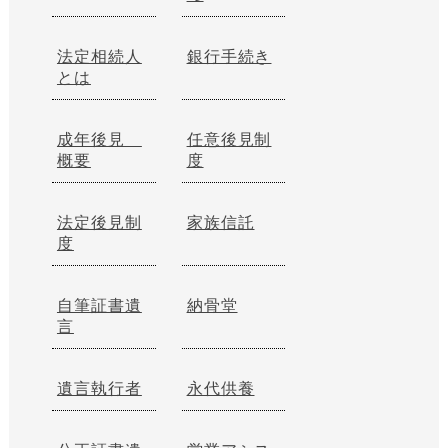
法定相続人
銀行手続き
とは
成年後見
任意後見制
概要
度
法定後見制
家族信託
度
自筆証書遺
納骨堂
言
遺言執行者
永代供養