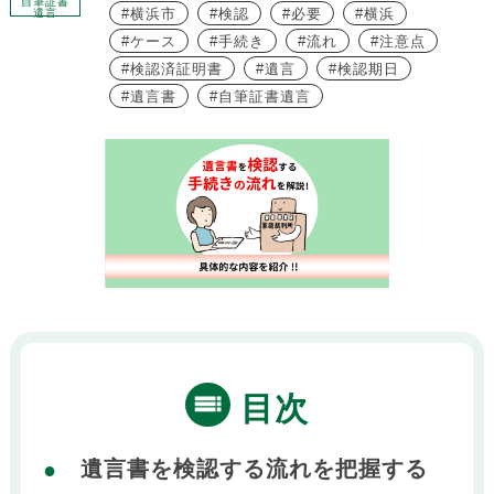
自筆証書
横浜市
検認
必要
横浜
遺言
ケース
手続き
流れ
注意点
検認済証明書
遺言
検認期日
遺言書
自筆証書遺言
目次
遺言書を検認する流れを把握する