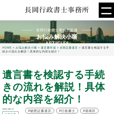
長岡行政書士事務所監修
お悩み解決小噺
ARTICLES
HOME
>
お悩み解決小噺
>
遺言書作成
>
自筆証書遺言
>
遺言書を検認する手
続きの流れを解説！具体的な内容を紹介！
遺言書を検認する手続
きの流れを解説！具体
的な内容を紹介！
2022.08.17
秘密証書遺言
行政書士
港南区