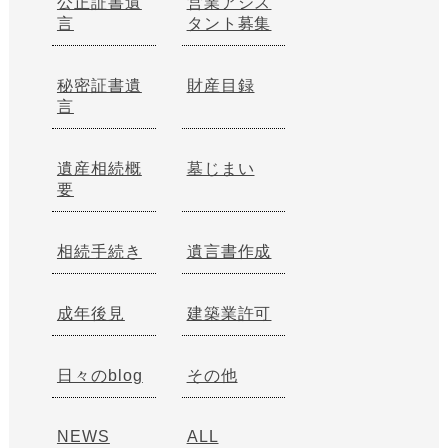
公正証書遺
営業アシス
言
タント募集
秘密証書遺
財産目録
言
遺産相続概
墓じまい
要
相続手続き
遺言書作成
成年後見
建築業許可
日々のblog
その他
NEWS
ALL