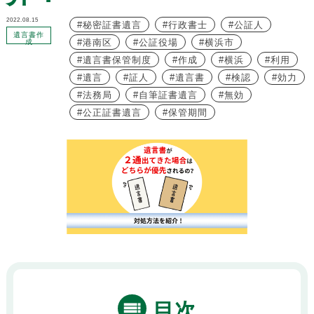
2022.08.15
秘密証書遺言
行政書士
公証人
遺言書作
港南区
公証役場
横浜市
成
遺言書保管制度
作成
横浜
利用
遺言
証人
遺言書
検認
効力
法務局
自筆証書遺言
無効
公正証書遺言
保管期間
目次