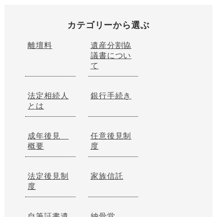
カテゴリーから選ぶ
離壇料
遺産分割協
議書につい
て
法定相続人
銀行手続き
とは
成年後見
任意後見制
概要
度
法定後見制
家族信託
度
自筆証書遺
納骨堂