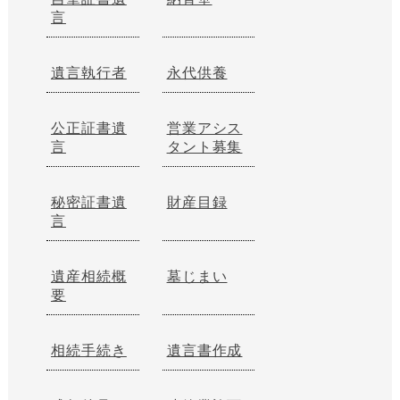
言
遺言執行者
永代供養
公正証書遺
営業アシス
言
タント募集
秘密証書遺
財産目録
言
遺産相続概
墓じまい
要
相続手続き
遺言書作成