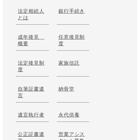
法定相続人
銀行手続き
とは
成年後見
任意後見制
概要
度
法定後見制
家族信託
度
自筆証書遺
納骨堂
言
遺言執行者
永代供養
公正証書遺
営業アシス