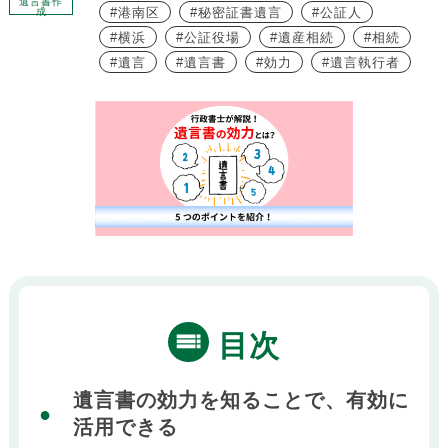
遺言書作
港南区
秘密証書遺言
公証人
成
横浜
公証役場
遺産相続
相続
遺言
遺言書
効力
遺言執行者
目次
遺言書の効力を知ることで、有効に
活用できる