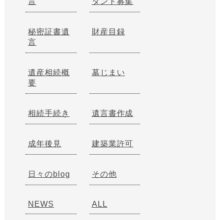
言
タント募集
秘密証書遺
財産目録
言
遺産相続概
墓じまい
要
相続手続き
遺言書作成
成年後見
建築業許可
日々のblog
その他
NEWS
ALL