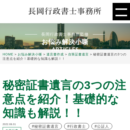
長岡行政書士事務所監修
お悩み解決小噺
ARTICLES
HOME
>
お悩み解決小噺
>
遺言書作成
>
自筆証書遺言
>
秘密証書遺言の3つの
注意点を紹介！基礎的な知識も解説！！
秘密証書遺言の3つの注
意点を紹介！基礎的な
知識も解説！！
2022.08.01
秘密証書遺言
行政書士
公証人