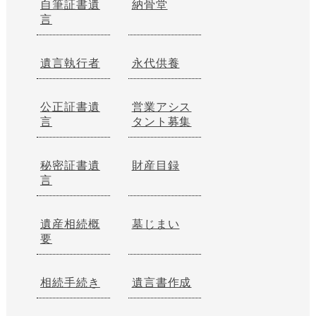
自筆証書遺
納骨堂
言
遺言執行者
永代供養
公正証書遺
営業アシス
言
タント募集
秘密証書遺
財産目録
言
遺産相続概
墓じまい
要
相続手続き
遺言書作成