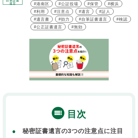
自筆証書
港南区
公証役場
保管
横浜
遺言
利用
注意点
遺言
証人
遺言書
効力
自筆証書遺言
検認
公正証書遺言
無効
目次
秘密証書遺言の3つの注意点に注目