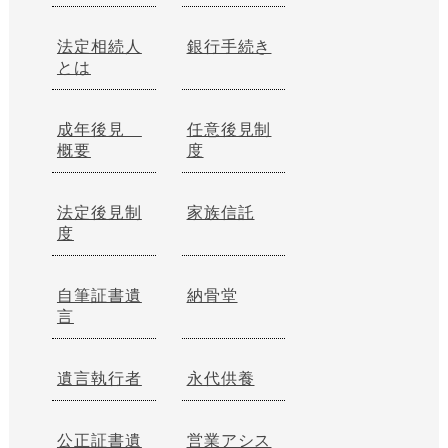
法定相続人
銀行手続き
とは
成年後見
任意後見制
概要
度
法定後見制
家族信託
度
自筆証書遺
納骨堂
言
遺言執行者
永代供養
公正証書遺
営業アシス