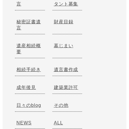
言
タント募集
秘密証書遺
財産目録
言
遺産相続概
墓じまい
要
相続手続き
遺言書作成
成年後見
建築業許可
日々のblog
その他
NEWS
ALL