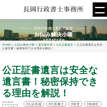
長岡行政書士事務所監修
お悩み解決小噺
ARTICLES
HOME
>
お悩み解決小噺
>
遺言書作成
>
公正証書遺言
>
公正証書遺言は安全
な遺言書！秘密保持できる理由を解説！
公正証書遺言は安全な
遺言書！秘密保持でき
る理由を解説！
2022.08.18
公証役場
行政書士
保管
港南区