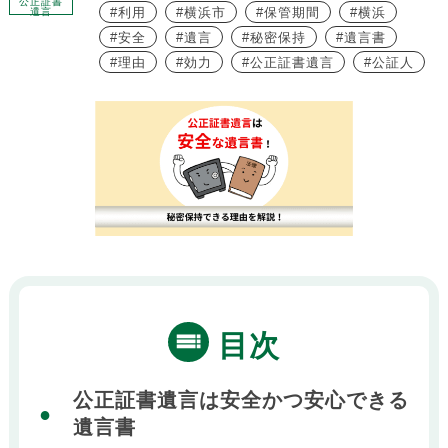
公正証書
利用
横浜市
保管期間
横浜
遺言
安全
遺言
秘密保持
遺言書
理由
効力
公正証書遺言
公証人
目次
公正証書遺言は安全かつ安心できる
遺言書