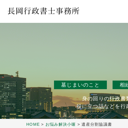
墓じまいのこと
相
身の回りの行政書
役に立つ話などを行
HOME
>
お悩み解決小噺
>
遺産分割協議書