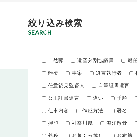
絞り込み検索
SEARCH
自然葬
遺産分割協議書
選
離檀
事案
遺言執行者
任意後見監督人
自筆証書遺言
公正証書遺言
違い
手順
仕事内容
作成方法
署名
押印
神奈川県
海洋散骨
義務
お墓引っ越し
お布施