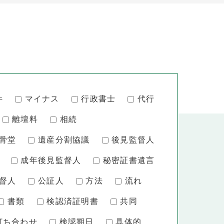
件
マイナス
行政書士
代行
離壇料
相続
骨堂
遺産分割協議
後見監督人
成年後見監督人
秘密証書遺言
督人
公証人
方法
流れ
書類
検認済証明書
共同
打ち合わせ
検認期日
具体的