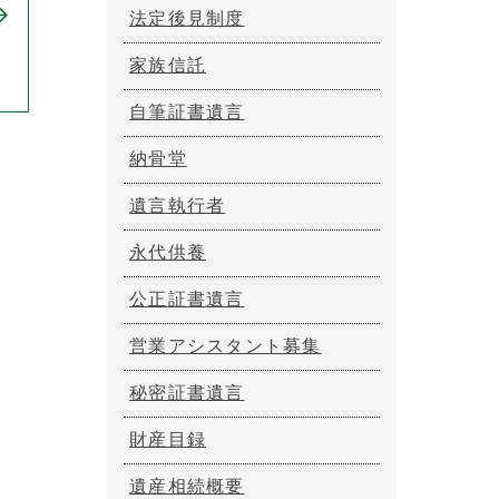
法定後見制度
家族信託
自筆証書遺言
納骨堂
遺言執行者
永代供養
公正証書遺言
営業アシスタント募集
秘密証書遺言
財産目録
遺産相続概要