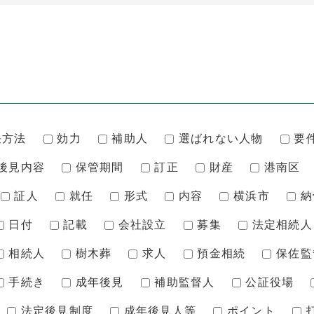
任方法
効力
補助人
選ばれない人物
要
後見内容
保管期間
訂正
財産
港南区
証人
就任
形式
内容
横浜市
納
日付
記載
会社設立
募集
法定相続人
相続人
樹木葬
求人
預金相続
保佐監
手続き
成年後見
補助監督人
公証役場
法定後見制度
成年後見人等
ポイント