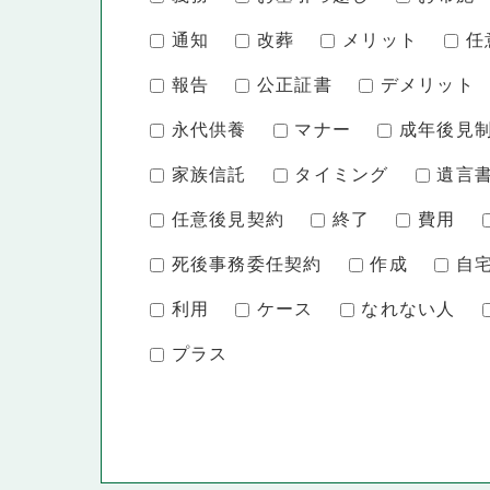
通知
改葬
メリット
任
報告
公正証書
デメリット
永代供養
マナー
成年後見
家族信託
タイミング
遺言
任意後見契約
終了
費用
死後事務委任契約
作成
自
利用
ケース
なれない人
プラス