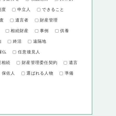
制度
申立人
できること
査
遺言者
財産管理
相続財産
事例
供養
始
終活
遠隔地
縁仏
任意後見人
産相続
財産管理委任契約
遺言
保佐人
選ばれる人物
準備