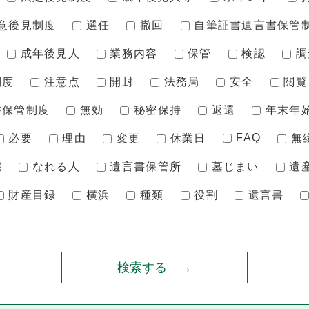
意後見制度
選任
撤回
自筆証書遺言書保管
成年後見人
業務内容
保管
検認
調
制度
注意点
開封
法務局
安全
閲覧
書保管制度
無効
秘密保持
返還
年末年
FAQ
必要
理由
変更
休業日
無
宅
なれる人
遺言書保管所
墓じまい
遺
財産目録
横浜
種類
役割
遺言書