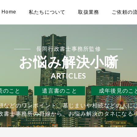
Home
私たちについて
取扱業務
ご依頼の
長岡行政書士事務所監修
お悩み解決小噺
ARTICLES
続のこと
遺言書のこと
成年後見のこ
類などのワンポイント、墓じまいや相続などの人に
政書士事務所の目線から、お悩み解決のタネになる