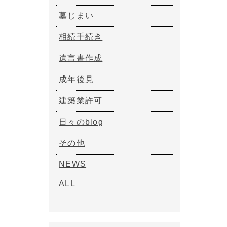
墓じまい
相続手続き
遺言書作成
成年後見
建築業許可
日々のblog
その他
NEWS
ALL