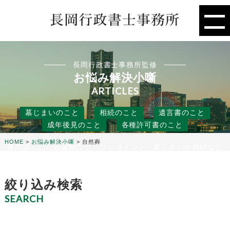
長岡行政書士事務所監修
お悩み解決小噺
ARTICLES
墓じまいのこと
相続のこと
遺言書のこと
成年後見のこと
各種許可書のこと
HOME
>
お悩み解決小噺
>
自然葬
身の回りの行政書類などのワンポイント、墓じまいや相続など
の人には聞きにくいこと、
役に立つ話などを行政書士事務所の目線から、お悩み解決のタ
ネになる小噺をお届けします。
絞り込み検索
SEARCH