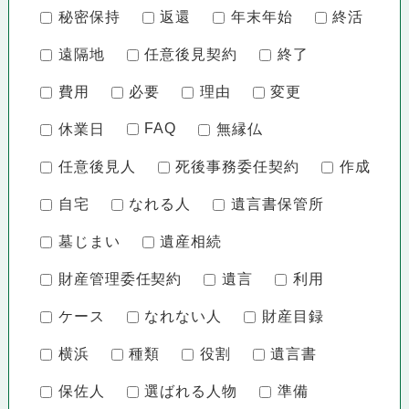
秘密保持
返還
年末年始
終活
遠隔地
任意後見契約
終了
費用
必要
理由
変更
FAQ
休業日
無縁仏
任意後見人
死後事務委任契約
作成
自宅
なれる人
遺言書保管所
墓じまい
遺産相続
財産管理委任契約
遺言
利用
ケース
なれない人
財産目録
横浜
種類
役割
遺言書
保佐人
選ばれる人物
準備