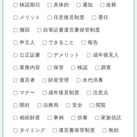
検認期日
具体的
通知
改葬
メリット
任意後見制度
選任
撤回
自筆証書遺言書保管制度
申立人
できること
報告
公正証書
デメリット
成年後見人
業務内容
保管
検認
調査
遺言者
財産管理
永代供養
マナー
成年後見制度
注意点
開封
法務局
安全
閲覧
相続財産
事例
供養
家族信託
タイミング
遺言書保管制度
無効