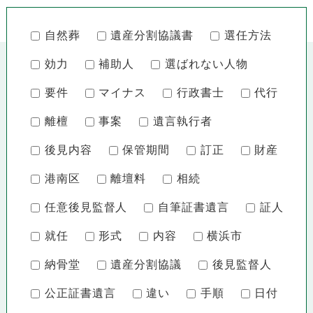
自然葬
遺産分割協議書
選任方法
効力
補助人
選ばれない人物
要件
マイナス
行政書士
代行
離檀
事案
遺言執行者
後見内容
保管期間
訂正
財産
港南区
離壇料
相続
任意後見監督人
自筆証書遺言
証人
就任
形式
内容
横浜市
納骨堂
遺産分割協議
後見監督人
公正証書遺言
違い
手順
日付