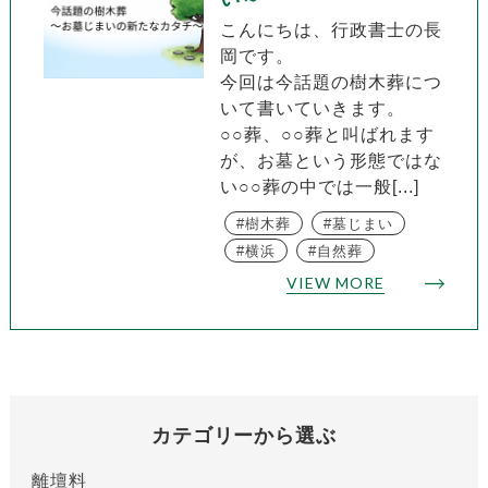
こんにちは、行政書士の長
岡です。
今回は今話題の樹木葬につ
いて書いていきます。
○○葬、○○葬と叫ばれます
が、お墓という形態ではな
い○○葬の中では一般[...]
樹木葬
墓じまい
横浜
自然葬
VIEW MORE
カテゴリーから選ぶ
離壇料