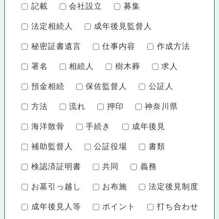
記載
会社設立
募集
法定相続人
成年後見監督人
秘密証書遺言
仕事内容
作成方法
署名
相続人
樹木葬
求人
預金相続
保佐監督人
公証人
方法
流れ
押印
神奈川県
海洋散骨
手続き
成年後見
補助監督人
公証役場
書類
検認済証明書
共同
義務
お墓引っ越し
お布施
法定後見制度
成年後見人等
ポイント
打ち合わせ