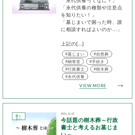
「永代供養ってなに？」
「永代供養の種類や注意点
を知りたい！」
「墓じまいで困った時、誰
に相談すればよいのか…」
上記の[...]
墓じまい
自然葬
納骨堂
手続き
行政書士
樹木葬
永代供養
VIEW MORE
2021.11.22
墓じ
まい
今話題の樹木葬～行政
書士と考えるお墓じま
い～