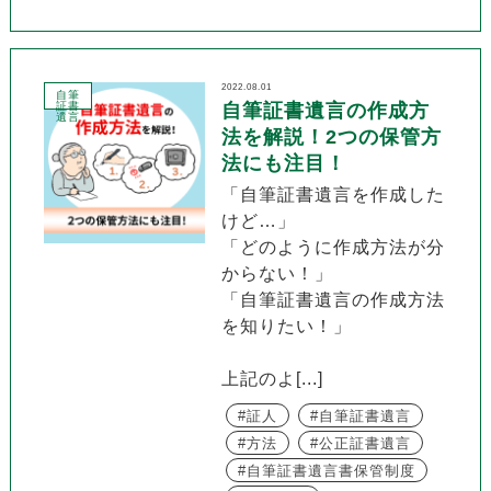
2022.08.01
自筆
証書
自筆証書遺言の作成方
遺言
法を解説！2つの保管方
法にも注目！
「自筆証書遺言を作成した
けど…」
「どのように作成方法が分
からない！」
「自筆証書遺言の作成方法
を知りたい！」
上記のよ[...]
証人
自筆証書遺言
方法
公正証書遺言
自筆証書遺言書保管制度