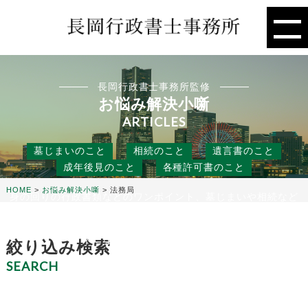
長岡行政書士事務所監修
お悩み解決小噺
ARTICLES
墓じまいのこと
相続のこと
遺言書のこと
成年後見のこと
各種許可書のこと
HOME
>
お悩み解決小噺
>
法務局
身の回りの行政書類などのワンポイント、墓じまいや相続など
の人には聞きにくいこと、
役に立つ話などを行政書士事務所の目線から、お悩み解決のタ
ネになる小噺をお届けします。
絞り込み検索
SEARCH