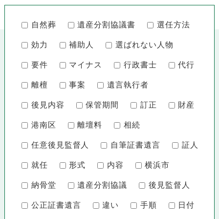
自然葬
遺産分割協議書
選任方法
効力
補助人
選ばれない人物
要件
マイナス
行政書士
代行
離檀
事案
遺言執行者
後見内容
保管期間
訂正
財産
港南区
離壇料
相続
任意後見監督人
自筆証書遺言
証人
就任
形式
内容
横浜市
納骨堂
遺産分割協議
後見監督人
公正証書遺言
違い
手順
日付