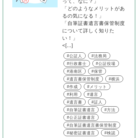
って、なに？」
「どのようなメリットがあ
るの気になる！」
「自筆証書遺言書保管制度
について詳しく知りた
い！」
<[...]
公証人
法務局
行政書士
公証役場
港南区
保管
遺言書保管制度
横浜
作成
メリット
利用
遺言
遺言書
証人
自筆証書遺言
方法
公正証書遺言
自筆証書遺言書保管制度
秘密証書遺言
検認