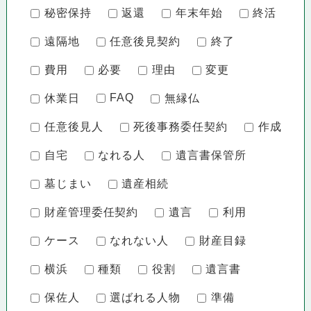
秘密保持
返還
年末年始
終活
遠隔地
任意後見契約
終了
費用
必要
理由
変更
FAQ
休業日
無縁仏
任意後見人
死後事務委任契約
作成
自宅
なれる人
遺言書保管所
墓じまい
遺産相続
財産管理委任契約
遺言
利用
ケース
なれない人
財産目録
横浜
種類
役割
遺言書
保佐人
選ばれる人物
準備