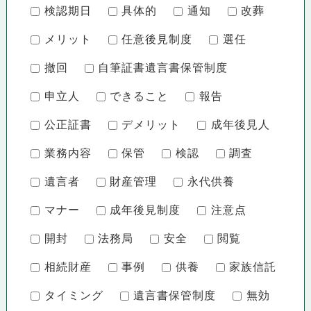
検認期日
具体的
通知
改葬
メリット
任意後見制度
選任
撤回
自筆証書遺言書保管制度
申立人
できること
報告
公正証書
デメリット
成年後見人
業務内容
保管
検認
調査
遺言者
財産管理
永代供養
マナー
成年後見制度
注意点
開封
法務局
安全
閲覧
相続財産
事例
供養
家族信託
タイミング
遺言書保管制度
無効