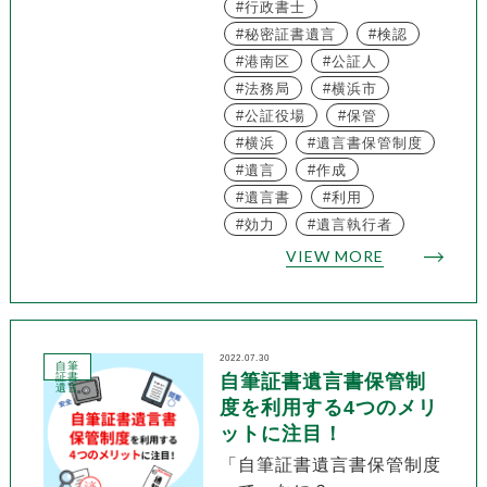
行政書士
秘密証書遺言
検認
港南区
公証人
法務局
横浜市
公証役場
保管
横浜
遺言書保管制度
遺言
作成
遺言書
利用
効力
遺言執行者
VIEW MORE
2022.07.30
自筆
証書
自筆証書遺言書保管制
遺言
度を利用する4つのメリ
ットに注目！
「自筆証書遺言書保管制度