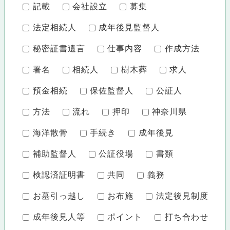
記載
会社設立
募集
法定相続人
成年後見監督人
秘密証書遺言
仕事内容
作成方法
署名
相続人
樹木葬
求人
預金相続
保佐監督人
公証人
方法
流れ
押印
神奈川県
海洋散骨
手続き
成年後見
補助監督人
公証役場
書類
検認済証明書
共同
義務
お墓引っ越し
お布施
法定後見制度
成年後見人等
ポイント
打ち合わせ