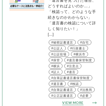
「遺言書を見つけた場合、
どうすればよいのか…」
「検認って、どのような手
続きなのかわからない」
「遺言書の検認について詳
しく知りたい！」
[...]
秘密証書遺言
自宅
公証人
行政書士
公証役場
横浜市
保管
遺言書保管制度
横浜
注意点
証人
遺言
自筆証書遺言書保管制度
遺言書
検認
自筆証書遺言
法務局
公正証書遺言
必要
VIEW MORE