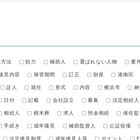
任方法
効力
補助人
選ばれない人物
要
後見内容
保管期間
訂正
財産
港南区
証人
就任
形式
内容
横浜市
納
日付
記載
会社設立
募集
法定相続人
相続人
樹木葬
求人
預金相続
保佐監
手続き
成年後見
補助監督人
公証役場
法定後見制度
成年後見人等
ポイント