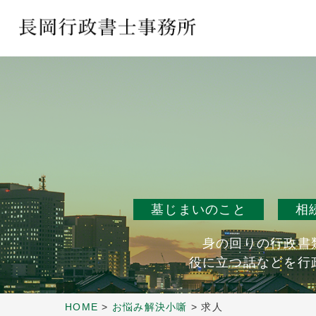
墓じまいのこと
相
身の回りの行政書
役に立つ話などを行
HOME
>
お悩み解決小噺
>
求人