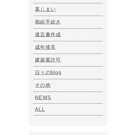
墓じまい
相続手続き
遺言書作成
成年後見
建築業許可
日々のblog
その他
NEWS
ALL