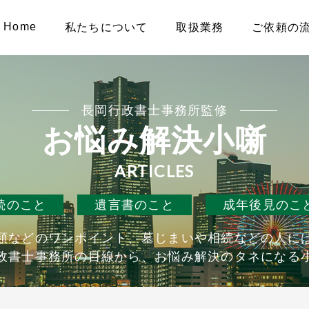
Home
私たちについて
取扱業務
ご依頼の
長岡行政書士事務所監修
お悩み解決小噺
ARTICLES
続のこと
遺言書のこと
成年後見のこ
類などのワンポイント、墓じまいや相続などの人に
政書士事務所の目線から、お悩み解決のタネになる