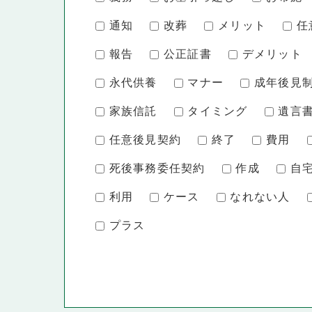
通知
改葬
メリット
任
報告
公正証書
デメリット
永代供養
マナー
成年後見
家族信託
タイミング
遺言
任意後見契約
終了
費用
死後事務委任契約
作成
自
利用
ケース
なれない人
プラス