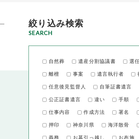
絞り込み検索
SEARCH
自然葬
遺産分割協議書
選
離檀
事案
遺言執行者
任意後見監督人
自筆証書遺言
公正証書遺言
違い
手順
仕事内容
作成方法
署名
押印
神奈川県
海洋散骨
義務
お墓引っ越し
お布施