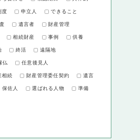
制度
申立人
できること
査
遺言者
財産管理
相続財産
事例
供養
始
終活
遠隔地
縁仏
任意後見人
産相続
財産管理委任契約
遺言
保佐人
選ばれる人物
準備