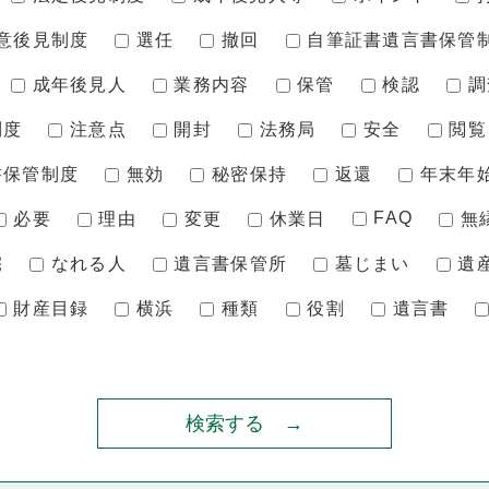
意後見制度
選任
撤回
自筆証書遺言書保管
成年後見人
業務内容
保管
検認
調
制度
注意点
開封
法務局
安全
閲覧
書保管制度
無効
秘密保持
返還
年末年
FAQ
必要
理由
変更
休業日
無
宅
なれる人
遺言書保管所
墓じまい
遺
財産目録
横浜
種類
役割
遺言書