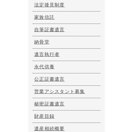
法定後見制度
家族信託
自筆証書遺言
納骨堂
遺言執行者
永代供養
公正証書遺言
営業アシスタント募集
秘密証書遺言
財産目録
遺産相続概要