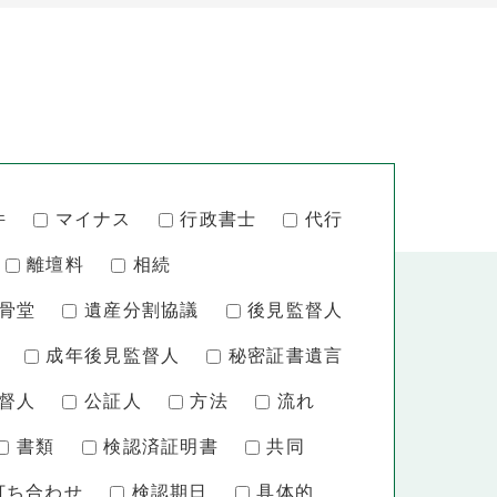
件
マイナス
行政書士
代行
離壇料
相続
骨堂
遺産分割協議
後見監督人
成年後見監督人
秘密証書遺言
督人
公証人
方法
流れ
書類
検認済証明書
共同
打ち合わせ
検認期日
具体的