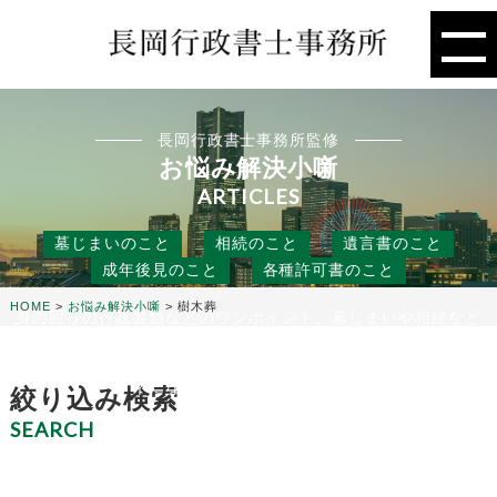
長岡行政書士事務所監修
お悩み解決小噺
ARTICLES
墓じまいのこと
相続のこと
遺言書のこと
成年後見のこと
各種許可書のこと
HOME
>
お悩み解決小噺
>
樹木葬
身の回りの行政書類などのワンポイント、墓じまいや相続など
の人には聞きにくいこと、
役に立つ話などを行政書士事務所の目線から、お悩み解決のタ
ネになる小噺をお届けします。
絞り込み検索
SEARCH