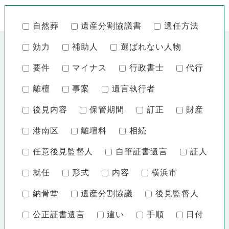
自然葬
遺産分割協議書
選任方法
効力
補助人
選ばれない人物
要件
マイナス
行政書士
代行
離檀
事案
遺言執行者
後見内容
保管期間
訂正
財産
港南区
離壇料
相続
任意後見監督人
自筆証書遺言
証人
就任
形式
内容
横浜市
納骨堂
遺産分割協議
後見監督人
公正証書遺言
違い
手順
日付