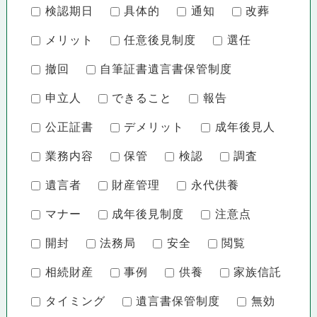
検認期日
具体的
通知
改葬
メリット
任意後見制度
選任
撤回
自筆証書遺言書保管制度
申立人
できること
報告
公正証書
デメリット
成年後見人
業務内容
保管
検認
調査
遺言者
財産管理
永代供養
マナー
成年後見制度
注意点
開封
法務局
安全
閲覧
相続財産
事例
供養
家族信託
タイミング
遺言書保管制度
無効