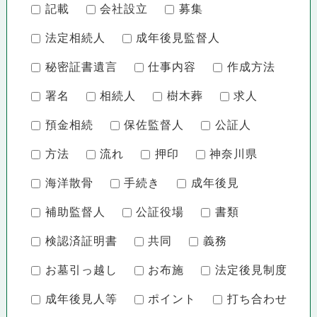
記載
会社設立
募集
法定相続人
成年後見監督人
秘密証書遺言
仕事内容
作成方法
署名
相続人
樹木葬
求人
預金相続
保佐監督人
公証人
方法
流れ
押印
神奈川県
海洋散骨
手続き
成年後見
補助監督人
公証役場
書類
検認済証明書
共同
義務
お墓引っ越し
お布施
法定後見制度
成年後見人等
ポイント
打ち合わせ