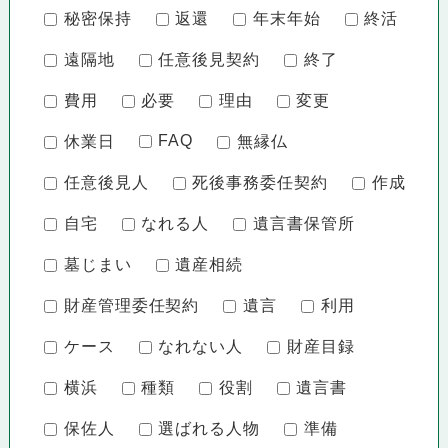
秘密保持
返還
年末年始
終活
遠隔地
任意後見契約
終了
費用
必要
理由
変更
FAQ
休業日
無縁仏
任意後見人
死後事務委任契約
作成
自宅
なれる人
遺言書保管所
墓じまい
遺産相続
財産管理委任契約
遺言
利用
ケース
なれない人
財産目録
横浜
種類
役割
遺言書
保佐人
選ばれる人物
準備