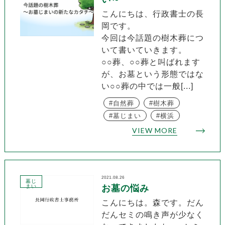
こんにちは、行政書士の長
岡です。
今回は今話題の樹木葬につ
いて書いていきます。
○○葬、○○葬と叫ばれます
が、お墓という形態ではな
い○○葬の中では一般[...]
自然葬
樹木葬
墓じまい
横浜
VIEW MORE
2021.08.26
墓じ
まい
お墓の悩み
こんにちは。森です。だん
だんセミの鳴き声が少なく