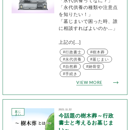
「永代供養ってなに？」
「永代供養の種類や注意点
を知りたい！」
「墓じまいで困った時、誰
に相談すればよいのか…」
上記の[...]
行政書士
樹木葬
永代供養
墓じまい
自然葬
納骨堂
手続き
VIEW MORE
2021.11.22
墓じ
まい
今話題の樹木葬～行政
書士と考えるお墓じま
い～