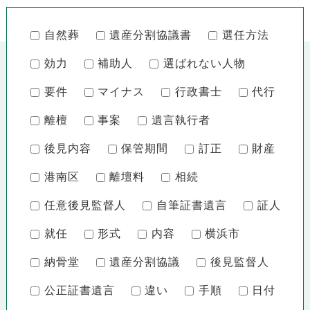
自然葬
遺産分割協議書
選任方法
効力
補助人
選ばれない人物
要件
マイナス
行政書士
代行
離檀
事案
遺言執行者
後見内容
保管期間
訂正
財産
港南区
離壇料
相続
任意後見監督人
自筆証書遺言
証人
就任
形式
内容
横浜市
納骨堂
遺産分割協議
後見監督人
公正証書遺言
違い
手順
日付