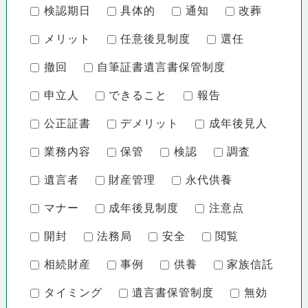
検認期日
具体的
通知
改葬
メリット
任意後見制度
選任
撤回
自筆証書遺言書保管制度
申立人
できること
報告
公正証書
デメリット
成年後見人
業務内容
保管
検認
調査
遺言者
財産管理
永代供養
マナー
成年後見制度
注意点
開封
法務局
安全
閲覧
相続財産
事例
供養
家族信託
タイミング
遺言書保管制度
無効