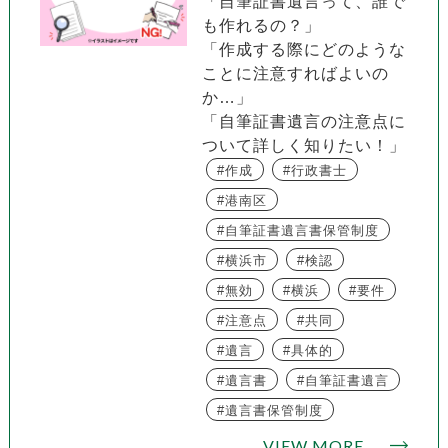
「自筆証書遺言って、誰で
も作れるの？」
「作成する際にどのような
ことに注意すればよいの
か…」
「自筆証書遺言の注意点に
ついて詳しく知りたい！」
作成
行政書士
港南区
自筆証書遺言書保管制度
横浜市
検認
無効
横浜
要件
注意点
共同
遺言
具体的
遺言書
自筆証書遺言
遺言書保管制度
VIEW MORE