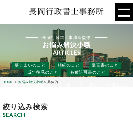
長岡行政書士事務所監修
お悩み解決小噺
ARTICLES
墓じまいのこと
相続のこと
遺言書のこと
成年後見のこと
各種許可書のこと
HOME
>
お悩み解決小噺
>
具体的
身の回りの行政書類などのワンポイント、墓じまいや相続など
の人には聞きにくいこと、
役に立つ話などを行政書士事務所の目線から、お悩み解決のタ
ネになる小噺をお届けします。
絞り込み検索
SEARCH