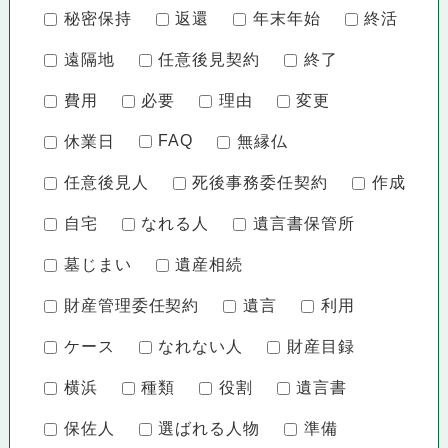
秘密保持
返還
年末年始
終活
遠隔地
任意後見契約
終了
費用
必要
理由
変更
FAQ
休業日
無縁仏
任意後見人
死後事務委任契約
作成
自宅
なれる人
遺言書保管所
墓じまい
遺産相続
財産管理委任契約
遺言
利用
ケース
なれない人
財産目録
横浜
種類
役割
遺言書
保佐人
選ばれる人物
準備