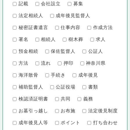
記載
会社設立
募集
法定相続人
成年後見監督人
秘密証書遺言
仕事内容
作成方法
署名
相続人
樹木葬
求人
預金相続
保佐監督人
公証人
方法
流れ
押印
神奈川県
海洋散骨
手続き
成年後見
補助監督人
公証役場
書類
検認済証明書
共同
義務
お墓引っ越し
お布施
法定後見制度
成年後見人等
ポイント
打ち合わせ