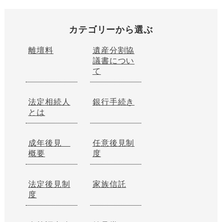
カテゴリーから選ぶ
離壇料
遺産分割協
議書につい
て
法定相続人
銀行手続き
とは
成年後見
任意後見制
概要
度
法定後見制
家族信託
度