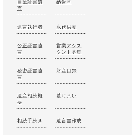
自筆証書遺
納骨堂
言
遺言執行者
永代供養
公正証書遺
営業アシス
言
タント募集
秘密証書遺
財産目録
言
遺産相続概
墓じまい
要
相続手続き
遺言書作成