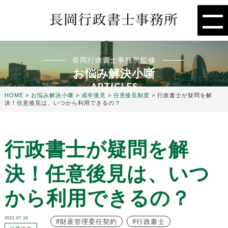
長岡行政書士事務所監修
お悩み解決小噺
ARTICLES
HOME
>
お悩み解決小噺
>
成年後見
>
任意後見制度
>
行政書士が疑問を解
決！任意後見は、いつから利用できるの？
行政書士が疑問を解
決！任意後見は、いつ
から利用できるの？
2022.07.19
財産管理委任契約
行政書士