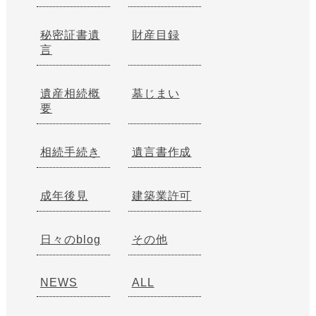
秘密証書遺
財産目録
言
遺産相続概
墓じまい
要
相続手続き
遺言書作成
成年後見
建築業許可
日々のblog
その他
NEWS
ALL