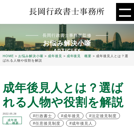
長岡行政書士事務所監修
お悩み解決小噺
ARTICLES
HOME
>
お悩み解決小噺
>
成年後見
>
成年後見 概要
>
成年後見人とは？選
ばれる人物や役割を解説
成年後見人とは？選ば
れる人物や役割を解説
2022.05.28
行政書士
成年後見
法定後見制度
成年後
任意後見制度
成年後見人
見 概要