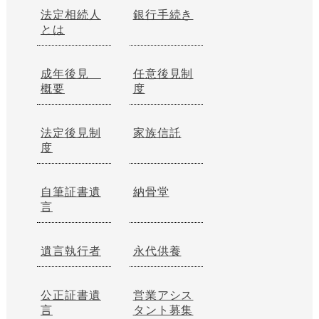
法定相続人
銀行手続き
とは
成年後見
任意後見制
概要
度
法定後見制
家族信託
度
自筆証書遺
納骨堂
言
遺言執行者
永代供養
公正証書遺
営業アシス
言
タント募集