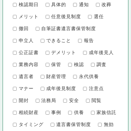
検認期日
具体的
通知
改葬
メリット
任意後見制度
選任
撤回
自筆証書遺言書保管制度
申立人
できること
報告
公正証書
デメリット
成年後見人
業務内容
保管
検認
調査
遺言者
財産管理
永代供養
マナー
成年後見制度
注意点
開封
法務局
安全
閲覧
相続財産
事例
供養
家族信託
タイミング
遺言書保管制度
無効