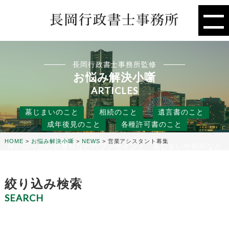
長岡行政書士事務所監修
お悩み解決小噺
ARTICLES
墓じまいのこと
相続のこと
遺言書のこと
成年後見のこと
各種許可書のこと
HOME
>
お悩み解決小噺
>
NEWS
>
営業アシスタント募集
身の回りの行政書類などのワンポイント、墓じまいや相続など
の人には聞きにくいこと、
役に立つ話などを行政書士事務所の目線から、お悩み解決のタ
ネになる小噺をお届けします。
絞り込み検索
SEARCH