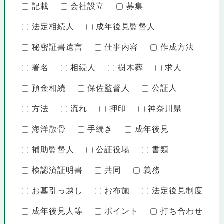
記載
会社設立
募集
法定相続人
成年後見監督人
秘密証書遺言
仕事内容
作成方法
署名
相続人
樹木葬
求人
預金相続
保佐監督人
公証人
方法
流れ
押印
神奈川県
海洋散骨
手続き
成年後見
補助監督人
公証役場
書類
検認済証明書
共同
義務
お墓引っ越し
お布施
法定後見制度
成年後見人等
ポイント
打ち合わせ