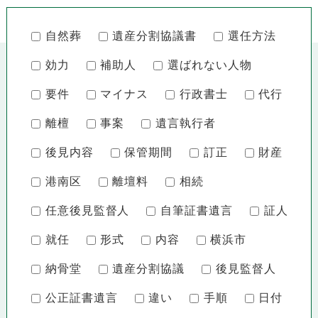
自然葬
遺産分割協議書
選任方法
効力
補助人
選ばれない人物
要件
マイナス
行政書士
代行
離檀
事案
遺言執行者
後見内容
保管期間
訂正
財産
港南区
離壇料
相続
任意後見監督人
自筆証書遺言
証人
就任
形式
内容
横浜市
納骨堂
遺産分割協議
後見監督人
公正証書遺言
違い
手順
日付