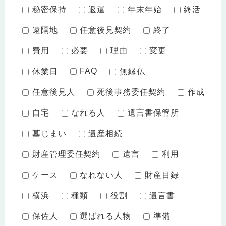
秘密保持
返還
年末年始
終活
遠隔地
任意後見契約
終了
費用
必要
理由
変更
FAQ
休業日
無縁仏
任意後見人
死後事務委任契約
作成
自宅
なれる人
遺言書保管所
墓じまい
遺産相続
財産管理委任契約
遺言
利用
ケース
なれない人
財産目録
横浜
種類
役割
遺言書
保佐人
選ばれる人物
準備